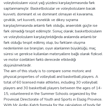
voleybolcuların vücut yağ yüzdesi karşılaştırmasında fark
saptanmamıştır. Basketbolcular ve voleybolcuların bacak
kuvveti, dominant el ve dominant olmayan el kavarama,
çeviklik, sırt kuvveti, esneklik ve dikey sıçrama
karşılaştırmasında anlamlı fark olduğu, anaerobik güçte ise
fark olmadığı tespit edilmiştir. Sonuç olarak; basketbolcuların
ve voleybolcuların karşılaştırıldığında aralarında anlamlı bir
fark olduğu tespit edilmiş olup, bu farkların oluşma
nedenlerinin ise branşları, oyun alanlarının büyüklüğü, maç
süresi ve gerekse kullanılan materyallere bağlı olarak fiziksel
ve motor özellikleri farklı derecede etkilediği
düşünülmektedir.
The aim of this study is to compare some motoric and
physical properties of volleyball and basketball players. A
total of 60 licensed male athletes, including 30 volleyball
players and 30 basketball players between the ages of 14-
15, volunteered in the Summer Schools organized by the
Provincial Directorate of Youth and Sports in Elazig Province.
With Mc Ardle-Katch formula for the calculation of body fat