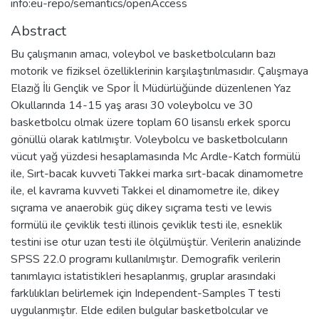
info:eu-repo/semantics/openAccess
Abstract
Bu çalışmanın amacı, voleybol ve basketbolcuların bazı
motorik ve fiziksel özelliklerinin karşılaştırılmasıdır. Çalışmaya
Elazığ İli Gençlik ve Spor İl Müdürlüğünde düzenlenen Yaz
Okullarında 14-15 yaş arası 30 voleybolcu ve 30
basketbolcu olmak üzere toplam 60 lisanslı erkek sporcu
gönüllü olarak katılmıştır. Voleybolcu ve basketbolcuların
vücut yağ yüzdesi hesaplamasında Mc Ardle-Katch formülü
ile, Sırt-bacak kuvveti Takkei marka sırt-bacak dinamometre
ile, el kavrama kuvveti Takkei el dinamometre ile, dikey
sıçrama ve anaerobik güç dikey sıçrama testi ve lewis
formülü ile çeviklik testi illinois çeviklik testi ile, esneklik
testini ise otur uzan testi ile ölçülmüştür. Verilerin analizinde
SPSS 22.0 programı kullanılmıştır. Demografik verilerin
tanımlayıcı istatistikleri hesaplanmış, gruplar arasındaki
farklılıkları belirlemek için Independent-Samples T testi
uygulanmıştır. Elde edilen bulgular basketbolcular ve