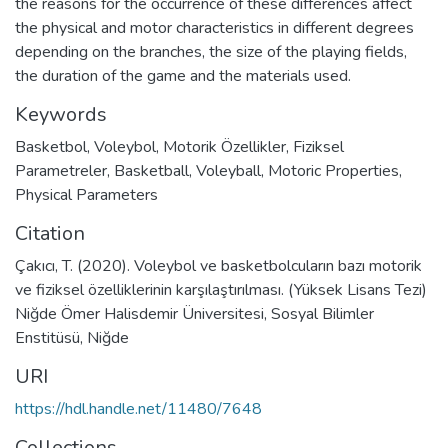
the reasons for the occurrence of these differences affect
the physical and motor characteristics in different degrees
depending on the branches, the size of the playing fields,
the duration of the game and the materials used.
Keywords
Basketbol
,
Voleybol
,
Motorik Özellikler
,
Fiziksel
Parametreler
,
Basketball
,
Voleyball
,
Motoric Properties
,
Physical Parameters
Citation
Çakıcı, T. (2020). Voleybol ve basketbolcuların bazı motorik
ve fiziksel özelliklerinin karşılaştırılması. (Yüksek Lisans Tezi)
Niğde Ömer Halisdemir Üniversitesi, Sosyal Bilimler
Enstitüsü, Niğde
URI
https://hdl.handle.net/11480/7648
Collections