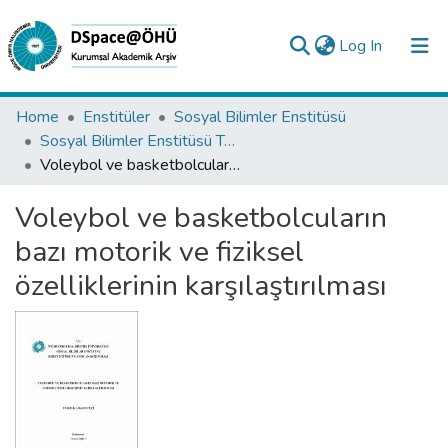
(current)
Log In
Collections
Home
Enstitüler
Sosyal Bilimler Enstitüsü
Sosyal Bilimler Enstitüsü Tez Koleksiyonu
All of DSpace
Voleybol ve basketbolcuların bazı motorik ve fiziksel özelliklerinin karşılaştırılması
Statistics
Voleybol ve basketbolcuların
Analyze
bazı motorik ve fiziksel
Request/Question
özelliklerinin karşılaştırılması