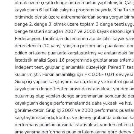
olmak üzere çeşitli denge antrenmanları yaptırılmıştır. Çal
kayakçıların 6 haftalık çalışma programı başında, 3 hafta 
bitiminde olmak üzere antrenmanlardan sonra yorgun bir 
denge 2, denge 3, olmak üzere toplam 3 denge testi uygul
denge testleri sonuçları 2007 ve 2008 kayak sezonu içer
Federasyonu tarafından düzenlenen alp disiplini kayak yar
derecelerinin (10 yarış) yarışma performans puanlarına dö
edilen ortalama puanlarla karşılaştırılmış ve aralarındaki fark
İstatistik analizi Spss 16 programında gruplar arası anlamlıl
İndepent test, gruplar içi anlamlılık düzeyi için Paired T. t
kullanılmıştır. Farkın anlamlılığı için P< 0,05- 0,01 seviyesi 
Gurup içi yapılan karşılaştırmalarda, deney ve kontrol gur
kayakçıların denge testleri arasında istatistiksel yönden anla
bulunmuş olup yapılan denge antrenmanları sonucunda de
kayakçıların denge performanslarında daha yüksek ve hızlı 
görülmektedir. Grup içi 2007 ve 2008 performans puanlar
karşılaştırmalarında, kontrol ve deney grubunda bulunan ka
performans puanları arasında istatistiksel yönden anlamlı f
ama yarışma performans puan ortalamalarına göre deney 