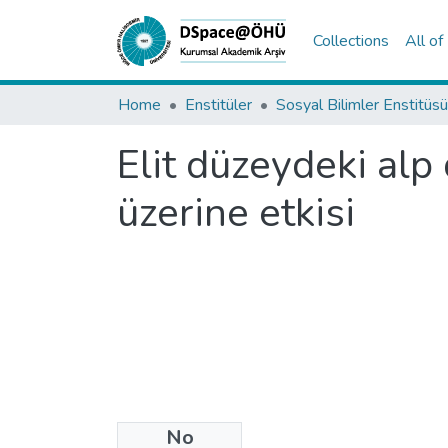
Collections
All o
Home
Enstitüler
Sosyal Bilimler Enstitüsü
Elit düzeydeki alp
üzerine etkisi
No