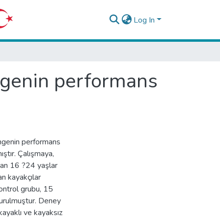
Log In
engenin performans
dengenin performans
ıştır. Çalışmaya,
pan 16 ?24 yaşlar
an kayakçılar
ontrol grubu, 15
turulmuştur. Deney
 kayaklı ve kayaksız