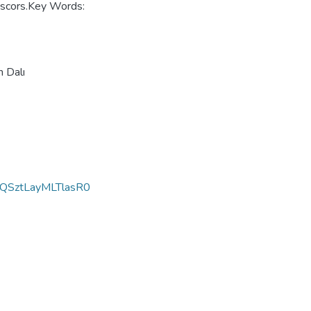
e scors.Key Words:
m Dalı
SztLayMLTlasR0