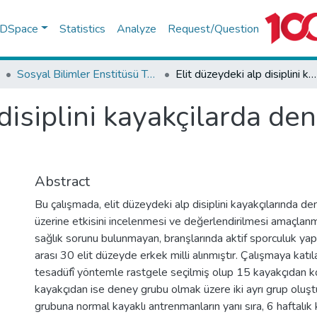
f DSpace
Statistics
Analyze
Request/Question
Sosyal Bilimler Enstitüsü Tez Koleksiyonu
Elit düzeydeki alp disiplini kayakçilarda dengenin performans üzerine etkisi
 disiplini kayakçilarda d
Abstract
Bu çalışmada, elit düzeydeki alp disiplini kayakçılarında 
üzerine etkisini incelenmesi ve değerlendirilmesi amaçlanm
sağlık sorunu bulunmayan, branşlarında aktif sporculuk ya
arası 30 elit düzeyde erkek milli alınmıştır. Çalışmaya katıl
tesadüfî yöntemle rastgele seçilmiş olup 15 kayakçıdan k
kayakçıdan ise deney grubu olmak üzere iki ayrı grup oluş
grubuna normal kayaklı antrenmanların yanı sıra, 6 haftalık