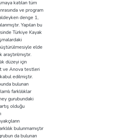
ışmaya katılan tüm
sonrasında ve program
haldeyken denge 1,
anmıştır. Yapılan bu
isinde Türkiye Kayak
ışmalardaki
nüştürülmesiyle elde
 araştırılmıştır.
ık düzeyi için
est ve Anova testleri
kabul edilmiştir.
ubunda bulunan
mlı farklılıklar
ney gurubundaki
artış olduğu
ı
yakçıların
arklılık bulunmamıştır
grubun da bulunan