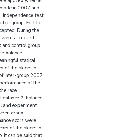
were applied when all
s made in 2007 and
s. Independence test
inter-group. Fort he
cepted. During the
es were accepted
t and control group
the balance
aningful statical
 of the skiers in
of inter-group 2007
 performance af the
the race
e balance 2, balance
rol and experiment
ween group,
mance scors were
cors of the skiers in
 it can be said that