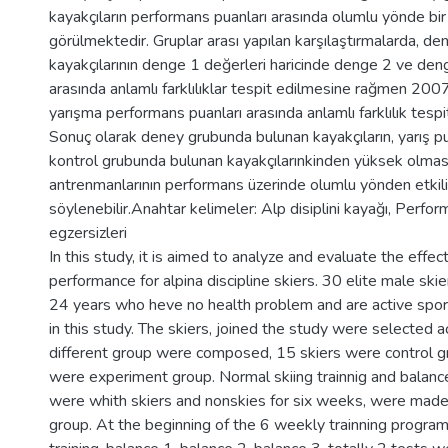
kayakçıların performans puanları arasında olumlu yönde bir
görülmektedir. Gruplar arası yapılan karşılaştırmalarda, de
kayakçılarının denge 1 değerleri haricinde denge 2 ve den
arasında anlamlı farklılıklar tespit edilmesine rağmen 200
yarışma performans puanları arasında anlamlı farklılık tespi
Sonuç olarak deney grubunda bulunan kayakçıların, yarış pu
kontrol grubunda bulunan kayakçılarınkinden yüksek olma
antrenmanlarının performans üzerinde olumlu yönden etkil
söylenebilir.Anahtar kelimeler: Alp disiplini kayağı, Perf
egzersizleri
In this study, it is aimed to analyze and evaluate the effec
performance for alpina discipline skiers. 30 elite male s
24 years who heve no health problem and are active sp
in this study. The skiers, joined the study were selected 
different group were composed, 15 skiers were control g
were experiment group. Normal skiing trainnig and balance
were whith skiers and nonskies for six weeks, were made
group. At the beginning of the 6 weekly trainning program