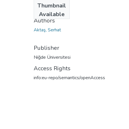
Date
Thumbnail
2009
Available
Authors
Aktaş, Serhat
Publisher
Niğde Üniversitesi
Access Rights
info:eu-repo/semantics/openAccess