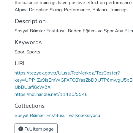
the balance trainnigs have positive effect on performanc
Alpina Discipline Skiing, Performance, Balance Trainnigs
Description
Sosyal Bilimler Enstitüsü, Beden Eğitimi ve Spor Ana Bili
Keywords
Spor
,
Sports
URI
https://tez.yok.gov.tr/UlusalTezMerkezi/TezGoster?
key=UPP_Zu9isEmWGFXFCBYasZbD9UTP6mwgU5pBQ
UbBUlafJ8cW8X
https://hdl.handle.net/11480/9946
Collections
Sosyal Bilimler Enstitüsü Tez Koleksiyonu
Full item page