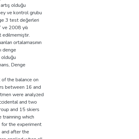
 artış olduğu
ney ve kontrol grubu
ge 3 test değerleri
7 ve 2008 yılı
t edilmemiştir.
anları ortalamasının
sı denge
i olduğu
ormans, Denge
t of the balance on
kiers between 16 and
ortmen were analyzed
accidental and two
roup and 15 skiers
 trainning which
 for the experiment
 and after the