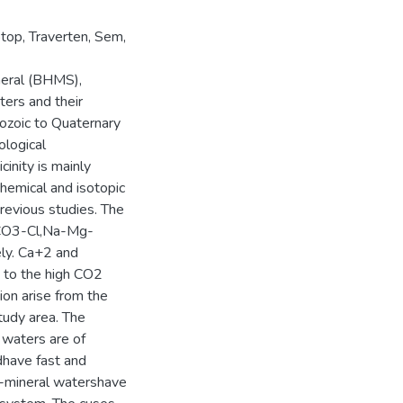
zotop, Traverten, Sem,
neral (BHMS),
ters and their
eozoic to Quaternary
ological
cinity is mainly
chemical and isotopic
revious studies. The
CO3-Cl,Na-Mg-
y. Ca+2 and
 to the high CO2
ion arise from the
study area. The
 waters are of
dhave fast and
l-mineral watershave