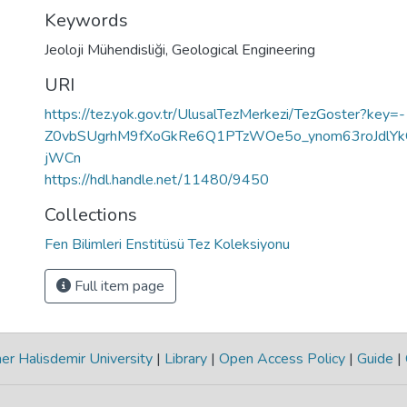
Keywords
Jeoloji Mühendisliği
,
Geological Engineering
URI
https://tez.yok.gov.tr/UlusalTezMerkezi/TezGoster?key=-
Z0vbSUgrhM9fXoGkRe6Q1PTzWOe5o_ynom63roJdlYk
jWCn
https://hdl.handle.net/11480/9450
Collections
Fen Bilimleri Enstitüsü Tez Koleksiyonu
Full item page
r Halisdemir University
|
Library
|
Open Access Policy
|
Guide
|