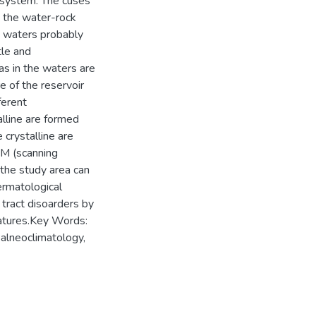
 system. The cuses
 the water-rock
e waters probably
tle and
s in the waters are
e of the reservoir
ferent
lline are formed
 crystalline are
EM (scanning
the study area can
ermatological
 tract disoarders by
eatures.Key Words:
alneoclimatology,