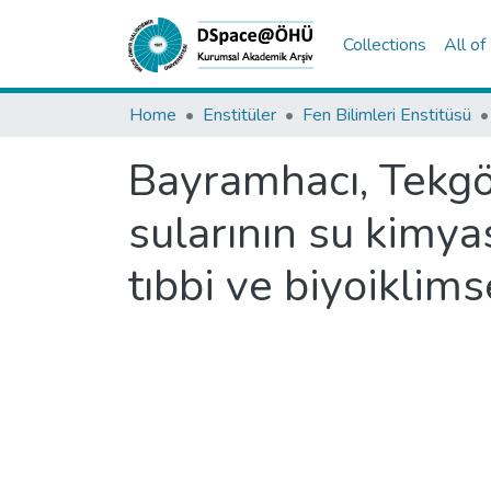
Collections
All o
Home
Enstitüler
Fen Bilimleri Enstitüsü
Bayramhacı, Tekgöz
sularının su kimyas
tıbbi ve biyoiklim