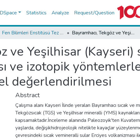
f DSpace
Statistics
Analyze
Request/Question
Fen Bilimleri Enstitüsü Tez Koleksiyonu
Bayramhacı, Tekgöz ve Yeşilhisar (Kayseri) sıcak ve mineralli sularının su kimyası ve izotopik yöntemlerle karşılaştırılması, tıbbi ve biyoiklimsel değerlendirilmesi
 ve Yeşilhisar (Kayseri) 
ı ve izotopik yöntemlerle 
sel değerlendirilmesi
Abstract
Çalışma alanı Kayseri İlinde yeralan Bayramhacı sıcak ve m
Tekgözsıcak (TGS) ve Yeşilhisar mineralli (YMS) kaynakları
kapsamaktadır.İnceleme alanında Paleozoyik'ten Kuvaterner
yaşlarda, değişikhidrojeolojik nitelikte kayaçlar yüzeylenm
çevresindeki sıcak vemineralli sular Erciyes volkanizması ile i