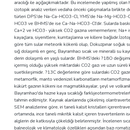
aracılığı ile açığaçıkmaktadır. Bu incelemede yapılmış olan
izotopik analiz verileri vedaha önceki çalışmalarla birlikte d
türleri DPS'de Na-Ca-HCO3-Cl, YMS'de Na-Mg-HCO3-C
HCO3 ve BHMS'de ise Ca-Na-HCO3-Cl'dir. Sularda baskın
Ca+2 ve HCO3- yüksek CO2 gazına vemermerlere; Na+ is
kayaçlara, siyenitlere, kumtaşlarına ve killere bağlıdır.İzoto
göre tüm sular meteorik kökenli olup, Dokuzpınar soğuk suk
sığ dolaşımlı en genç, Bayramhacı sıcak ve mineralli su kay
derin dolaşımlı en yaşlı sulardır. BHMS'deki ?18O değişimin
içermiş olduğu yüksek miktardaki CO2 gazı ve uzun süreli 
suetkileşimidir. ?13C değerlerine göre sulardaki CO2 gazı
metamorfik, manto vedenizel karbonatların metamorfizması
kükürt gazının kökeni ise magmatikkayalar, şeyl ve volkanik
Bayramhacı'da hazne kaya sıcaklığı farklıjeotermometrele
tahmin edilmiştir. Kaynak alanlarında çökelmiş olantraverte
SEM analizlerine göre, iri taneli kalsit kristalleri içerentra
ortamında, ince taneli mikritik kalsit içeren travertenlerin is
alglerin de katkısıyla çökeldiği belirlenmiştir. İncelenen sıc
balneolojik ve klimatolojik özellikleri açısından bazı romati