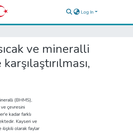
Log In
sıcak ve mineralli
karşılaştırılması,
ineralli (BHMS),
 ve çevresini
'e kadar farklı
ektedir. Kayseri ve
lişkili olarak faylar