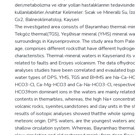
deri,metabolizma ve idrar yolları hastalıklarının tedavisinde
kullanılabilirler.Anahtar Kelimeler: Sıcak ve Mineralli Su, İ
Co2, Balneoklimatoloji, Kayseri
The investigated area consists of Bayramhacı thermal-mi
Tekgöz thermal(TGS), Yeşilhisar mineral (YMS) mineral wa
surroundings in Kayseriprovince. The study area from Pal
age, comprises different rocksthat have different hydroge
characteristics. Thermal-mineral waters in Kayseriand its vi
related to faults and Erciyes volcanism. The data ofhydro
analyses studies have been correlated and evaulated byp
water types of DPS, YMS, TGS and BHMS are Na-Ca-H
HCO3-Cl, Ca-Mg-HCO3 and Ca-Na-HCO3-Cl, respectivel
HCO3from dominant ions in the waters are mainly related
contents in themarbles, whereas, the high Na+ concentrat
volcanic rocks, syenites,sandstones and clay units in the 
results of isotopic analyses showed thatthe whole spring
meteoric origin. DPS waters, are the youngest waters an
shallow circulation system. Whereas, Bayramhacı therma