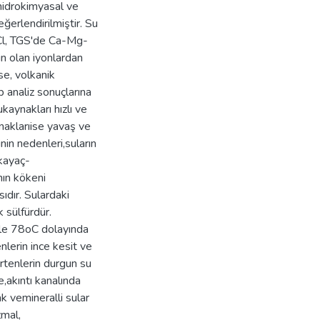
 hidrokimyasal ve
eğerlendirilmiştir. Su
l, TGS'de Ca-Mg-
 olan iyonlardan
e, volkanik
p analiz sonuçlarına
aynakları hızlı ve
naklarıise yavaş ve
in nedenleri,suların
kayaç-
nın kökeni
dır. Sulardaki
 sülfürdür.
rle 78oC dolayında
nlerin ince kesit ve
vertenlerin durgun su
e,akıntı kanalında
ak vemineralli sular
zmal,