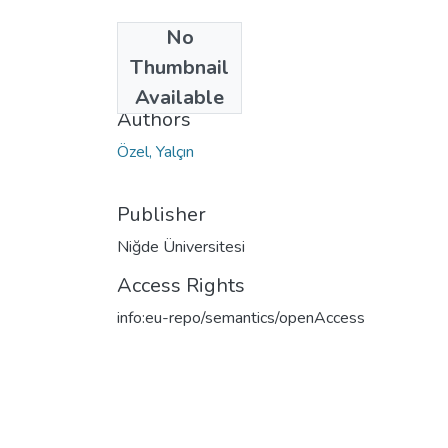
No
Date
Thumbnail
2007
Available
Authors
Özel, Yalçın
Publisher
Niğde Üniversitesi
Access Rights
info:eu-repo/semantics/openAccess