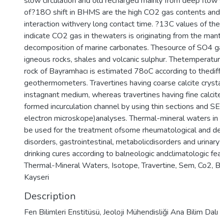
slow circulation and old recharged mainly from deep flow
of?18O shift in BHMS are the high CO2 gas contents and
interaction withvery long contact time. ?13C values of th
indicate CO2 gas in thewaters is originating from the man
decomposition of marine carbonates. Thesource of SO4 ga
igneous rocks, shales and volcanic sulphur. Thetemperatur
rock of Bayramhacı is estimated 78oC according to thedif
geothermometers. Travertines having coarse calcite crysta
instagnant medium, whereas travertines having fine calcite
formed incurculation channel by using thin sections and S
electron microskope)analyses. Thermal-mineral waters in 
be used for the treatment ofsome rheumatological and d
disorders, gastrointestinal, metabolicdisorders and urinary
drinking cures according to balneologic andclimatologic f
Thermal-Mineral Waters, Isotope, Travertine, Sem, Co2, B
Kayseri
Description
Fen Bilimleri Enstitüsü, Jeoloji Mühendisliği Ana Bilim Dalı