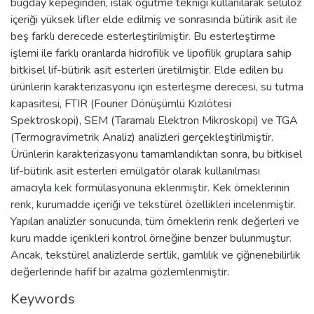
buğday kepeğinden, ıslak öğütme tekniği kullanılarak selüloz
içeriği yüksek lifler elde edilmiş ve sonrasında bütirik asit ile
beş farklı derecede esterleştirilmiştir. Bu esterleştirme
işlemi ile farklı oranlarda hidrofilik ve lipofilik gruplara sahip
bitkisel lif-bütirik asit esterleri üretilmiştir. Elde edilen bu
ürünlerin karakterizasyonu için esterleşme derecesi, su tutma
kapasitesi, FTIR (Fourier Dönüşümlü Kızılötesi
Spektroskopi), SEM (Taramalı Elektron Mikroskopi) ve TGA
(Termogravimetrik Analiz) analizleri gerçekleştirilmiştir.
Ürünlerin karakterizasyonu tamamlandıktan sonra, bu bitkisel
lif-bütirik asit esterleri emülgatör olarak kullanılması
amacıyla kek formülasyonuna eklenmiştir. Kek örneklerinin
renk, kurumadde içeriği ve tekstürel özellikleri incelenmiştir.
Yapılan analizler sonucunda, tüm örneklerin renk değerleri ve
kuru madde içerikleri kontrol örneğine benzer bulunmuştur.
Ancak, tekstürel analizlerde sertlik, gamlılık ve çiğnenebilirlik
değerlerinde hafif bir azalma gözlemlenmiştir.
Keywords