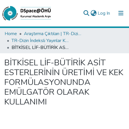
(current)
Log In
Collections
Home
Araştırma Çıktıları | TR-Dizin | WoS | Scopus | PubMed
TR-Dizin İndeksli Yayınlar Koleksiyonu
All of DSpace
BİTKİSEL LİF-BÜTİRİK ASİT ESTERLERİNİN ÜRETİMİ VE KEK FORMÜLASYONUNDA EMÜLGATÖR OLARAK KULLANIMI
Statistics
BİTKİSEL LİF-BÜTİRİK ASİT
Analyze
ESTERLERİNİN ÜRETİMİ VE KEK
Request/Question
FORMÜLASYONUNDA
EMÜLGATÖR OLARAK
KULLANIMI