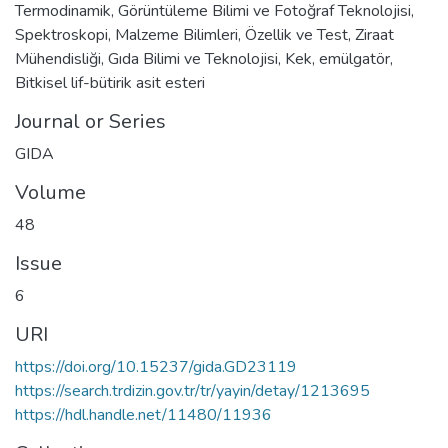
Termodinamik
,
Görüntüleme Bilimi ve Fotoğraf Teknolojisi
,
Spektroskopi
,
Malzeme Bilimleri
,
Özellik ve Test
,
Ziraat
Mühendisliği
,
Gıda Bilimi ve Teknolojisi
,
Kek
,
emülgatör
,
Bitkisel lif-bütirik asit esteri
Journal or Series
GIDA
Volume
48
Issue
6
URI
https://doi.org/10.15237/gida.GD23119
https://search.trdizin.gov.tr/tr/yayin/detay/1213695
https://hdl.handle.net/11480/11936