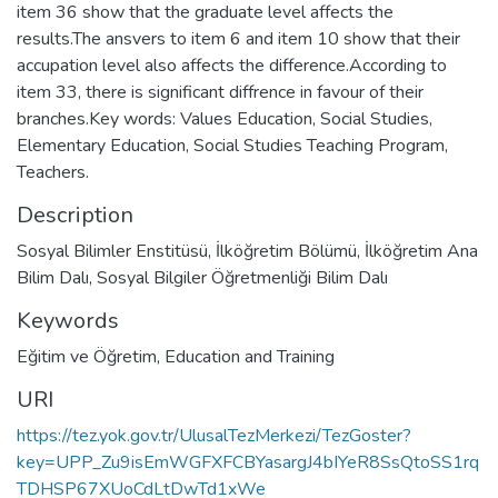
item 36 show that the graduate level affects the
results.The ansvers to item 6 and item 10 show that their
accupation level also affects the difference.According to
item 33, there is significant diffrence in favour of their
branches.Key words: Values Education, Social Studies,
Elementary Education, Social Studies Teaching Program,
Teachers.
Description
Sosyal Bilimler Enstitüsü, İlköğretim Bölümü, İlköğretim Ana
Bilim Dalı, Sosyal Bilgiler Öğretmenliği Bilim Dalı
Keywords
Eğitim ve Öğretim
,
Education and Training
URI
https://tez.yok.gov.tr/UlusalTezMerkezi/TezGoster?
key=UPP_Zu9isEmWGFXFCBYasargJ4bIYeR8SsQtoSS1rq
TDHSP67XUoCdLtDwTd1xWe