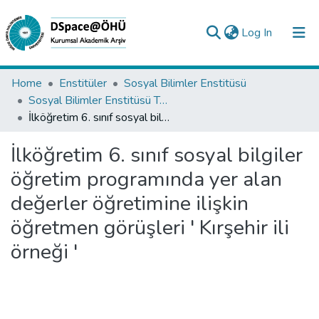
(current)
Log In
Collections
Home
Enstitüler
Sosyal Bilimler Enstitüsü
Sosyal Bilimler Enstitüsü Tez Koleksiyonu
All of DSpace
İlköğretim 6. sınıf sosyal bilgiler öğretim programında yer alan değerler öğretimine ilişkin öğretmen görüşleri ' Kırşehir ili örneği '
Statistics
İlköğretim 6. sınıf sosyal bilgiler
Analyze
öğretim programında yer alan
Request/Question
değerler öğretimine ilişkin
öğretmen görüşleri ' Kırşehir ili
örneği '