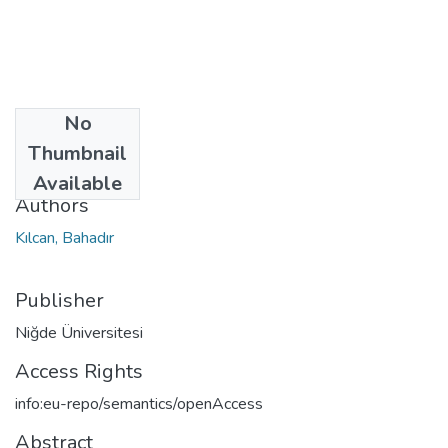
No
Date
Thumbnail
2009
Available
Authors
Kılcan, Bahadır
Publisher
Niğde Üniversitesi
Access Rights
info:eu-repo/semantics/openAccess
Abstract