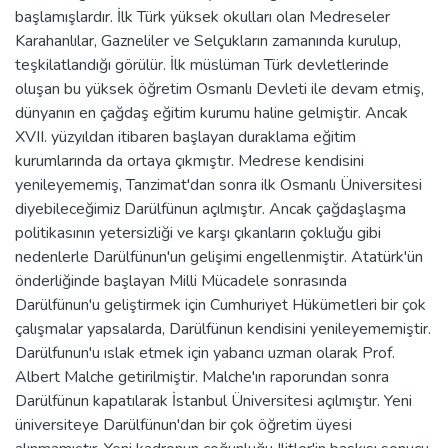
başlamışlardır. İlk Türk yüksek okulları olan Medreseler
Karahanlılar, Gazneliler ve Selçukların zamanında kurulup,
teşkilatlandığı görülür. İlk müslüman Türk devletlerinde
oluşan bu yüksek öğretim Osmanlı Devleti ile devam etmiş,
dünyanın en çağdaş eğitim kurumu haline gelmiştir. Ancak
XVII. yüzyıldan itibaren başlayan duraklama eğitim
kurumlarında da ortaya çıkmıştır. Medrese kendisini
yenileyememiş, Tanzimat'dan sonra ilk Osmanlı Üniversitesi
diyebileceğimiz Darülfünun açılmıştır. Ancak çağdaşlaşma
politikasının yetersizliği ve karşı çıkanların çokluğu gibi
nedenlerle Darülfünun'un gelişimi engellenmiştir. Atatürk'ün
önderliğinde başlayan Milli Mücadele sonrasında
Darülfünun'u geliştirmek için Cumhuriyet Hükümetleri bir çok
çalışmalar yapsalarda, Darülfünun kendisini yenileyememiştir.
Darülfunun'u ıslak etmek için yabancı uzman olarak Prof.
Albert Malche getirilmiştir. Malche'ın raporundan sonra
Darülfünun kapatılarak İstanbul Üniversitesi açılmıştır. Yeni
üniversiteye Darülfünun'dan bir çok öğretim üyesi