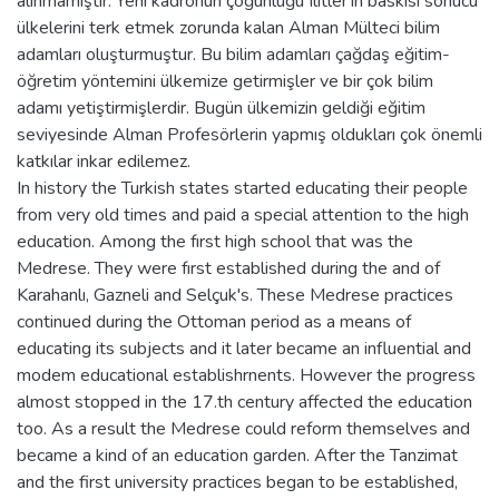
alınmamıştır. Yeni kadronun çoğunluğu Ilitler'in baskısı sonucu
ülkelerini terk etmek zorunda kalan Alman Mülteci bilim
adamları oluşturmuştur. Bu bilim adamları çağdaş eğitim-
öğretim yöntemini ülkemize getirmişler ve bir çok bilim
adamı yetiştirmişlerdir. Bugün ülkemizin geldiği eğitim
seviyesinde Alman Profesörlerin yapmış oldukları çok önemli
katkılar inkar edilemez.
In history the Turkish states started educating their people
from very old times and paid a special attention to the high
education. Among the fırst high school that was the
Medrese. They were fırst established during the and of
Karahanlı, Gazneli and Selçuk's. These Medrese practices
continued during the Ottoman period as a means of
educating its subjects and it later became an influential and
modem educational establishrnents. However the progress
almost stopped in the 17.th century affected the education
too. As a result the Medrese could reform themselves and
became a kind of an education garden. After the Tanzimat
and the first university practices began to be established,