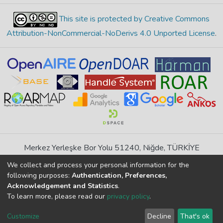
This site is protected by Creative Commons
Attribution-NonCommercial-NoDerivs 4.0 Unported License
.
Merkez Yerleşke Bor Yolu 51240, Niğde, TÜRKİYE
If you find any errors in content please report us
We collect and process your personal information for the
following purposes:
Authentication, Preferences,
Acknowledgement and Statistics
.
DSpace 7.6.1, Powered by
İdeal DSpace
To learn more, please read our
privacy policy
.
DSpace software
copyright © 2002-2026
LYRASIS
Cookie
Privacy
End User
Send
Customize
Decline
That's ok