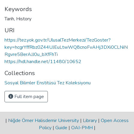
Keywords
Tarih
,
History
URI
https://tez.yok.gov.tr/UlusalTezMerkezi/TezGoster?
key=hcgrYffRbz0Z44UJEuLtwWQ8cnoFvAHj3DXi0CLNiN
Rgvre5BerAJJ0u_bXfFhTi
https://hdl.handle.net/11480/10652
Collections
Sosyal Bilimler Enstitüsü Tez Koleksiyonu
Full item page
|
Niğde Ömer Halisdemir University
|
Library
|
Open Access
Policy
|
Guide
|
OAI-PMH
|