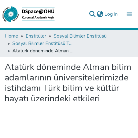
(current)
Log In
Collections
Home
Enstitüler
Sosyal Bilimler Enstitüsü
Sosyal Bilimler Enstitüsü Tez Koleksiyonu
All of DSpace
Atatürk döneminde Alman bilim adamlarının üniversitelerimizde istihdamı Türk bilim ve kültür hayatı üzerindeki etkileri
Statistics
Atatürk döneminde Alman bilim
Analyze
adamlarının üniversitelerimizde
Request/Question
istihdamı Türk bilim ve kültür
hayatı üzerindeki etkileri