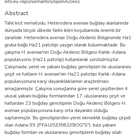
info:eu-repo/semantics/openAccess
Abstract
Tahıl kist nematodu, Heterodera avenae buğday alanlarında
dünyada birçok ülkede farklı iklim koşullarında önemli bir
zararlıdır. Heterodera avenae Doğu Akdeniz Bölgesinde Ha1
gruba bağlı Ha21 patotipi yaygın olarak bulunmaktadır. Bu
çalışma H. avenae'nın Doğu Akdeniz Bölgesi Karlık-Adana
popülasyonu (Ha21 patotip) kullanılarak yürütülmüştür.
Çalışmada, yerel ve yabani buğday genotipleri ile uluslararası
çeşit ve hatların H. avenae'nin Ha21 patotipi Karlık-Adana
popülasyonuna karşı dayanıklılıklarının araştırılması
amaçlanmıştır. Çalışma sonuçlarına göre yerel çeşitlerden 4.
ulusal yabani buğday formlarından 17, uluslararası çeşit ve
hatlardan 23 buğday genotipinin Doğu Akdeniz Bölgesi H.
avenae popülasyonuna karşı orta dayanıklı olduğu
saptanmıştır. Bu genotiplerden yerel ekmeklik buğday çeşidi
olan Adana 99 (PFAU/SERI82//BOG"S"). bazı yabani
buğday formları ve uluslararası genotiplerin buğday ıslah