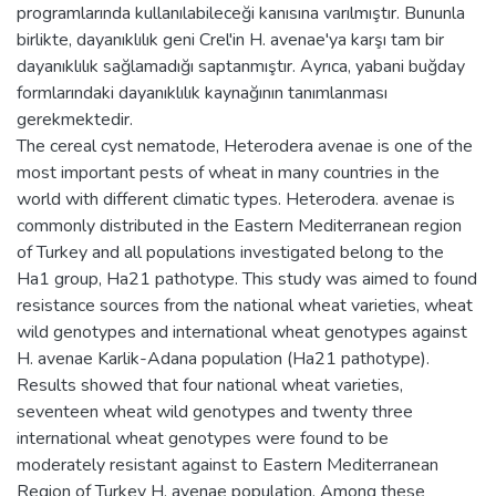
programlarında kullanılabileceği kanısına varılmıştır. Bununla
birlikte, dayanıklılık geni Crel'in H. avenae'ya karşı tam bir
dayanıklılık sağlamadığı saptanmıştır. Ayrıca, yabani buğday
formlarındaki dayanıklılık kaynağının tanımlanması
gerekmektedir.
The cereal cyst nematode, Heterodera avenae is one of the
most important pests of wheat in many countries in the
world with different climatic types. Heterodera. avenae is
commonly distributed in the Eastern Mediterranean region
of Turkey and all populations investigated belong to the
Ha1 group, Ha21 pathotype. This study was aimed to found
resistance sources from the national wheat varieties, wheat
wild genotypes and international wheat genotypes against
H. avenae Karlik-Adana population (Ha21 pathotype).
Results showed that four national wheat varieties,
seventeen wheat wild genotypes and twenty three
international wheat genotypes were found to be
moderately resistant against to Eastern Mediterranean
Region of Turkey H. avenae population. Among these