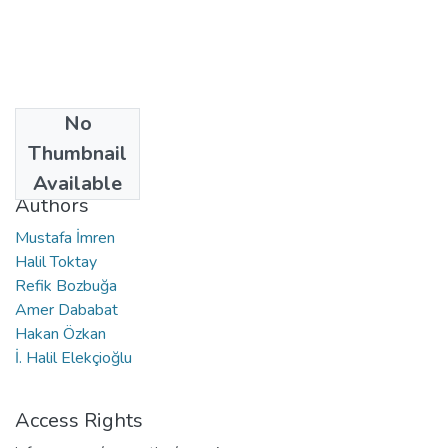
No
Date
Thumbnail
2013
Available
Authors
Mustafa İmren
Halil Toktay
Refik Bozbuğa
Amer Dababat
Hakan Özkan
İ. Halil Elekçioğlu
Access Rights