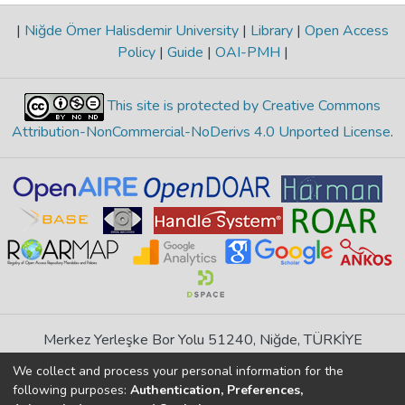
|
Niğde Ömer Halisdemir University
|
Library
|
Open Access
Policy
|
Guide
|
OAI-PMH
|
This site is protected by Creative Commons
Attribution-NonCommercial-NoDerivs 4.0 Unported License
.
Merkez Yerleşke Bor Yolu 51240, Niğde, TÜRKİYE
If you find any errors in content please report us
We collect and process your personal information for the
following purposes:
Authentication, Preferences,