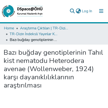
(current)
Log In
Collections
Home
Araştırma Çıktıları | TR-Dizin | WoS | Scopus | PubMed
TR-Dizin İndeksli Yayınlar Koleksiyonu
All of DSpace
Bazı buğday genotiplerinin Tahıl kist nematodu Heterodera avenae (Wollenweber, 1924) karşı dayanıklılıklarının araştırılması
Statistics
Bazı buğday genotiplerinin Tahıl
Analyze
kist nematodu Heterodera
Request/Question
avenae (Wollenweber, 1924)
karşı dayanıklılıklarının
araştırılması