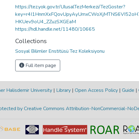
https://tez.yok.gov.tr/UlusalTezMerkezi/TezGoster?
key=r4I1HnmXxFQovUpyAyUmxCWoXjMTNS6VI52o
HKUev9oU4_ZZuzSXGEaM
https://hdl.handle.net/11480/10665
Collections
Sosyal Bilimler Enstitüsü Tez Koleksiyonu
Full item page
r Halisdemir University
|
Library
|
Open Access Policy
|
Guide
|
protected by Creative Commons Attribution-NonCommercial-NoDe