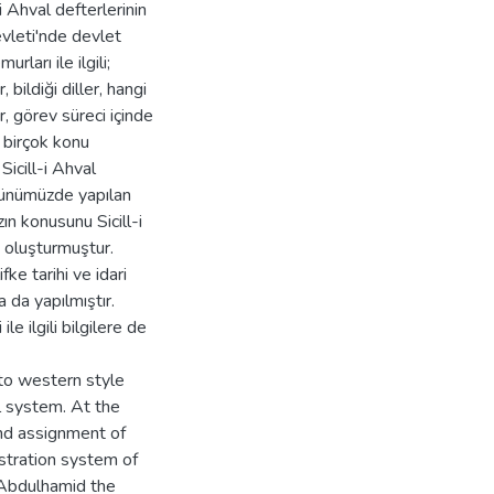
i Ahval defterlerinin
evleti'nde devlet
rları ile ilgili;
 bildiği diller, hangi
, görev süreci içinde
i birçok konu
Sicill-i Ahval
 günümüzde yapılan
zın konusunu Sicill-i
ı oluşturmuştur.
ifke tarihi ve idari
a da yapılmıştır.
e ilgili bilgilere de
to western style
l system. At the
and assignment of
istration system of
. Abdulhamid the