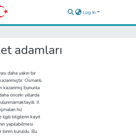
Log In
vlet adamları
ası daha yakın bir
 kazanmıştır. Osmanlı
em kazanmış bununla
daha önceki yıllarda
 bulunmamaktaydı. II.
şmaları hız
gili bilgilerin kayıt
nin yapılabilmesi
r birim kuruldu. Bu