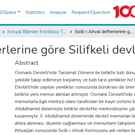
f DSpace
Statistics
Analyze
Request/Question
Sosyal Bilimler Enstitüsü Tez Koleksiyonu
Sicill-i Ahval defterlerine göre Silifkeli devlet adamları
erlerine göre Silifkeli de
Abstract
Osmanlı Devleti'nde Tanzimat Dönemi ile birlikte batı düny
şekilde takip edilmeye başlamış ve batı tarzı yenilikler hız
Devleti'nde yapılan yenilikler sonucunda bürokrasi de ön
birlikte yeni memur alımları artmıştır. Osmanlı Devleti'nde 
memurlarla ilgili merkezi idare tarafından bir kayıt sistemi
Abdülhamid dönemiyle birlikte devlette merkezileşme çalı
kazanmıştır. II. Abdülhamid döneminde devlet memurları ile il
altına alınması, düzenin sağlanması ve memurların takipleri
ihtiyaçları sonucunda Sicill-i Ahval Komisyonu adı verilen bi