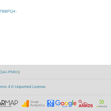
H7BBPQ4-
OAI-PMH
|
rivs 4.0 Unported License
.