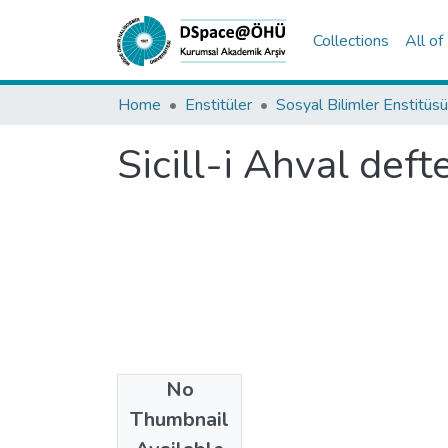
Collections
All o
Home
Enstitüler
Sosyal Bilimler Enstitüsü
Sicill-i Ahval deft
No
Date
Thumbnail
2023