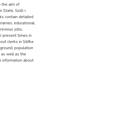
 the aim of
State, Sicill-i
ks contain detailed
y names, educational,
previous jobs,
r present times in
ut clerks in Silifke
kground, population
 as well as the
e information about