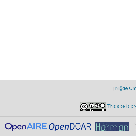
|
Niğde Öme
This site is 