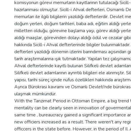
komisyonun görevi memurların kayıtlarının tutulacağı Sicill-
hazırlanması olmuştur. Sicill-i Ahval defterleri, Osmamlı D
memurları ile ilgili bilgilerin yazıldığı defterlerdir. Devlet memu
doğum yerleri, doğum tarihleri, baba adı, eğitim aldığı yerler,
milletten olduğu, görevine başlama yaşı, görev aldığı yerler
aldığı maaşlar, görevinden dolayı aldığı ödül ve cezalar gib
hakkında Sicill-i Ahval defterlerinde bilgiler bulunmaktadır. 
defterleri yazıldığı dönemin izlerini barındırması açısından
tarih araştırmalarına ışık tutmaktadır. Yapılan tez çalışmamı
Ahval defterlerinde kayıtlı bulunan Silifkeli devlet adamlar
Silifkeli devlet adamlarının ayrıntılı bilgileri ele alınmıştır. Sil
yapısı, tarihi süreç içinde nüfus özellikleri hakkında araştırm
Ayrıca Bürokrasi kavramı ve Osmanlı Devleti'nde bürokrasi il
ulaşmak mümkündür.
With the Tanzimat Period in Ottoman Empire, a big trend 
mentality can be clearly seen in innovation of govermenta
same time , bureaucracy gained a significant importance 
new officiers increased as a result. There weren't any reg
officcers in the state before. However, in the period of II