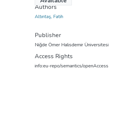
Available
Authors
Altıntaş, Fatih
Publisher
Niğde Ömer Halisdemir Üniversitesi
Access Rights
info:eu-repo/semantics/openAccess