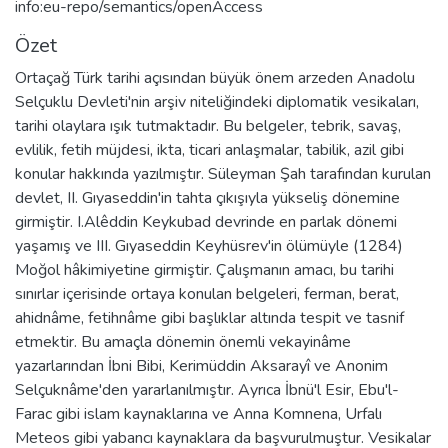
info:eu-repo/semantics/openAccess
Özet
Ortaçağ Türk tarihi açısından büyük önem arzeden Anadolu
Selçuklu Devleti'nin arşiv niteliğindeki diplomatik vesikaları,
tarihi olaylara ışık tutmaktadır. Bu belgeler, tebrik, savaş,
evlilik, fetih müjdesi, ikta, ticari anlaşmalar, tabilik, azil gibi
konular hakkında yazılmıştır. Süleyman Şah tarafından kurulan
devlet, II. Gıyaseddin'in tahta çıkışıyla yükseliş dönemine
girmiştir. I.Alêddin Keykubad devrinde en parlak dönemi
yaşamış ve III. Gıyaseddin Keyhüsrev'in ölümüyle (1284)
Moğol hâkimiyetine girmiştir. Çalışmanın amacı, bu tarihi
sınırlar içerisinde ortaya konulan belgeleri, ferman, berat,
ahidnâme, fetihnâme gibi başlıklar altında tespit ve tasnif
etmektir. Bu amaçla dönemin önemli vekayinâme
yazarlarından İbni Bibi, Kerimüddin Aksarayî ve Anonim
Selçuknâme'den yararlanılmıştır. Ayrıca İbnü'l Esir, Ebu'l-
Farac gibi islam kaynaklarına ve Anna Komnena, Urfalı
Meteos gibi yabancı kaynaklara da başvurulmuştur. Vesikalar