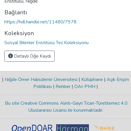
Enstitüsü, Niğde
Bağlantı
https://hdl.handle.net/11480/7978
Koleksiyon
Sosyal Bilimler Enstitüsü Tez Koleksiyonu
Detaylı Öğe Kaydı
|
Niğde Ömer Halisdemir Üniversitesi
|
Kütüphane
|
Açık Erişim
Politikası
|
Rehber
|
OAI-PMH
|
Bu site Creative Commons Alıntı-Gayri Ticari-Türetilemez 4.0
Uluslararası Lisansı ile korunmaktadır
.