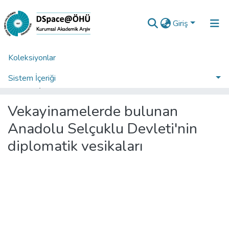
Giriş
Koleksiyonlar
Ana Sayfa
Enstitüler
Sosyal Bilimler Enstitüsü
Sosyal Bilimler Enstitüsü Tez Koleksiyonu
Sistem İçeriği
Vekayinamelerde bulunan Anadolu Selçuklu Devleti'nin diplomatik vesikaları
İstatistikler
Vekayinamelerde bulunan
Analiz
Anadolu Selçuklu Devleti'nin
Talep/Soru
diplomatik vesikaları