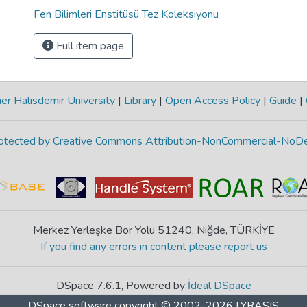
Fen Bilimleri Enstitüsü Tez Koleksiyonu
Full item page
r Halisdemir University
|
Library
|
Open Access Policy
|
Guide
|
protected by Creative Commons Attribution-NonCommercial-NoDe
Merkez Yerleşke Bor Yolu 51240, Niğde, TÜRKİYE
If you find any errors in content please report us
DSpace 7.6.1, Powered by
İdeal DSpace
DSpace software
copyright © 2002-2026
LYRASIS