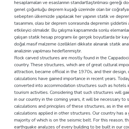
hesaplamaları ve esaslarının standartlaştırılması gereği d
genel çoğunluğu deprem kuşağı üzerinde olan bir coğrafyay
sebepten ülkemizde yapılacak her yapının statik ve deprem 
tasarımını, olası bir deprem sonrasında depremin şiddetini
etkileyici olmalıdır. Bu çalışma kapsamında sonlu elemanlar
çalışan statik hesap programı ile gerçek boyutlarda bir kay
doğal masif malzeme özellikleri dikkate alınarak statik an
analizinin yapılması hedeflenmiştir.
Rock carved structures are mostly found in the Cappadoci
country. These structures, which are of great cultural impo
attraction, became official in the 1970s, and their design,
calculations have gained importance in recent years. Today
converted into accommodation structures such as hotels i
tourism activities. Considering that such structures will g
in our country in the coming years, it will be necessary to
calculations and principles of these structures, as in the e
calculations applied in other structures. Our country has a
majority of which is on the seismic belt. For this reason, t
earthquake analyzes of every building to be built in our c