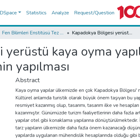
f DSpace
Statistics
Analyze
Request/Question
Fen Bilimleri Enstitüsü Tez Koleksiyonu
Kapadokya Bölgesi yerüstü kaya oyma yapılarının statik ve dinamik analizlerinin yapılması
yerüstü kaya oyma yapıla
nin yapılması
Abstract
Kaya oyma yapılar ülkemizde en çok Kapadokya Bölgesi' 
Kültürel anlamda turistik olarak büyük önem taşıyan bu yap
resmiyet kazanmış olup, tasarımı, tasarım ilke ve hesaplar
kazanmıştır. Günümüzde turizm faaliyetlerinin daha fazla a
yapılar otel gibi konaklama yapılarına dönüştürülmektedir. İ
tarz yapıların ülkemizde daha fazla önem kazanacağı düşü
yapılarda uygulanan mühendislik hesaplarında olduğu gibi b