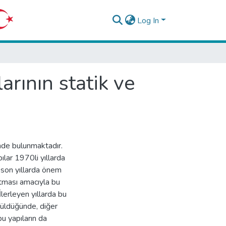
Log In
rının statik ve
nde bulunmaktadır.
ılar 1970li yıllarda
ı son yıllarda önem
rtması amacıyla bu
lerleyen yıllarda bu
nüldüğünde, diğer
u yapıların da