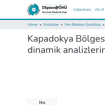
Collections
All o
Home
Enstitüler
Fen Bilimleri Enstitüsü
Kapadokya Bölgesi 
dinamik analizleri
No