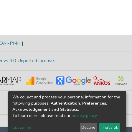
OAI-PMH
|
rivs 4.0 Unported License
.
We collect and process your personal information for the
following purposes:
Authentication, Preferences,
Acknowledgement and Statistics
.
To learn more, please read our
privacy policy
.
Customize
Decline
That's ok