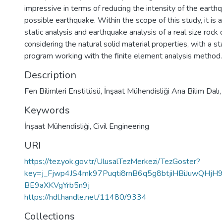
impressive in terms of reducing the intensity of the earth
possible earthquake. Within the scope of this study, it is 
static analysis and earthquake analysis of a real size rock 
considering the natural solid material properties, with a sta
program working with the finite element analysis method.
Description
Fen Bilimleri Enstitüsü, İnşaat Mühendisliği Ana Bilim Dalı,
Keywords
İnşaat Mühendisliği
,
Civil Engineering
URI
https://tez.yok.gov.tr/UlusalTezMerkezi/TezGoster?
key=j_Fjwp4JS4mk97Puqti8rnB6q5g8btjiHBiJuwQHj
BE9aXKVgYrb5n9j
https://hdl.handle.net/11480/9334
Collections