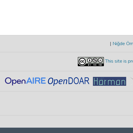
|
Niğde Öme
This site is 