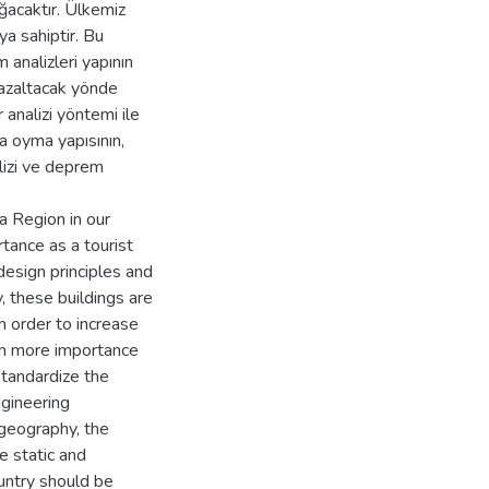
oğacaktır. Ülkemiz
a sahiptir. Bu
analizleri yapının
 azaltacak yönde
 analizi yöntemi ile
a oyma yapısının,
alizi ve deprem
a Region in our
rtance as a tourist
 design principles and
, these buildings are
n order to increase
ain more importance
 standardize the
ngineering
 geography, the
he static and
ountry should be