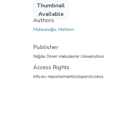
Date
Thumbnail
2023
Available
Authors
Muhsuroğlu, Meltem
Publisher
Niğde Ömer Halisdemir Üniversitesi
Access Rights
info:eu-repo/semantics/openAccess