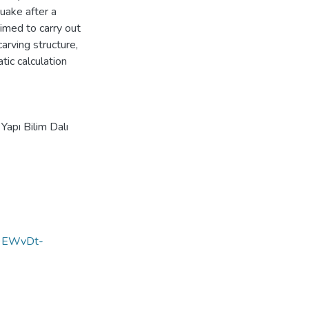
quake after a
aimed to carry out
carving structure,
tic calculation
 Yapı Bilim Dalı
H9EWvDt-