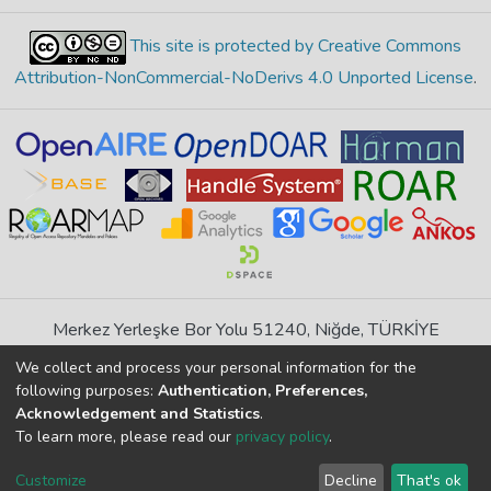
This site is protected by Creative Commons
Attribution-NonCommercial-NoDerivs 4.0 Unported License
.
Merkez Yerleşke Bor Yolu 51240, Niğde, TÜRKİYE
If you find any errors in content please report us
We collect and process your personal information for the
following purposes:
Authentication, Preferences,
Acknowledgement and Statistics
.
DSpace 7.6.1, Powered by
İdeal DSpace
To learn more, please read our
privacy policy
.
DSpace software
copyright © 2002-2026
LYRASIS
Cookie
Privacy
End User
Send
Customize
Decline
That's ok