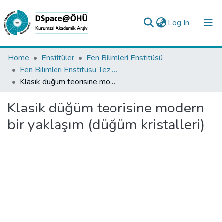
(current)
Log In
Collections
Home
Enstitüler
Fen Bilimleri Enstitüsü
Fen Bilimleri Enstitüsü Tez Koleksiyonu
All of DSpace
Klasik düğüm teorisine modern bir yaklaşım (düğüm kristalleri)
Statistics
Klasik düğüm teorisine modern
Analyze
bir yaklaşım (düğüm kristalleri)
Request/Question