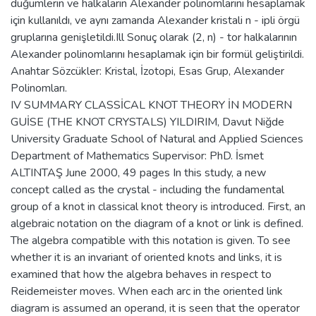
düğümlerin ve halkaların Alexander polinomlarını hesaplamak
için kullanıldı, ve aynı zamanda Alexander kristali n - ipli örgü
gruplarına genişletildi.Ill Sonuç olarak (2, n) - tor halkalarının
Alexander polinomlarını hesaplamak için bir formül geliştirildi.
Anahtar Sözcükler: Kristal, İzotopi, Esas Grup, Alexander
Polinomları.
IV SUMMARY CLASSİCAL KNOT THEORY İN MODERN
GUİSE (THE KNOT CRYSTALS) YILDIRIM, Davut Niğde
University Graduate School of Natural and Applied Sciences
Department of Mathematics Supervisor: PhD. İsmet
ALTINTAŞ June 2000, 49 pages In this study, a new
concept called as the crystal - including the fundamental
group of a knot in classical knot theory is introduced. First, an
algebraic notation on the diagram of a knot or link is defined.
The algebra compatible with this notation is given. To see
whether it is an invariant of oriented knots and links, it is
examined that how the algebra behaves in respect to
Reidemeister moves. When each arc in the oriented link
diagram is assumed an operand, it is seen that the operator