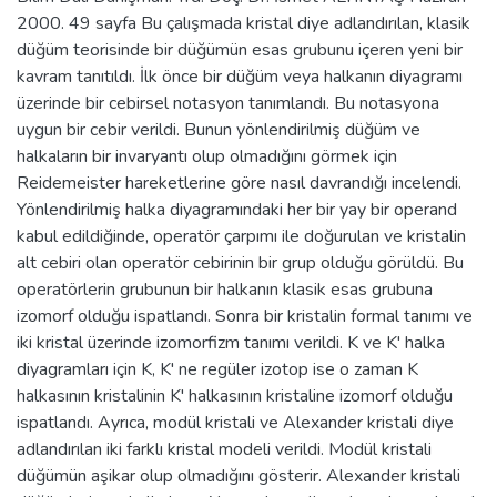
2000. 49 sayfa Bu çalışmada kristal diye adlandırılan, klasik
düğüm teorisinde bir düğümün esas grubunu içeren yeni bir
kavram tanıtıldı. İlk önce bir düğüm veya halkanın diyagramı
üzerinde bir cebirsel notasyon tanımlandı. Bu notasyona
uygun bir cebir verildi. Bunun yönlendirilmiş düğüm ve
halkaların bir invaryantı olup olmadığını görmek için
Reidemeister hareketlerine göre nasıl davrandığı incelendi.
Yönlendirilmiş halka diyagramındaki her bir yay bir operand
kabul edildiğinde, operatör çarpımı ile doğurulan ve kristalin
alt cebiri olan operatör cebirinin bir grup olduğu görüldü. Bu
operatörlerin grubunun bir halkanın klasik esas grubuna
izomorf olduğu ispatlandı. Sonra bir kristalin formal tanımı ve
iki kristal üzerinde izomorfizm tanımı verildi. K ve K' halka
diyagramları için K, K' ne regüler izotop ise o zaman K
halkasının kristalinin K' halkasının kristaline izomorf olduğu
ispatlandı. Ayrıca, modül kristali ve Alexander kristali diye
adlandırılan iki farklı kristal modeli verildi. Modül kristali
düğümün aşikar olup olmadığını gösterir. Alexander kristali