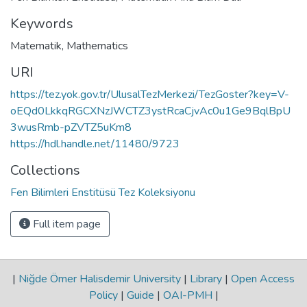
Keywords
Matematik
,
Mathematics
URI
https://tez.yok.gov.tr/UlusalTezMerkezi/TezGoster?key=V-
oEQd0LkkqRGCXNzJWCTZ3ystRcaCjvAc0u1Ge9BqlBpU
3wusRmb-pZVTZ5uKm8
https://hdl.handle.net/11480/9723
Collections
Fen Bilimleri Enstitüsü Tez Koleksiyonu
Full item page
|
Niğde Ömer Halisdemir University
|
Library
|
Open Access
Policy
|
Guide
|
OAI-PMH
|