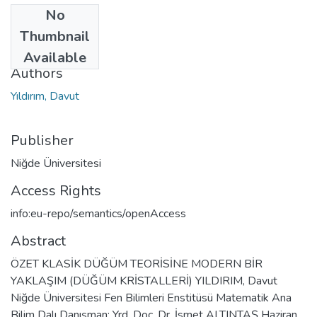
No
Date
Thumbnail
2000
Available
Authors
Yıldırım, Davut
Publisher
Niğde Üniversitesi
Access Rights
info:eu-repo/semantics/openAccess
Abstract
ÖZET KLASİK DÜĞÜM TEORİSİNE MODERN BİR
YAKLAŞIM (DÜĞÜM KRİSTALLERİ) YILDIRIM, Davut
Niğde Üniversitesi Fen Bilimleri Enstitüsü Matematik Ana
Bilim Dalı Danışman: Yrd. Doç. Dr. İsmet ALTINTAŞ Haziran