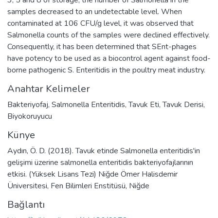
samples decreased to an undetectable level. When
contaminated at 106 CFU/g level, it was observed that
Salmonella counts of the samples were declined effectively.
Consequently, it has been determined that SEnt-phages
have potency to be used as a biocontrol agent against food-
borne pathogenic S. Enteritidis in the poultry meat industry.
Anahtar Kelimeler
Bakteriyofaj
,
Salmonella Enteritidis
,
Tavuk Eti
,
Tavuk Derisi
,
Biyokoruyucu
Künye
Aydın, Ö. D. (2018). Tavuk etinde Salmonella enteritidis'in
gelişimi üzerine salmonella enteritidis bakteriyofajlarının
etkisi. (Yüksek Lisans Tezi) Niğde Ömer Halisdemir
Üniversitesi, Fen Bilimleri Enstitüsü, Niğde
Bağlantı