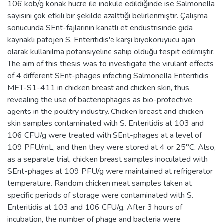
106 kob/g konak hücre ile inoküle edildiğinde ise Salmonella
sayısını çok etkili bir şekilde azalttığı belirlenmiştir. Çalışma
sonucunda SEnt-fajlarının kanatlı et endüstrisinde gıda
kaynaklı patojen S. Enteritidis'e karşı biyokoruyucu ajan
olarak kullanılma potansiyeline sahip olduğu tespit edilmiştir.
The aim of this thesis was to investigate the virulant effects
of 4 different SEnt-phages infecting Salmonella Enteritidis
MET-S1-411 in chicken breast and chicken skin, thus
revealing the use of bacteriophages as bio-protective
agents in the poultry industry. Chicken breast and chicken
skin samples contaminated with S. Enteritidis at 103 and
106 CFU/g were treated with SEnt-phages at a level of
109 PFU/mL, and then they were stored at 4 or 25°C. Also,
as a separate trial, chicken breast samples inoculated with
SEnt-phages at 109 PFU/g were maintained at refrigerator
temperature. Random chicken meat samples taken at
specific periods of storage were contaminated with S.
Enteritidis at 103 and 106 CFU/g. After 3 hours of
incubation, the number of phage and bacteria were