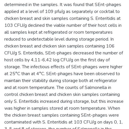
determined in the samples. It was found that SEnt-phages
applied at a level of 109 pfu/g as separately or cocktail to
chicken breast and skin samples containing S. Enteritidis at
103 CFU/g declined the viable number of their host cells in
all samples kept at refrigerated or room temperatures
reduced to undetectable level during storage period. In
chicken breast and chicken skin samples containing 106
CFU/g S. Enteritidis, SEnt-phages decreased the number of
host cells by 4,11-6,42 log CFU/g on the first day of
storage. The infectious effects of SEnt-phages were higher
at 25°C than at 4°C. SEnt-phages have been observed to
maintain their stability during storage both at refrigerator
and at room temperature. The counts of Salmonella in
control chicken breast and chicken skin samples containing
only S. Enteritidis increased during storage, but this increase
was higher in samples stored at room temperature. When
the chicken breast samples containing SEnt-phages were
contaminated with S. Enteritidis at 103 CFU/g on days 0, 1,
3, 5 and 8 of storage, the number of Salmonella in the