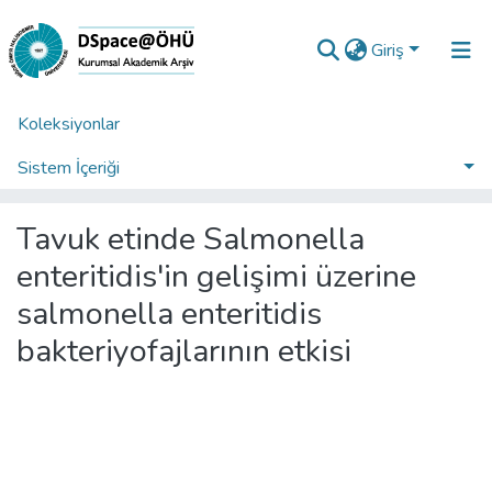
Giriş
Koleksiyonlar
Ana Sayfa
Enstitüler
Fen Bilimleri Enstitüsü
Fen Bilimleri Enstitüsü Tez Koleksiyonu
Sistem İçeriği
Tavuk etinde Salmonella enteritidis'in gelişimi üzerine salmonella enteritidis bakteriyofajlarının etkisi
İstatistikler
Tavuk etinde Salmonella
Analiz
enteritidis'in gelişimi üzerine
Talep/Soru
salmonella enteritidis
bakteriyofajlarının etkisi