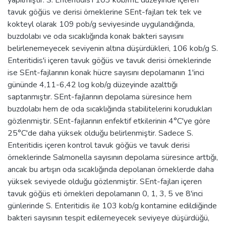
tavuk göğüs ve derisi örneklerine SEnt-fajları tek tek ve
kokteyl olarak 109 pob/g seviyesinde uygulandığında,
buzdolabı ve oda sıcaklığında konak bakteri sayısını
belirlenemeyecek seviyenin altına düşürdükleri, 106 kob/g S.
Enteritidis'i içeren tavuk göğüs ve tavuk derisi örneklerinde
ise SEnt-fajlarının konak hücre sayısını depolamanın 1'inci
gününde 4,11-6,42 log kob/g düzeyinde azalttığı
saptanmıştır. SEnt-fajlarının depolama süresince hem
buzdolabı hem de oda sıcaklığında stabilitelerini korudukları
gözlenmiştir. SEnt-fajlarının enfektif etkilerinin 4°C'ye göre
25°C'de daha yüksek olduğu belirlenmiştir. Sadece S.
Enteritidis içeren kontrol tavuk göğüs ve tavuk derisi
örneklerinde Salmonella sayısının depolama süresince arttığı,
ancak bu artışın oda sıcaklığında depolanan örneklerde daha
yüksek seviyede olduğu gözlenmiştir. SEnt-fajları içeren
tavuk göğüs eti örnekleri depolamanın 0, 1, 3, 5 ve 8'inci
günlerinde S. Enteritidis ile 103 kob/g kontamine edildiğinde
bakteri sayısının tespit edilemeyecek seviyeye düşürdüğü,