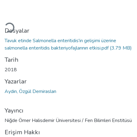
Yükleniyor...
Dosyalar
Tavuk etinde Salmonella enteritidis'in gelişimi üzerine
salmonella enteritidis bakteriyofajlarının etkisi.pdf
(3.79 MB)
Tarih
2018
Yazarlar
Aydın, Özgül Demiraslan
Yayıncı
Niğde Ömer Halisdemir Üniversitesi / Fen Bilimleri Enstitüsü
Erişim Hakkı