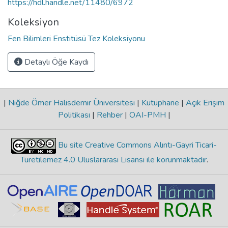
https://hdl.handle.net/11480/6972
Koleksiyon
Fen Bilimleri Enstitüsü Tez Koleksiyonu
Detaylı Öğe Kaydı
|
Niğde Ömer Halisdemir Üniversitesi
|
Kütüphane
|
Açık Erişim
Politikası
|
Rehber
|
OAI-PMH
|
Bu site Creative Commons Alıntı-Gayri Ticari-
Türetilemez 4.0 Uluslararası Lisansı ile korunmaktadır
.