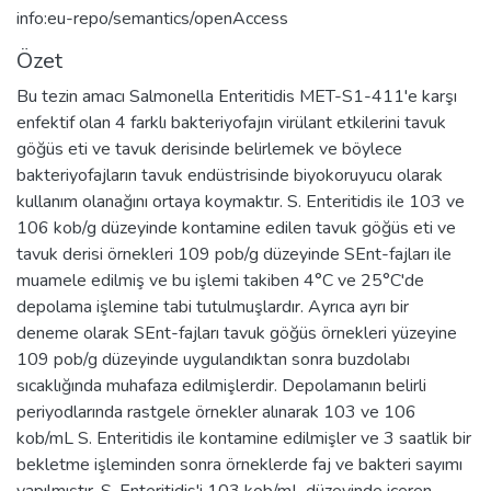
info:eu-repo/semantics/openAccess
Özet
Bu tezin amacı Salmonella Enteritidis MET-S1-411'e karşı
enfektif olan 4 farklı bakteriyofajın virülant etkilerini tavuk
göğüs eti ve tavuk derisinde belirlemek ve böylece
bakteriyofajların tavuk endüstrisinde biyokoruyucu olarak
kullanım olanağını ortaya koymaktır. S. Enteritidis ile 103 ve
106 kob/g düzeyinde kontamine edilen tavuk göğüs eti ve
tavuk derisi örnekleri 109 pob/g düzeyinde SEnt-fajları ile
muamele edilmiş ve bu işlemi takiben 4°C ve 25°C'de
depolama işlemine tabi tutulmuşlardır. Ayrıca ayrı bir
deneme olarak SEnt-fajları tavuk göğüs örnekleri yüzeyine
109 pob/g düzeyinde uygulandıktan sonra buzdolabı
sıcaklığında muhafaza edilmişlerdir. Depolamanın belirli
periyodlarında rastgele örnekler alınarak 103 ve 106
kob/mL S. Enteritidis ile kontamine edilmişler ve 3 saatlik bir
bekletme işleminden sonra örneklerde faj ve bakteri sayımı
yapılmıştır. S. Enteritidis'i 103 kob/mL düzeyinde içeren