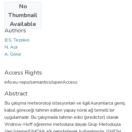
No
Date
Thumbnail
1998
Available
Authors
B.S. Tezekici
N. Acır
A. Görür
Access Rights
info:eu-repo/semantics/openAccess
Abstract
Bu çalışma meteoroloji istasyonları ve ilgili kurumlarca geniş
kabul göreceği tahmin edilen yapay nöral ağ temelli bir
uygulamadır. Bu çalışmada tahmin edici (predictor) olarak
Widrow-Hoff öğrenme metoduna dayalı Grup Metoduyla
Veri İşleme(GMDH) ağı geliştirilerek kullanılmıştır. GMDH