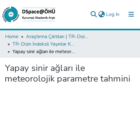
(current)
Log In
Collections
Home
Araştırma Çıktıları | TR-Dizin | WoS | Scopus | PubMed
TR-Dizin İndeksli Yayınlar Koleksiyonu
All of DSpace
Yapay sinir ağları ile meteorolojik parametre tahmini
Statistics
Yapay sinir ağları ile
Analyze
meteorolojik parametre tahmini
Request/Question