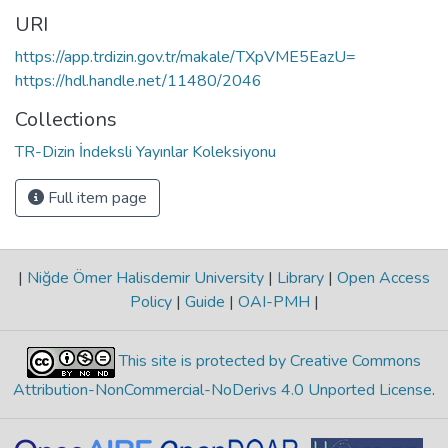
URI
https://app.trdizin.gov.tr/makale/TXpVME5EazU=
https://hdl.handle.net/11480/2046
Collections
TR-Dizin İndeksli Yayınlar Koleksiyonu
Full item page
|
Niğde Ömer Halisdemir University
|
Library
|
Open Access
Policy
|
Guide
|
OAI-PMH
|
This site is protected by Creative Commons
Attribution-NonCommercial-NoDerivs 4.0 Unported License
.