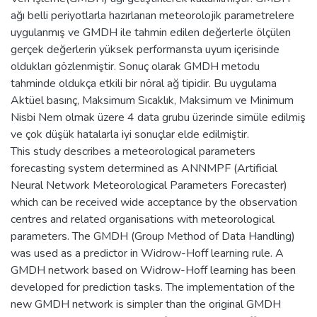
ağı belli periyotlarla hazırlanan meteorolojik parametrelere
uygulanmış ve GMDH ile tahmin edilen değerlerle ölçülen
gerçek değerlerin yüksek performansta uyum içerisinde
oldukları gözlenmiştir. Sonuç olarak GMDH metodu
tahminde oldukça etkili bir nöral ağ tipidir. Bu uygulama
Aktüel basınç, Maksimum Sıcaklık, Maksimum ve Minimum
Nisbi Nem olmak üzere 4 data grubu üzerinde simüle edilmiş
ve çok düşük hatalarla iyi sonuçlar elde edilmiştir.
This study describes a meteorological parameters
forecasting system determined as ANNMPF (Artificial
Neural Network Meteorological Parameters Forecaster)
which can be received wide acceptance by the observation
centres and related organisations with meteorological
parameters. The GMDH (Group Method of Data Handling)
was used as a predictor in Widrow-Hoff learning rule. A
GMDH network based on Widrow-Hoff learning has been
developed for prediction tasks. The implementation of the
new GMDH network is simpler than the original GMDH