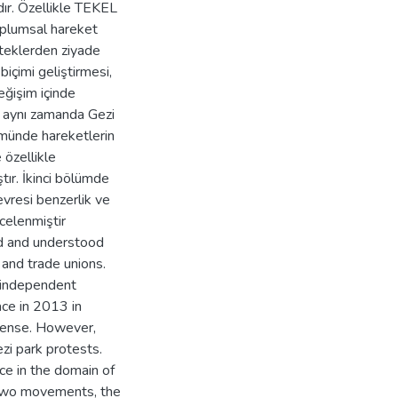
dır. Özellikle TEKEL
toplumsal hareket
esteklerden ziyade
biçimi geliştirmesi,
eğişim içinde
i, aynı zamanda Gezi
lümünde hareketlerin
özellikle
ştır. İkinci bölümde
evresi benzerlik ve
ncelenmiştir
ed and understood
 and trade unions.
s independent
ace in 2013 in
 sense. However,
zi park protests.
ce in the domain of
 two movements, the