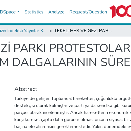
f DSpace
Statistics
Analyze
Request/Question
TR-Dizin İndeksli Yayınlar Koleksiyonu
TEKEL-HES VE GEZİ PARKI PROTESTOLARI EKSENİNDE TÜRKİYE’DE EYLEM DALGALARININ SÜREKLİLİĞİ VE DEĞİŞİMİ
Zİ PARKI PROTESTOLAR
M DALGALARININ SÜREK
Abstract
Türkiye'de gelişen toplumsal hareketler, çoğunlukla örgüt
destekçisi olarak kalmışlar ve parti ya da sendika gibi kuru
parçası olarak incelenmiştir. Ancak hareketlerin ekonomik 
karşı küresel çapta daha görünür olması onların siyasal bir 
başına ele alınmasını gerektirmektedir. Yakın dönemdeki e