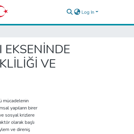
Log In
I EKSENİNDE
LİLİĞİ VE
lü mücadelenin
msal yapıların birer
ve sosyal krizlere
aktör olarak başlı
ylem ve direniş