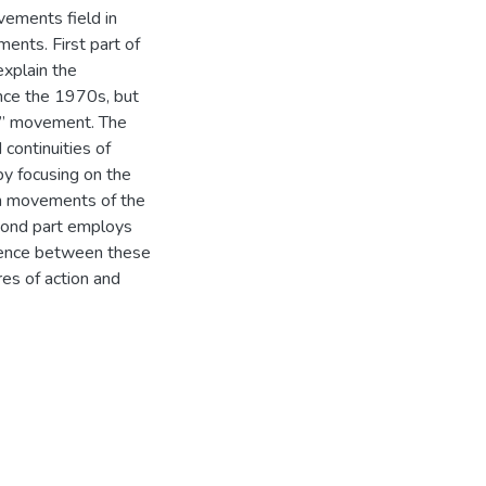
vements field in
ments. First part of
explain the
ince the 1970s, but
on” movement. The
 continuities of
by focusing on the
ion movements of the
econd part employs
ference between these
res of action and