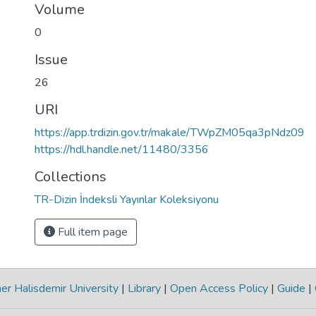
Volume
0
Issue
26
URI
https://app.trdizin.gov.tr/makale/TWpZM05qa3pNdz09
https://hdl.handle.net/11480/3356
Collections
TR-Dizin İndeksli Yayınlar Koleksiyonu
Full item page
r Halisdemir University
|
Library
|
Open Access Policy
|
Guide
|