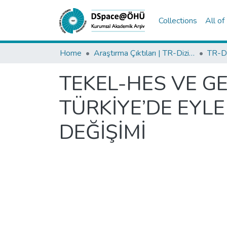
Collections
All o
Home
Araştırma Çıktıları | TR-Dizin | WoS | Scopus | PubMed
TEKEL-HES VE GE
TÜRKİYE’DE EYLE
DEĞİŞİMİ