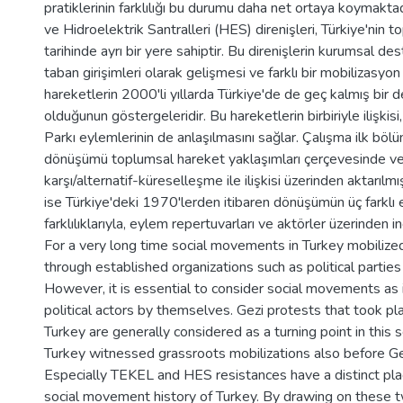
pratiklerinin farklılığı bu durumu daha net ortaya koymakta
ve Hidroelektrik Santralleri (HES) direnişleri, Türkiye'nin 
tarihinde ayrı bir yere sahiptir. Bu direnişlerin kurumsal d
taban girişimleri olarak gelişmesi ve farklı bir mobilizasyon 
hareketlerin 2000'li yıllarda Türkiye'de de geç kalmış bir d
olduğunun göstergeleridir. Bu hareketlerin birbiriyle ilişkis
Parkı eylemlerinin de anlaşılmasını sağlar. Çalışma ilk bö
dönüşümü toplumsal hareket yaklaşımları çerçevesinde ve 
karşı/alternatif-küreselleşme ile ilişkisi üzerinden aktarılmı
ise Türkiye'deki 1970'lerden itibaren dönüşümün üç farklı 
farklılıklarıyla, eylem repertuvarları ve aktörler üzerinden i
For a very long time social movements in Turkey mobiliz
through established organizations such as political parties
However, it is essential to consider social movements a
political actors by themselves. Gezi protests that took pl
Turkey are generally considered as a turning point in this
Turkey witnessed grassroots mobilizations also before Ge
Especially TEKEL and HES resistances have a distinct pla
social movement history of Turkey. By drawing on these