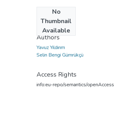
No
Date
Thumbnail
2017
Available
Authors
Yavuz Yıldırım
Selin Bengi Gümrükçü
Access Rights
info:eu-repo/semantics/openAccess