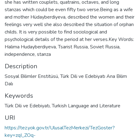
she has written couplets, quatrains, octaves, and long
stanzas which could be even fifty two verse.Being as a wife
and mother Hüdayberdiyeva, described the women and their
feelings very well she also described the situation of orphan
childs. It is very possible to find sociological and
psychological details of the period at her verses.Key Words:
Halima Hudayberdiyeva, Tsarist Russia, Soviet Russia,
independence, stanza
Description
Sosyal Bilimler Enstitüsü, Türk Dili ve Edebiyatı Ana Bilim
Dalı
Keywords
Türk Dili ve Edebiyatı
,
Turkish Language and Literature
URI
https://tez.yok.gov.tr/UlusalTezMerkezi/TezGoster?
key=zqI_ZOq-