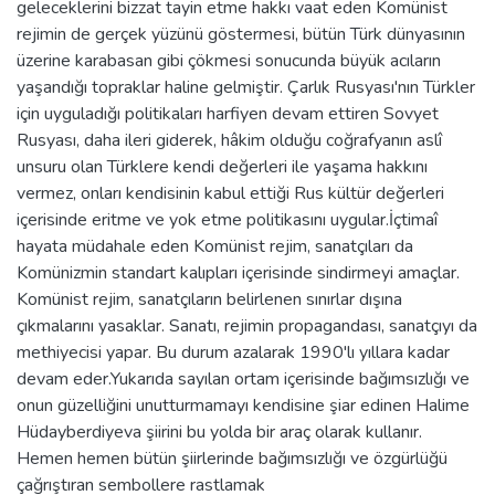
geleceklerini bizzat tayin etme hakkı vaat eden Komünist
rejimin de gerçek yüzünü göstermesi, bütün Türk dünyasının
üzerine karabasan gibi çökmesi sonucunda büyük acıların
yaşandığı topraklar haline gelmiştir. Çarlık Rusyası'nın Türkler
için uyguladığı politikaları harfiyen devam ettiren Sovyet
Rusyası, daha ileri giderek, hâkim olduğu coğrafyanın aslî
unsuru olan Türklere kendi değerleri ile yaşama hakkını
vermez, onları kendisinin kabul ettiği Rus kültür değerleri
içerisinde eritme ve yok etme politikasını uygular.İçtimaî
hayata müdahale eden Komünist rejim, sanatçıları da
Komünizmin standart kalıpları içerisinde sindirmeyi amaçlar.
Komünist rejim, sanatçıların belirlenen sınırlar dışına
çıkmalarını yasaklar. Sanatı, rejimin propagandası, sanatçıyı da
methiyecisi yapar. Bu durum azalarak 1990'lı yıllara kadar
devam eder.Yukarıda sayılan ortam içerisinde bağımsızlığı ve
onun güzelliğini unutturmamayı kendisine şiar edinen Halime
Hüdayberdiyeva şiirini bu yolda bir araç olarak kullanır.
Hemen hemen bütün şiirlerinde bağımsızlığı ve özgürlüğü
çağrıştıran sembollere rastlamak