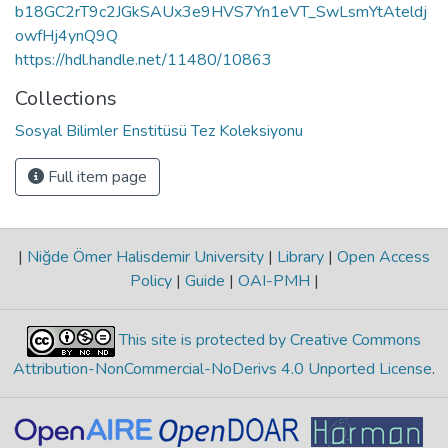
b18GC2rT9c2JGkSAUx3e9HVS7Yn1eVT_SwLsmYtAteldj
owfHj4ynQ9Q
https://hdl.handle.net/11480/10863
Collections
Sosyal Bilimler Enstitüsü Tez Koleksiyonu
Full item page
|
Niğde Ömer Halisdemir University
|
Library
|
Open Access
Policy
|
Guide
|
OAI-PMH
|
This site is protected by Creative Commons
Attribution-NonCommercial-NoDerivs 4.0 Unported License
.