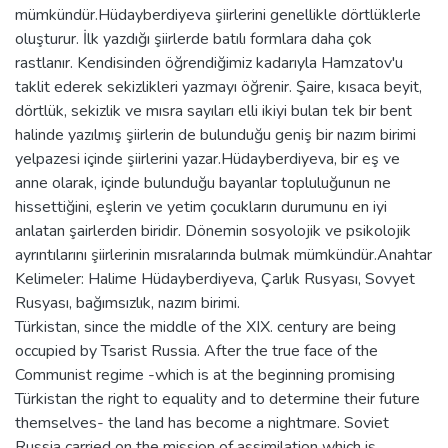
mümkündür.Hüdayberdiyeva şiirlerini genellikle dörtlüklerle
oluşturur. İlk yazdığı şiirlerde batılı formlara daha çok
rastlanır. Kendisinden öğrendiğimiz kadarıyla Hamzatov'u
taklit ederek sekizlikleri yazmayı öğrenir. Şaire, kısaca beyit,
dörtlük, sekizlik ve mısra sayıları elli ikiyi bulan tek bir bent
halinde yazılmış şiirlerin de bulunduğu geniş bir nazım birimi
yelpazesi içinde şiirlerini yazar.Hüdayberdiyeva, bir eş ve
anne olarak, içinde bulunduğu bayanlar topluluğunun ne
hissettiğini, eşlerin ve yetim çocukların durumunu en iyi
anlatan şairlerden biridir. Dönemin sosyolojik ve psikolojik
ayrıntılarını şiirlerinin mısralarında bulmak mümkündür.Anahtar
Kelimeler: Halime Hüdayberdiyeva, Çarlık Rusyası, Sovyet
Rusyası, bağımsızlık, nazım birimi.
Türkistan, since the middle of the XIX. century are being
occupied by Tsarist Russia. After the true face of the
Communist regime -which is at the beginning promising
Türkistan the right to equality and to determine their future
themselves- the land has become a nightmare. Soviet
Russia carried on the mission of assimilation which is