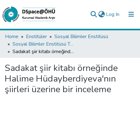
(current)
Log In
Collections
Home
Enstitüler
Sosyal Bilimler Enstitüsü
Sosyal Bilimler Enstitüsü Tez Koleksiyonu
All of DSpace
Sadakat şiir kitabı örneğinde Halime Hüdayberdiyeva'nın şiirleri üzerine bir inceleme
Statistics
Sadakat şiir kitabı örneğinde
Analyze
Halime Hüdayberdiyeva'nın
Request/Question
şiirleri üzerine bir inceleme