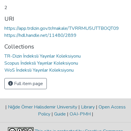
2
URI
https://app.trdizin.gov.tr/makale/TVRRMU5UTTBOQT09
https://hdl.handle.net/11480/2899
Collections
TR-Dizin İndeksli Yayınlar Koleksiyonu
Scopus İndeksli Yayınlar Koleksiyonu
WoS İndeksli Yayınlar Koleksiyonu
Full item page
|
Niğde Ömer Halisdemir University
|
Library
|
Open Access
Policy
|
Guide
|
OAI-PMH
|