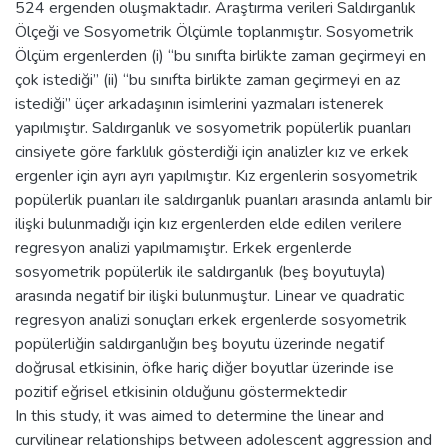
524 ergenden oluşmaktadır. Araştırma verileri Saldırganlık
Ölçeği ve Sosyometrik Ölçümle toplanmıştır. Sosyometrik
Ölçüm ergenlerden (i) “bu sınıfta birlikte zaman geçirmeyi en
çok istediği” (ii) “bu sınıfta birlikte zaman geçirmeyi en az
istediği” üçer arkadaşının isimlerini yazmaları istenerek
yapılmıştır. Saldırganlık ve sosyometrik popülerlik puanları
cinsiyete göre farklılık gösterdiği için analizler kız ve erkek
ergenler için ayrı ayrı yapılmıştır. Kız ergenlerin sosyometrik
popülerlik puanları ile saldırganlık puanları arasında anlamlı bir
ilişki bulunmadığı için kız ergenlerden elde edilen verilere
regresyon analizi yapılmamıştır. Erkek ergenlerde
sosyometrik popülerlik ile saldırganlık (beş boyutuyla)
arasında negatif bir ilişki bulunmuştur. Linear ve quadratic
regresyon analizi sonuçları erkek ergenlerde sosyometrik
popülerliğin saldırganlığın beş boyutu üzerinde negatif
doğrusal etkisinin, öfke hariç diğer boyutlar üzerinde ise
pozitif eğrisel etkisinin olduğunu göstermektedir
In this study, it was aimed to determine the linear and
curvilinear relationships between adolescent aggression and