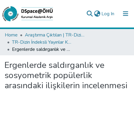
(current)
Log In
Collections
Home
Araştırma Çıktıları | TR-Dizin | WoS | Scopus | PubMed
TR-Dizin İndeksli Yayınlar Koleksiyonu
All of DSpace
Ergenlerde saldırganlık ve sosyometrik popülerlik arasındaki ilişkilerin incelenmesi
Statistics
Ergenlerde saldırganlık ve
Analyze
sosyometrik popülerlik
Request/Question
arasındaki ilişkilerin incelenmesi