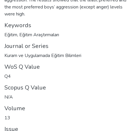
the most preferred boys’ aggression (except anger) levels
were high.
Keywords
Eğitim
,
Eğitim Araştırmaları
Journal or Series
Kuram ve Uygulamada Eğitim Bilimleri
WoS Q Value
Q4
Scopus Q Value
N/A
Volume
13
Issue