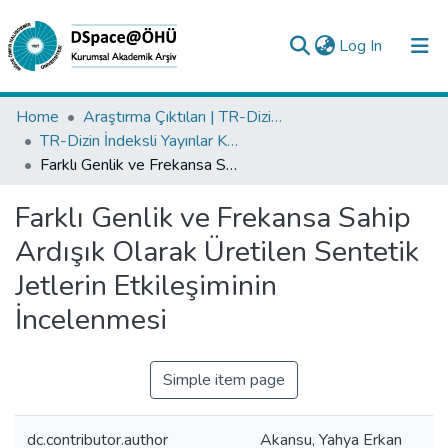
(current)
Log In
Collections
Home
Araştırma Çıktıları | TR-Dizin | WoS | Scopus | PubMed
TR-Dizin İndeksli Yayınlar Koleksiyonu
All of DSpace
Farklı Genlik ve Frekansa Sahip Ardışık Olarak Üretilen Sentetik Jetlerin Etkileşiminin İncelenmesi
Statistics
Farklı Genlik ve Frekansa Sahip
Analyze
Ardışık Olarak Üretilen Sentetik
Request/Question
Jetlerin Etkileşiminin
İncelenmesi
Simple item page
dc.contributor.author
Akansu, Yahya Erkan