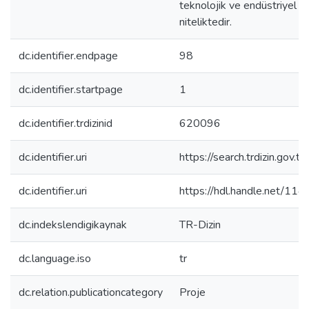
teknolojik ve endüstriyel a
niteliktedir.
dc.identifier.endpage
98
dc.identifier.startpage
1
dc.identifier.trdizinid
620096
dc.identifier.uri
https://search.trdizin.gov.
dc.identifier.uri
https://hdl.handle.net/1
dc.indekslendigikaynak
TR-Dizin
dc.language.iso
tr
dc.relation.publicationcategory
Proje