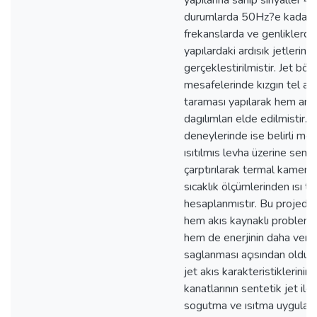
yapılarına sahip sinyaller 
durumlarda 50Hz?e kadar) a
frekanslarda ve genliklerde 
yapılardaki ardısık jetlerin 
gerçeklestirilmistir. Jet böl
mesafelerinde kızgın tel an
taraması yapılarak hem anlı
dagılımları elde edilmistir. Is
deneylerinde ise belirli mes
ısıtılmıs levha üzerine sente
çarptırılarak termal kamera 
sıcaklık ölçümlerinden ısı tr
hesaplanmıstır. Bu projede
hem akıs kaynaklı probleml
hem de enerjinin daha veriml
saglanması açısından oldukç
jet akıs karakteristiklerinin 
kanatlarının sentetik jet ile
sogutma ve ısıtma uygulama