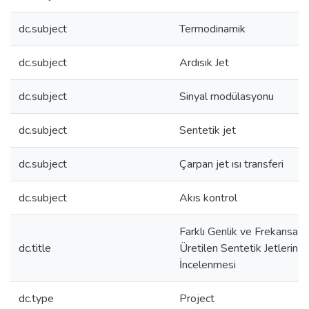
dc.subject
Termodinamik
dc.subject
Ardısık Jet
dc.subject
Sinyal modülasyonu
dc.subject
Sentetik jet
dc.subject
Çarpan jet ısı transferi
dc.subject
Akıs kontrol
Farklı Genlik ve Frekansa S
dc.title
Üretilen Sentetik Jetlerin E
İncelenmesi
dc.type
Project