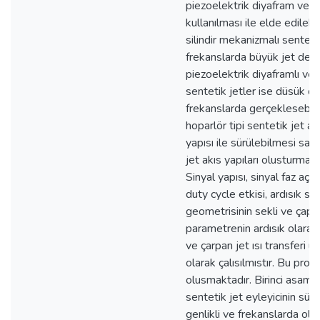
piezoelektrik diyafram ve 
kullanılması ile elde edileb
silindir mekanizmalı senteti
frekanslarda büyük jet debi
piezoelektrik diyaframlı vey
sentetik jetler ise düsük d
frekanslarda gerçeklesebil
hoparlör tipi sentetik jet ak
yapısı ile sürülebilmesi saye
jet akıs yapıları olusturmak 
Sinyal yapısı, sinyal faz açısı
duty cycle etkisi, ardısık sin
geometrisinin sekli ve çapı g
parametrenin ardısık olarak 
ve çarpan jet ısı transferi ü
olarak çalısılmıstır. Bu pro
olusmaktadır. Birinci asamad
sentetik jet eyleyicinin sür
genlikli ve frekanslarda ol