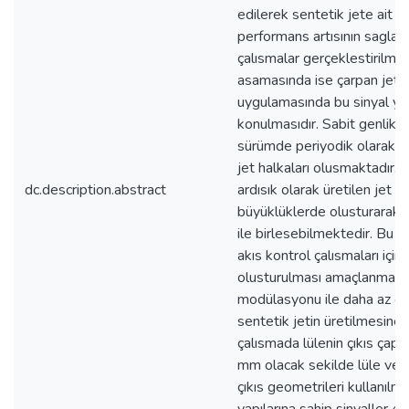
edilerek sentetik jete ait ak
performans artısının saglan
çalısmalar gerçeklestirilmisti
asamasında ise çarpan jet ıs
uygulamasında bu sinyal yap
konulmasıdır. Sabit genlikli 
sürümde periyodik olarak ay
jet halkaları olusmaktadır.
dc.description.abstract
ardısık olarak üretilen jet hal
büyüklüklerde olusturarak be
ile birlesebilmektedir. Bu sa
akıs kontrol çalısmaları için
olusturulması amaçlanmakta
modülasyonu ile daha az gü
sentetik jetin üretilmesine ç
çalısmada lülenin çıkıs çap
mm olacak sekilde lüle ve ori
çıkıs geometrileri kullanılmıs