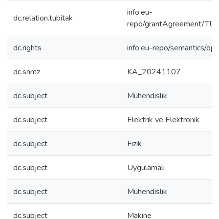
info:eu-
dc.relation.tubitak
repo/grantAgreement/T
dc.rights
info:eu-repo/semantics/op
dc.snmz
KA_20241107
dc.subject
Mühendislik
dc.subject
Elektrik ve Elektronik
dc.subject
Fizik
dc.subject
Uygulamalı
dc.subject
Mühendislik
dc.subject
Makine