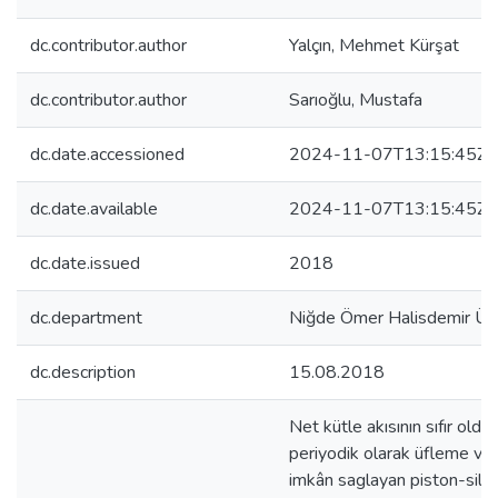
dc.contributor.author
Yalçın, Mehmet Kürşat
dc.contributor.author
Sarıoğlu, Mustafa
dc.date.accessioned
2024-11-07T13:15:45Z
dc.date.available
2024-11-07T13:15:45Z
dc.date.issued
2018
dc.department
Niğde Ömer Halisdemir Üni
dc.description
15.08.2018
Net kütle akısının sıfır oldu
periyodik olarak üfleme v
imkân saglayan piston-silin