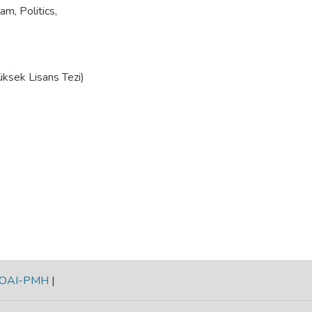
lam
,
Politics
,
üksek Lisans Tezi)
OAI-PMH
|