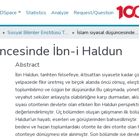
f DSpace
Statistics
Analyze
Request/Question
Sosyal Bilimler Enstitüsü Tez Koleksiyonu
İslam siyasal düşüncesinde İbn-i Haldun
üncesinde İbn-i Haldun
Abstract
İbn Haldun, tarihten felsefeye, iktisattan siyasete kadar ço
yelpazede fikir üretmiş ve birçok alanda öncü olmuş, eleştir
toplumbilimci ve özgün bir düşünürdür.Bu çalışmada, yöneti
veyahut seküler anlayışta olabilirliğine karşı durmadan, akl
siyasi otoritenin devlete olan etkileri İbn Haldun perspekt
değerlendirilmiştir. Üç bölümden oluşan çalışmanın ilk bö
Haldun'un hayatı, eserleri ve görüşlerinden bahsedilmiştir.
bedevi ve hazari toplumlardaki otorite ile dini otorite olan h
otoriteye dönüşmesi ele alınmıştır. Son bölümde ise devletl