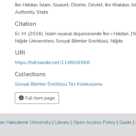
İbn Haldun
,
İslam
,
Siyaset
,
Otorite
,
Devlet
,
Ibn Khaldun
,
Is
Authority
,
State
Citation
Er, M. (2016). İslam siyasal düşüncesinde İbn-i Haldun. (Y
Niğde Üniversitesi, Sosyal Bilimler Enstitüsü, Niğde
URI
https://hdl.handle.net/11480/6968
Collections
Sosyal Bilimler Enstitüsü Tez Koleksiyonu
Full item page
r Halisdemir University
|
Library
|
Open Access Policy
|
Guide
|