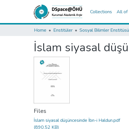
Collections
All o
Home
Enstitüler
Sosyal Bilimler Enstitüsü
İslam siyasal düş
Files
İslam siyasal düşüncesinde İbn-i Haldun.pdf
(890.52 KB)