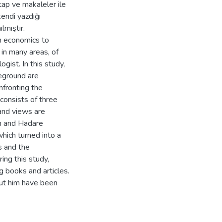
itap ve makaleler ile
kendi yazdığı
lmıştır.
m economics to
 in many areas, of
ogist. In this study,
oreground are
nfronting the
consists of three
s and views are
in and Hadare
hich turned into a
es and the
ng this study,
 books and articles.
ut him have been