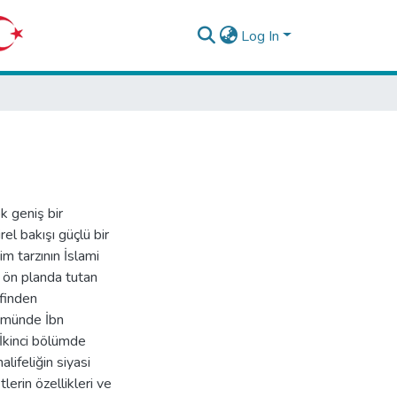
Log In
k geniş bir
el bakışı güçlü bir
m tarzının İslami
ı ön planda tutan
ifinden
lümünde İbn
 İkinci bölümde
alifeliğin siyasi
erin özellikleri ve