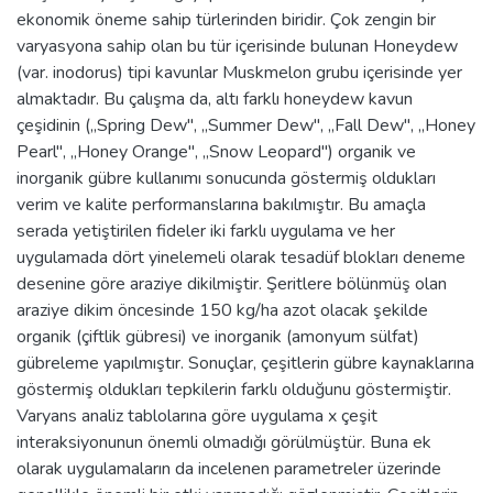
ekonomik öneme sahip türlerinden biridir. Çok zengin bir
varyasyona sahip olan bu tür içerisinde bulunan Honeydew
(var. inodorus) tipi kavunlar Muskmelon grubu içerisinde yer
almaktadır. Bu çalışma da, altı farklı honeydew kavun
çeşidinin (,,Spring Dew", ,,Summer Dew", ,,Fall Dew", ,,Honey
Pearl", ,,Honey Orange", ,,Snow Leopard") organik ve
inorganik gübre kullanımı sonucunda göstermiş oldukları
verim ve kalite performanslarına bakılmıştır. Bu amaçla
serada yetiştirilen fideler iki farklı uygulama ve her
uygulamada dört yinelemeli olarak tesadüf blokları deneme
desenine göre araziye dikilmiştir. Şeritlere bölünmüş olan
araziye dikim öncesinde 150 kg/ha azot olacak şekilde
organik (çiftlik gübresi) ve inorganik (amonyum sülfat)
gübreleme yapılmıştır. Sonuçlar, çeşitlerin gübre kaynaklarına
göstermiş oldukları tepkilerin farklı olduğunu göstermiştir.
Varyans analiz tablolarına göre uygulama x çeşit
interaksiyonunun önemli olmadığı görülmüştür. Buna ek
olarak uygulamaların da incelenen parametreler üzerinde