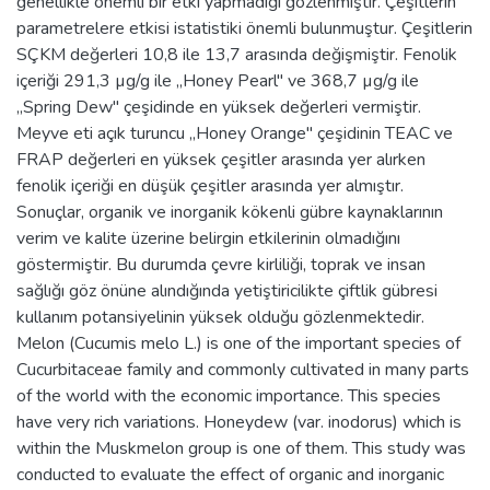
genellikle önemli bir etki yapmadığı gözlenmiştir. Çeşitlerin
parametrelere etkisi istatistiki önemli bulunmuştur. Çeşitlerin
SÇKM değerleri 10,8 ile 13,7 arasında değişmiştir. Fenolik
içeriği 291,3 µg/g ile ,,Honey Pearl" ve 368,7 µg/g ile
,,Spring Dew" çeşidinde en yüksek değerleri vermiştir.
Meyve eti açık turuncu ,,Honey Orange" çeşidinin TEAC ve
FRAP değerleri en yüksek çeşitler arasında yer alırken
fenolik içeriği en düşük çeşitler arasında yer almıştır.
Sonuçlar, organik ve inorganik kökenli gübre kaynaklarının
verim ve kalite üzerine belirgin etkilerinin olmadığını
göstermiştir. Bu durumda çevre kirliliği, toprak ve insan
sağlığı göz önüne alındığında yetiştiricilikte çiftlik gübresi
kullanım potansiyelinin yüksek olduğu gözlenmektedir.
Melon (Cucumis melo L.) is one of the important species of
Cucurbitaceae family and commonly cultivated in many parts
of the world with the economic importance. This species
have very rich variations. Honeydew (var. inodorus) which is
within the Muskmelon group is one of them. This study was
conducted to evaluate the effect of organic and inorganic