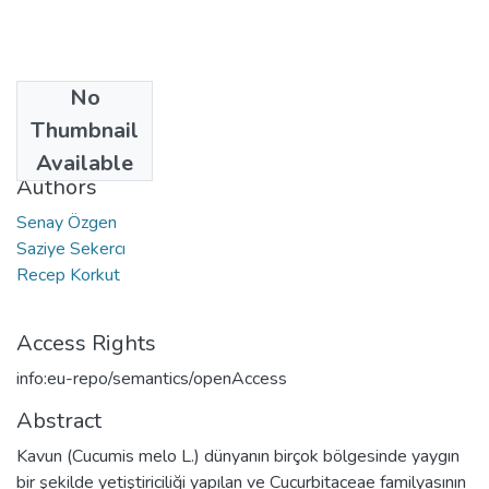
No
Date
Thumbnail
2014
Available
Authors
Senay Özgen
Saziye Sekercı
Recep Korkut
Access Rights
info:eu-repo/semantics/openAccess
Abstract
Kavun (Cucumis melo L.) dünyanın birçok bölgesinde yaygın
bir şekilde yetiştiriciliği yapılan ve Cucurbitaceae familyasının