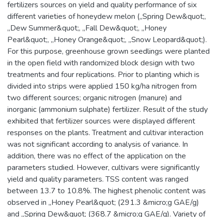
fertilizers sources on yield and quality performance of six
different varieties of honeydew melon (,,Spring Dew&quot;,
,,Dew Summer&quot;, ,,Fall Dew&quot;, ,,Honey
Pearl&quot;, ,,Honey Orange&quot;, ,,Snow Leopard&quot;).
For this purpose, greenhouse grown seedlings were planted
in the open field with randomized block design with two
treatments and four replications. Prior to planting which is
divided into strips were applied 150 kg/ha nitrogen from
two different sources; organic nitrogen (manure) and
inorganic (ammonium sulphate) fertilizer. Result of the study
exhibited that fertilizer sources were displayed different
responses on the plants. Treatment and cultivar interaction
was not significant according to analysis of variance. In
addition, there was no effect of the application on the
parameters studied. However, cultivars were significantly
yield and quality parameters. TSS content was ranged
between 13.7 to 10.8%. The highest phenolic content was
observed in ,,Honey Pearl&quot; (291.3 &micro;g GAE/g)
and ,,Spring Dew&quot; (368.7 &micro;g GAE/g). Variety of