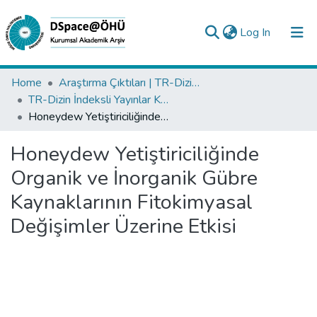
(current)
Log In
Collections
Home
Araştırma Çıktıları | TR-Dizin | WoS | Scopus | PubMed
TR-Dizin İndeksli Yayınlar Koleksiyonu
All of DSpace
Honeydew Yetiştiriciliğinde Organik ve İnorganik Gübre Kaynaklarının Fitokimyasal Değişimler Üzerine Etkisi
Statistics
Honeydew Yetiştiriciliğinde
Analyze
Organik ve İnorganik Gübre
Request/Question
Kaynaklarının Fitokimyasal
Değişimler Üzerine Etkisi