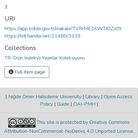
1
URI
https://app.trdizin.gov.tr/makale/TVRrME16WTJOZz09
https://hdl.handle.net/11480/3119
Collections
TR-Dizin İndeksli Yayınlar Koleksiyonu
Full item page
|
Niğde Ömer Halisdemir University
|
Library
|
Open Access
Policy
|
Guide
|
OAI-PMH
|
This site is protected by Creative Commons
Attribution-NonCommercial-NoDerivs 4.0 Unported License
.