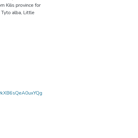
m Kilis province for
Tyto alba, Little
ykXB6sQeA0uxYQg