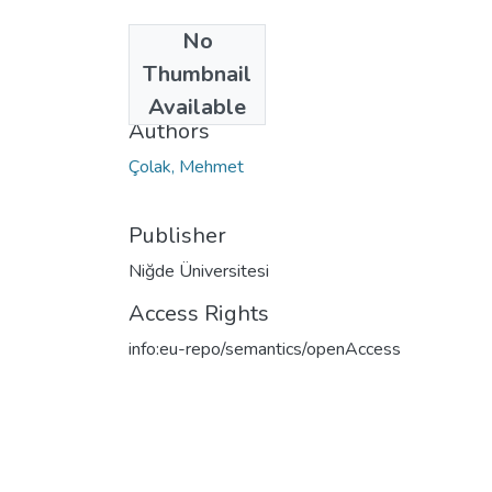
No
Date
Thumbnail
2007
Available
Authors
Çolak, Mehmet
Publisher
Niğde Üniversitesi
Access Rights
info:eu-repo/semantics/openAccess