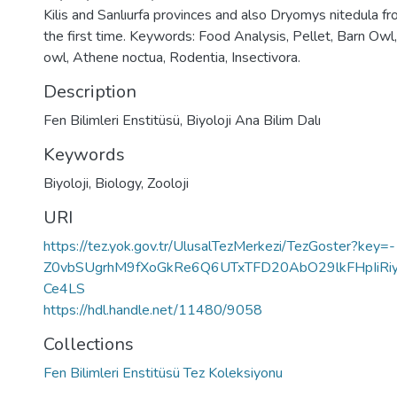
Kilis and Sanlıurfa provinces and also Dryomys nitedula fro
the first time. Keywords: Food Analysis, Pellet, Barn Owl, 
owl, Athene noctua, Rodentia, Insectivora.
Description
Fen Bilimleri Enstitüsü, Biyoloji Ana Bilim Dalı
Keywords
Biyoloji
,
Biology
,
Zooloji
URI
https://tez.yok.gov.tr/UlusalTezMerkezi/TezGoster?key=-
Z0vbSUgrhM9fXoGkRe6Q6UTxTFD20AbO29lkFHpIiRi
Ce4LS
https://hdl.handle.net/11480/9058
Collections
Fen Bilimleri Enstitüsü Tez Koleksiyonu