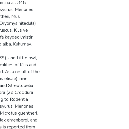
ımına ait 348
asyurus, Meriones
ntheri, Mus
Dryomys nitedula)
uscus, Kilis ve
efa kaydedilmistir.
to alba, Kukumav,
9), and Little owl,
lities of Kilis and
. As a result of the
 elisae), nine
and Streptopelia
ora (28 Crocidura
ng to Rodentia
asyurus, Meriones
, Microtus guentheri,
ax ehrenbergi, and
s is reported from