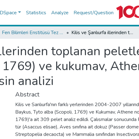
f DSpace
Statistics
Analyze
Request/Question
Fen Bilimleri Enstitüsü Tez Koleksiyonu
Kilis ve Şanlıurfa illerinden toplanan peletlerle peçeli baykuş, Tyto alba (Scopoli, 1769) ve kukumav, Athene noctua (Scopoli, 1769) besin analizi
illerinden toplanan peletl
i, 1769) ve kukumav, Ath
in analizi
Abstract
Kilis ve Sanlıurfa'nın farklı yerlerinden 2004-2007 yılların
Baykus, Tyto alba (Scopoli, 1769) ve Kukumav, Athene no
1769)'a ait 309 pelet analiz edildi. Çalısmalar sonucunda Rep
tür (Asaccus elisae), Aves sınıfına ait dokuz (Passer dome
Streptopelia decaocta) ve Mammalia sınıfından Insectivora