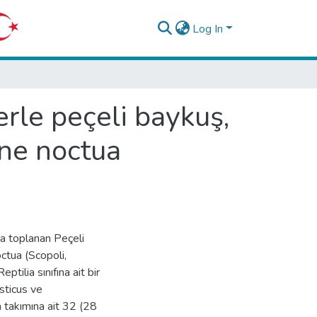
Log In
erle peçeli baykuş,
ene noctua
da toplanan Peçeli
ctua (Scopoli,
tilia sınıfına ait bir
sticus ve
 takımına ait 32 (28