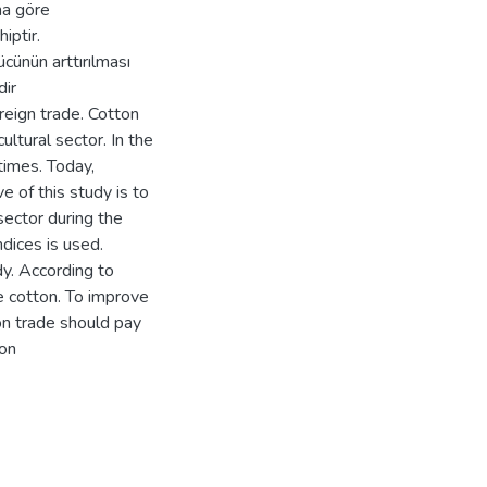
na göre
iptir.
cünün arttırılması
dir
reign trade. Cotton
ltural sector. In the
times. Today,
e of this study is to
ector during the
dices is used.
dy. According to
e cotton. To improve
on trade should pay
ion