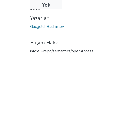
Tarih
Yok
2016
Yazarlar
Güçgeldi Bashimov
Erişim Hakkı
info:eu-repo/semantics/openAccess