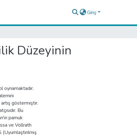
Giriş
lik Düzeyinin
ol oynamaktadır.
alemini
artış göstermiştir.
çısıdır. Bu
n'ın pamuk
ssa ve Vollrath
HS (Uyumlaştırılmış