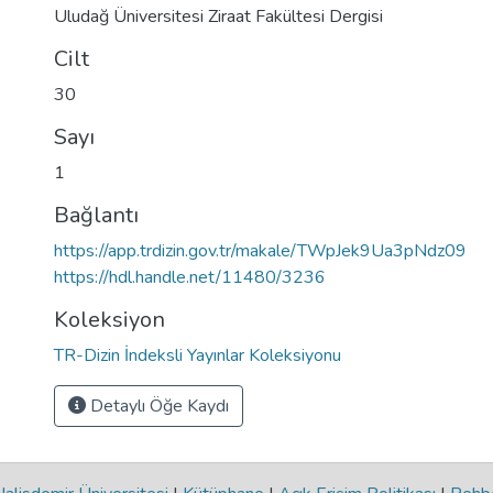
Uludağ Üniversitesi Ziraat Fakültesi Dergisi
Cilt
30
Sayı
1
Bağlantı
https://app.trdizin.gov.tr/makale/TWpJek9Ua3pNdz09
https://hdl.handle.net/11480/3236
Koleksiyon
TR-Dizin İndeksli Yayınlar Koleksiyonu
Detaylı Öğe Kaydı