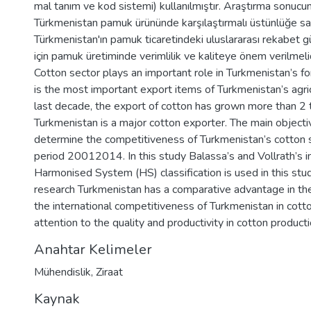
mal tanım ve kod sistemi) kullanılmıştır. Araştırma sonucu
Türkmenistan pamuk ürününde karşılaştırmalı üstünlüğe sah
Türkmenistan'ın pamuk ticaretindeki uluslararası rekabet gü
için pamuk üretiminde verimlilik ve kaliteye önem verilmeli
Cotton sector plays an important role in Turkmenistan’s fo
is the most important export items of Turkmenistan’s agricu
last decade, the export of cotton has grown more than 2 
Turkmenistan is a major cotton exporter. The main objectiv
determine the competitiveness of Turkmenistan’s cotton s
period 20012014. In this study Balassa’s and Vollrath’s in
Harmonised System (HS) classification is used in this stu
research Turkmenistan has a comparative advantage in th
the international competitiveness of Turkmenistan in cott
attention to the quality and productivity in cotton product
Anahtar Kelimeler
Mühendislik
,
Ziraat
Kaynak