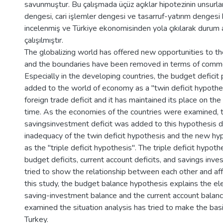
savunmuştur. Bu çalışmada üçüz açıklar hipotezinin unsurla
dengesi, cari işlemler dengesi ve tasarruf-yatırım dengesi
incelenmiş ve Türkiye ekonomisinden yola çıkılarak durum 
çalışılmıştır.
The globalizing world has offered new opportunities to th
and the boundaries have been removed in terms of commer
Especially in the developing countries, the budget defici
added to the world of economy as a "twin deficit hypothe
foreign trade deficit and it has maintained its place on th
time. As the economies of the countries were examined, 
savingsinvestment deficit was added to this hypothesis d
inadequacy of the twin deficit hypothesis and the new 
as the "triple deficit hypothesis". The triple deficit hypot
budget deficits, current account deficits, and savings inve
tried to show the relationship between each other and aff
this study, the budget balance hypothesis explains the ele
saving-investment balance and the current account balanc
examined the situation analysis has tried to make the bas
Turkey.