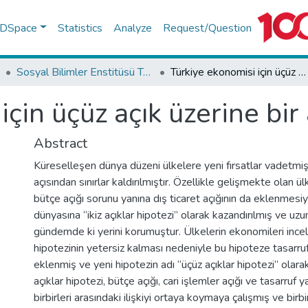
f DSpace
Statistics
Analyze
Request/Question
Sosyal Bilimler Enstitüsü Tez Koleksiyonu
Türkiye ekonomisi için üçüz açık üzerine bir analiz
çin üçüz açık üzerine bir 
Abstract
Küreselleşen dünya düzeni ülkelere yeni fırsatlar vadetmiş ve
açısından sınırlar kaldırılmıştır. Özellikle gelişmekte olan 
bütçe açığı sorunu yanına dış ticaret açığının da eklenmes
dünyasına “ikiz açıklar hipotezi” olarak kazandırılmış ve uzu
gündemde ki yerini korumuştur. Ülkelerin ekonomileri incele
hipotezinin yetersiz kalması nedeniyle bu hipoteze tasarruf
eklenmiş ve yeni hipotezin adı “üçüz açıklar hipotezi” olarak
açıklar hipotezi, bütçe açığı, cari işlemler açığı ve tasarruf y
birbirleri arasındaki ilişkiyi ortaya koymaya çalışmış ve birbir