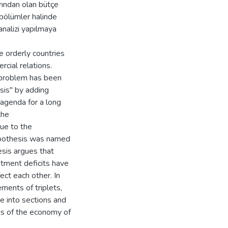
rından olan bütçe
 bölümler halinde
analizi yapılmaya
e orderly countries
cial relations.
t problem has been
sis" by adding
e agenda for a long
the
ue to the
hypothesis was named
hesis argues that
stment deficits have
ect each other. In
ments of triplets,
e into sections and
is of the economy of