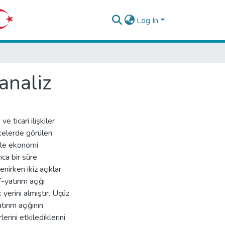
Log In
analiz
 ticari ilişkiler
ülkelerde görülen
iyle ekonomi
nca bir süre
nirken ikiz açıklar
-yatırım açığı
 yerini almıştır. Üçüz
atırım açığının
lerini etkilediklerini