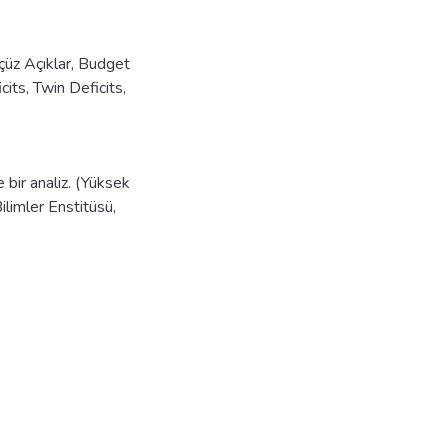
çüz Açıklar
,
Budget
cits
,
Twin Deficits
,
 bir analiz. (Yüksek
limler Enstitüsü,