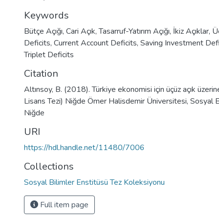
Keywords
Bütçe Açığı
,
Cari Açık
,
Tasarruf-Yatırım Açığı
,
İkiz Açıklar
,
Ü
Deficits
,
Current Account Deficits
,
Saving Investment Defi
Triplet Deficits
Citation
Altınsoy, B. (2018). Türkiye ekonomisi için üçüz açık üzerine
Lisans Tezi) Niğde Ömer Halisdemir Üniversitesi, Sosyal Bi
Niğde
URI
https://hdl.handle.net/11480/7006
Collections
Sosyal Bilimler Enstitüsü Tez Koleksiyonu
Full item page