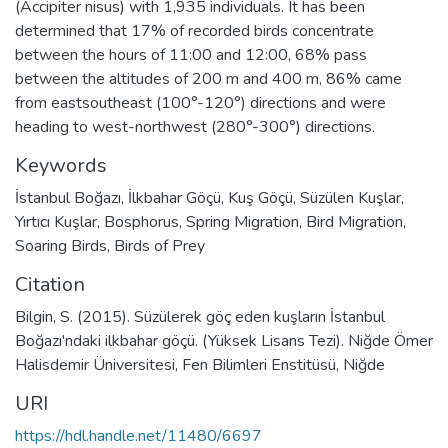
(Accipiter nisus) with 1,935 individuals. It has been
determined that 17% of recorded birds concentrate
between the hours of 11:00 and 12:00, 68% pass
between the altitudes of 200 m and 400 m, 86% came
from eastsoutheast (100°-120°) directions and were
heading to west-northwest (280°-300°) directions.
Keywords
İstanbul Boğazı
,
İlkbahar Göçü
,
Kuş Göçü
,
Süzülen Kuşlar
,
Yırtıcı Kuşlar
,
Bosphorus
,
Spring Migration
,
Bird Migration
,
Soaring Birds
,
Birds of Prey
Citation
Bilgin, S. (2015). Süzülerek göç eden kuşların İstanbul
Boğazı'ndaki ilkbahar göçü. (Yüksek Lisans Tezi). Niğde Ömer
Halisdemir Üniversitesi, Fen Bilimleri Enstitüsü, Niğde
URI
https://hdl.handle.net/11480/6697