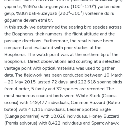
yapmı tır, %86’sı do u-güneydo u (100°-120°) yönlerinden
gelip, %88’i batı-kuzeybatı (280°-300°) yönlerine do ru
göçlerine devam etmi tir.
In this study we determined the soaring bird species across
the Bosphorus, their numbers, the flight altitude and the
passage directions. Furthermore, the results have been
compared and evaluated with prior studies at the
Bosphorus. The watch point was at the northern tip of the
Bosphorus. Direct observations and counting at a selected
vantage point with optical materials was used to gather
data. The fieldwork has been conducted between 10 March
– 20 May 2015, lasted 72 days, and 222,618 soaring birds
from 4 order, 5 family and 32 species are recorded. The
most numerous counted birds were White Stork (Ciconia
ciconia) with 149,477 individuals, Common Buzzard (Buteo
buteo) with 41,115 individuals, Lesser Spotted Eagle
(Clanga pomarina) with 18,026 individuals, Honey Buzzard
(Pernis apivorus) with 8,422 individuals and Sparrowhawk