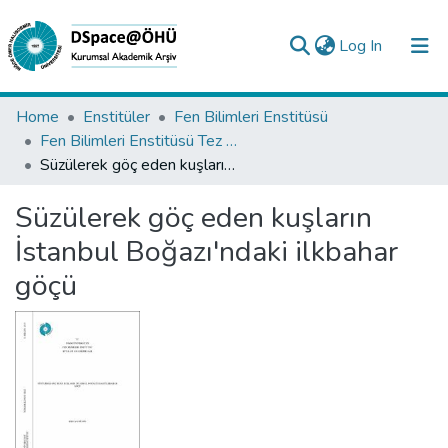
(current)
Log In
Collections
Home
Enstitüler
Fen Bilimleri Enstitüsü
Fen Bilimleri Enstitüsü Tez Koleksiyonu
All of DSpace
Süzülerek göç eden kuşların İstanbul Boğazı'ndaki ilkbahar göçü
Statistics
Süzülerek göç eden kuşların
Analyze
İstanbul Boğazı'ndaki ilkbahar
Request/Question
göçü