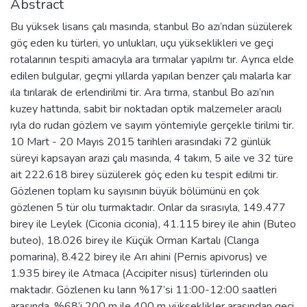
Abstract
Bu yüksek lisans çalı masında, stanbul Bo azı’ndan süzülerek
göç eden ku türleri, yo unlukları, uçu yükseklikleri ve geçi
rotalarının tespiti amacıyla ara tırmalar yapılmı tır. Ayrıca elde
edilen bulgular, geçmi yıllarda yapılan benzer çalı malarla kar
ıla tırılarak de erlendirilmi tir. Ara tırma, stanbul Bo azı’nın
kuzey hattında, sabit bir noktadan optik malzemeler aracılı
ıyla do rudan gözlem ve sayım yöntemiyle gerçekle tirilmi tir.
10 Mart - 20 Mayıs 2015 tarihleri arasındaki 72 günlük
süreyi kapsayan arazi çalı masında, 4 takım, 5 aile ve 32 türe
ait 222.618 birey süzülerek göç eden ku tespit edilmi tir.
Gözlenen toplam ku sayısının büyük bölümünü en çok
gözlenen 5 tür olu turmaktadır. Onlar da sırasıyla, 149.477
birey ile Leylek (Ciconia ciconia), 41.115 birey ile ahin (Buteo
buteo), 18.026 birey ile Küçük Orman Kartalı (Clanga
pomarina), 8.422 birey ile Arı ahini (Pernis apivorus) ve
1.935 birey ile Atmaca (Accipiter nisus) türlerinden olu
maktadır. Gözlenen ku ların %17’si 11:00-12:00 saatleri
arasında, %68’i 200 m ile 400 m yükseklikler arasından geçi