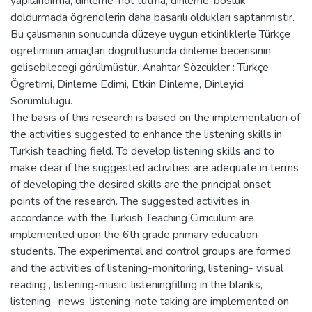
yapılandırma, dinleme-not tutma, dinleme-bosluk
doldurmada ögrencilerin daha basarılı oldukları saptanmıstır.
Bu çalısmanın sonucunda düzeye uygun etkinliklerle Türkçe
ögretiminin amaçları dogrultusunda dinleme becerisinin
gelisebilecegi görülmüstür. Anahtar Sözcükler : Türkçe
Ögretimi, Dinleme Edimi, Etkin Dinleme, Dinleyici
Sorumlulugu.
The basis of this research is based on the implementation of
the activities suggested to enhance the listening skills in
Turkish teaching field. To develop listening skills and to
make clear if the suggested activities are adequate in terms
of developing the desired skills are the principal onset
points of the research. The suggested activities in
accordance with the Turkish Teaching Cirriculum are
implemented upon the 6th grade primary education
students. The experimental and control groups are formed
and the activities of listening-monitoring, listening- visual
reading , listening-music, listeningfilling in the blanks,
listening- news, listening-note taking are implemented on