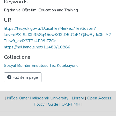
Keywords
Eğitim ve Öğretim
,
Education and Training
URI
https://tez.yok.gov.tr/UlusalTezMerkezi/TezGoster?
key=ePX_SaJ0b35Gq45swKG3lD5tCbE1QJlwByIJc0h_A2
THw9_exJXSTPz4E99IFZOr
https://hdl.handle.net/11480/10886
Collections
Sosyal Bilimler Enstitüsü Tez Koleksiyonu
Full item page
|
Niğde Ömer Halisdemir University
|
Library
|
Open Access
Policy
|
Guide
|
OAI-PMH
|