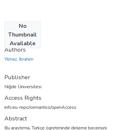
No
Date
Thumbnail
2007
Available
Authors
Yılmaz, İbrahim
Publisher
Niğde Üniversitesi
Access Rights
info:eu-repo/semantics/openAccess
Abstract
Bu arastırma, Türkçe ögretiminde dinleme becerisini