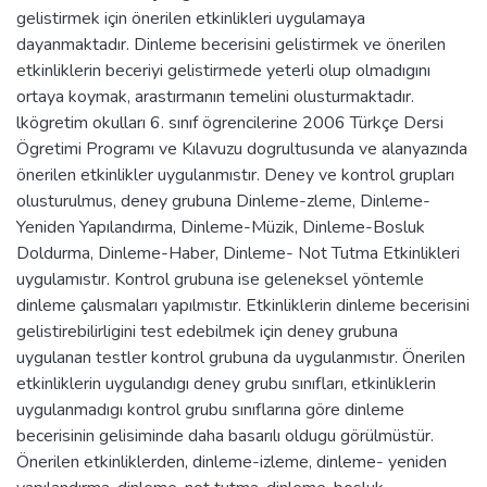
gelistirmek için önerilen etkinlikleri uygulamaya
dayanmaktadır. Dinleme becerisini gelistirmek ve önerilen
etkinliklerin beceriyi gelistirmede yeterli olup olmadıgını
ortaya koymak, arastırmanın temelini olusturmaktadır.
lkögretim okulları 6. sınıf ögrencilerine 2006 Türkçe Dersi
Ögretimi Programı ve Kılavuzu dogrultusunda ve alanyazında
önerilen etkinlikler uygulanmıstır. Deney ve kontrol grupları
olusturulmus, deney grubuna Dinleme-zleme, Dinleme-
Yeniden Yapılandırma, Dinleme-Müzik, Dinleme-Bosluk
Doldurma, Dinleme-Haber, Dinleme- Not Tutma Etkinlikleri
uygulamıstır. Kontrol grubuna ise geleneksel yöntemle
dinleme çalısmaları yapılmıstır. Etkinliklerin dinleme becerisini
gelistirebilirligini test edebilmek için deney grubuna
uygulanan testler kontrol grubuna da uygulanmıstır. Önerilen
etkinliklerin uygulandıgı deney grubu sınıfları, etkinliklerin
uygulanmadıgı kontrol grubu sınıflarına göre dinleme
becerisinin gelisiminde daha basarılı oldugu görülmüstür.
Önerilen etkinliklerden, dinleme-izleme, dinleme- yeniden