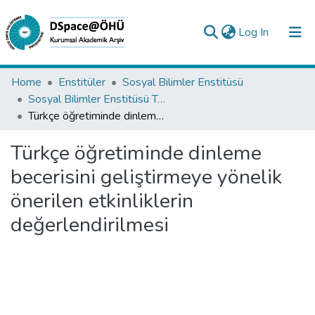
(current)
Log In
Collections
Home
Enstitüler
Sosyal Bilimler Enstitüsü
Sosyal Bilimler Enstitüsü Tez Koleksiyonu
All of DSpace
Türkçe öğretiminde dinleme becerisini geliştirmeye yönelik önerilen etkinliklerin değerlendirilmesi
Statistics
Türkçe öğretiminde dinleme
Analyze
becerisini geliştirmeye yönelik
Request/Question
önerilen etkinliklerin
değerlendirilmesi