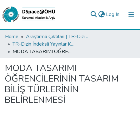
(current)
Log In
Collections
Home
Araştırma Çıktıları | TR-Dizin | WoS | Scopus | PubMed
TR-Dizin İndeksli Yayınlar Koleksiyonu
All of DSpace
MODA TASARIMI ÖĞRENCİLERİNİN TASARIM BİLİŞ TÜRLERİNİN BELİRLENMESİ
Statistics
MODA TASARIMI
Analyze
ÖĞRENCİLERİNİN TASARIM
Request/Question
BİLİŞ TÜRLERİNİN
BELİRLENMESİ