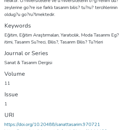
neliktir. U?niversitelere ve u?niversitelerin o?g?renim du?
zeylerine go?re ise farklı tasarım bilis? tu?ru? tercihlerinin
oldug?u go?ru?lmektedir.
Keywords
Eğitim
,
Eğitim Araştırmaları
,
Yaratıcılık
,
Moda Tasarımı Eg?
itimi
,
Tasarım Su?reci
,
Bilis?
,
Tasarım Bilis? Tu?rleri
Journal or Series
Sanat & Tasarım Dergisi
Volume
11
Issue
1
URI
https://doi.org/10.20488/sanattasarim.970721