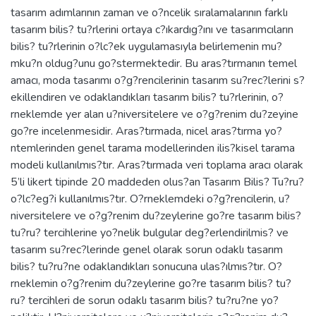
tasarım adımlarının zaman ve o?ncelik sıralamalarının farklı
tasarım bilis? tu?rlerini ortaya c?ıkardıg?ını ve tasarımcıların
bilis? tu?rlerinin o?lc?ek uygulamasıyla belirlemenin mu?
mku?n oldug?unu go?stermektedir. Bu aras?tırmanın temel
amacı, moda tasarımı o?g?rencilerinin tasarım su?rec?lerini s?
ekillendiren ve odaklandıkları tasarım bilis? tu?rlerinin, o?
rneklemde yer alan u?niversitelere ve o?g?renim du?zeyine
go?re incelenmesidir. Aras?tırmada, nicel aras?tırma yo?
ntemlerinden genel tarama modellerinden ilis?kisel tarama
modeli kullanılmıs?tır. Aras?tırmada veri toplama aracı olarak
5’li likert tipinde 20 maddeden olus?an Tasarım Bilis? Tu?ru?
o?lc?eg?i kullanılmıs?tır. O?rneklemdeki o?g?rencilerin, u?
niversitelere ve o?g?renim du?zeylerine go?re tasarım bilis?
tu?ru? tercihlerine yo?nelik bulgular deg?erlendirilmis? ve
tasarım su?rec?lerinde genel olarak sorun odaklı tasarım
bilis? tu?ru?ne odaklandıkları sonucuna ulas?ılmıs?tır. O?
rneklemin o?g?renim du?zeylerine go?re tasarım bilis? tu?
ru? tercihleri de sorun odaklı tasarım bilis? tu?ru?ne yo?