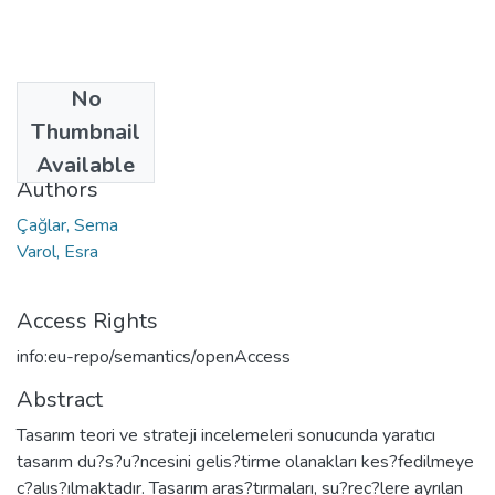
No
Date
Thumbnail
2021
Available
Authors
Çağlar, Sema
Varol, Esra
Access Rights
info:eu-repo/semantics/openAccess
Abstract
Tasarım teori ve strateji incelemeleri sonucunda yaratıcı
tasarım du?s?u?ncesini gelis?tirme olanakları kes?fedilmeye
c?alıs?ılmaktadır. Tasarım aras?tırmaları, su?rec?lere ayrılan