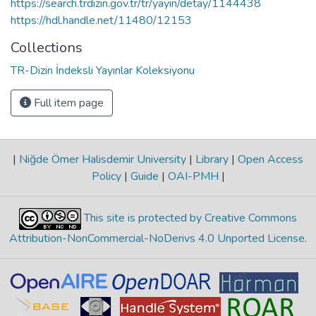
https://search.trdizin.gov.tr/tr/yayin/detay/1144438
https://hdl.handle.net/11480/12153
Collections
TR-Dizin İndeksli Yayınlar Koleksiyonu
Full item page
|
Niğde Ömer Halisdemir University
|
Library
|
Open Access
Policy
|
Guide
|
OAI-PMH
|
This site is protected by Creative Commons
Attribution-NonCommercial-NoDerivs 4.0 Unported License
.