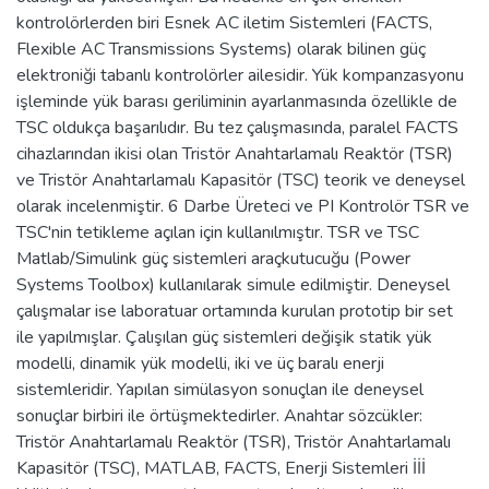
kontrolörlerden biri Esnek AC iletim Sistemleri (FACTS,
Flexible AC Transmissions Systems) olarak bilinen güç
elektroniği tabanlı kontrolörler ailesidir. Yük kompanzasyonu
işleminde yük barası geriliminin ayarlanmasında özellikle de
TSC oldukça başarılıdır. Bu tez çalışmasında, paralel FACTS
cihazlarından ikisi olan Tristör Anahtarlamalı Reaktör (TSR)
ve Tristör Anahtarlamalı Kapasitör (TSC) teorik ve deneysel
olarak incelenmiştir. 6 Darbe Üreteci ve PI Kontrolör TSR ve
TSC'nin tetikleme açılan için kullanılmıştır. TSR ve TSC
Matlab/Simulink güç sistemleri araçkutucuğu (Power
Systems Toolbox) kullanılarak simule edilmiştir. Deneysel
çalışmalar ise laboratuar ortamında kurulan prototip bir set
ile yapılmışlar. Çalışılan güç sistemleri değişik statik yük
modelli, dinamik yük modelli, iki ve üç baralı enerji
sistemleridir. Yapılan simülasyon sonuçlan ile deneysel
sonuçlar birbiri ile örtüşmektedirler. Anahtar sözcükler:
Tristör Anahtarlamalı Reaktör (TSR), Tristör Anahtarlamalı
Kapasitör (TSC), MATLAB, FACTS, Enerji Sistemleri İİİ