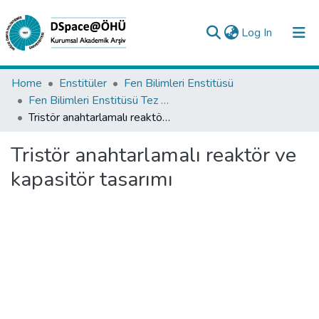
(current)
Log In
Collections
Home
Enstitüler
Fen Bilimleri Enstitüsü
Fen Bilimleri Enstitüsü Tez Koleksiyonu
All of DSpace
Tristör anahtarlamalı reaktör ve kapasitör tasarımı
Statistics
Tristör anahtarlamalı reaktör ve
Analyze
kapasitör tasarımı
Request/Question