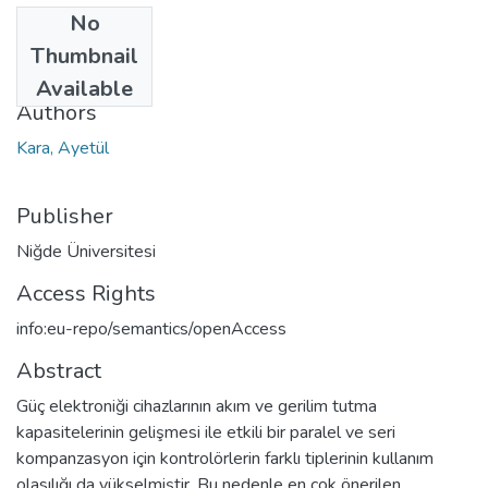
No
Date
Thumbnail
2006
Available
Authors
Kara, Ayetül
Publisher
Niğde Üniversitesi
Access Rights
info:eu-repo/semantics/openAccess
Abstract
Güç elektroniği cihazlarının akım ve gerilim tutma
kapasitelerinin gelişmesi ile etkili bir paralel ve seri
kompanzasyon için kontrolörlerin farklı tiplerinin kullanım
olasılığı da yükselmiştir. Bu nedenle en çok önerilen