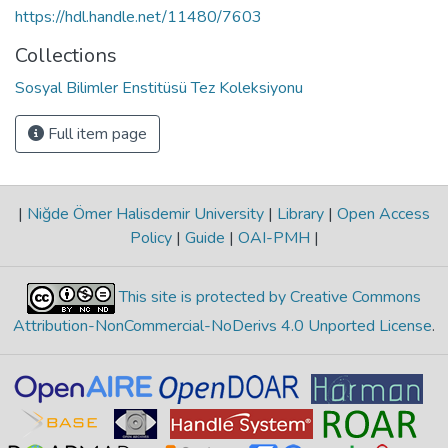
https://hdl.handle.net/11480/7603
Collections
Sosyal Bilimler Enstitüsü Tez Koleksiyonu
Full item page
|
Niğde Ömer Halisdemir University
|
Library
|
Open Access
Policy
|
Guide
|
OAI-PMH
|
This site is protected by Creative Commons
Attribution-NonCommercial-NoDerivs 4.0 Unported License
.