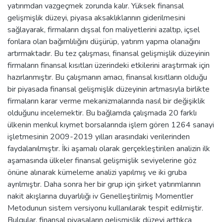
yatırımdan vazgeçmek zorunda kalır. Yüksek finansal
gelişmişlik düzeyi, piyasa aksaklıklarının giderilmesini
sağlayarak, firmaların dışsal fon maliyetlerini azaltıp, içsel
fonlara olan bağımlılığını düşürüp, yatırım yapma olanağını
artırmaktadır. Bu tez çalışması, finansal gelişmişlik düzeyinin
firmaların finansal kısıtları üzerindeki etkilerini araştırmak için
hazırlanmıştır. Bu çalışmanın amacı, finansal kısıtların olduğu
bir piyasada finansal gelişmişlik düzeyinin artmasıyla birlikte
firmaların karar verme mekanizmalarında nasıl bir değişiklik
olduğunu incelemektir. Bu bağlamda çalışmada 20 farklı
ülkenin menkul kıymet borsalarında işlem gören 1264 sanayi
işletmesinin 2009-2019 yılları arasındaki verilerinden
faydalanılmıştır. İki aşamalı olarak gerçekleştirilen analizin ilk
aşamasında ülkeler finansal gelişmişlik seviyelerine göz
önüne alınarak kümeleme analizi yapılmış ve iki gruba
ayrılmıştır. Daha sonra her bir grup için şirket yatırımlarının
nakit akışlarına duyarlılığı iv Genelleştirilmiş Momentler
Metodunun sistem versiyonu kullanılarak tespit edilmiştir.
Bulgular, finansal piyasaların gelişmişlik düzeyi arttıkça