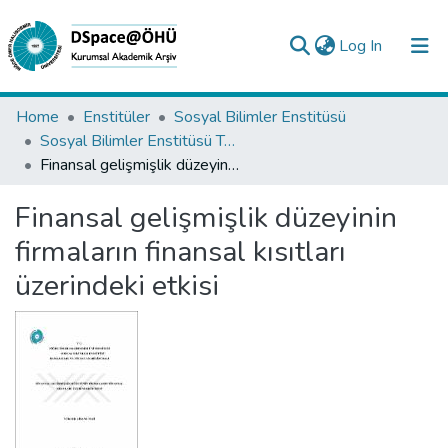
(current)
Log In
Collections
Home
Enstitüler
Sosyal Bilimler Enstitüsü
Sosyal Bilimler Enstitüsü Tez Koleksiyonu
All of DSpace
Finansal gelişmişlik düzeyinin firmaların finansal kısıtları üzerindeki etkisi
Statistics
Finansal gelişmişlik düzeyinin
Analyze
firmaların finansal kısıtları
Request/Question
üzerindeki etkisi