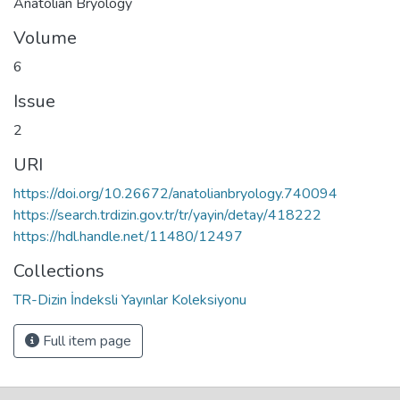
Anatolian Bryology
Volume
6
Issue
2
URI
https://doi.org/10.26672/anatolianbryology.740094
https://search.trdizin.gov.tr/tr/yayin/detay/418222
https://hdl.handle.net/11480/12497
Collections
TR-Dizin İndeksli Yayınlar Koleksiyonu
Full item page