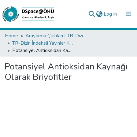
(current)
Log In
Collections
Home
Araştırma Çıktıları | TR-Dizin | WoS | Scopus | PubMed
TR-Dizin İndeksli Yayınlar Koleksiyonu
All of DSpace
Potansiyel Antioksidan Kaynağı Olarak Briyofitler
Statistics
Potansiyel Antioksidan Kaynağı
Analyze
Olarak Briyofitler
Request/Question