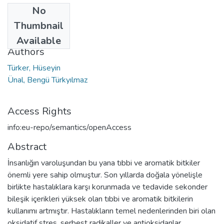
No
Date
Thumbnail
2020
Available
Authors
Türker, Hüseyin
Ünal, Bengü Türkyılmaz
Access Rights
info:eu-repo/semantics/openAccess
Abstract
İnsanlığın varoluşundan bu yana tıbbi ve aromatik bitkiler
önemli yere sahip olmuştur. Son yıllarda doğala yönelişle
birlikte hastalıklara karşı korunmada ve tedavide sekonder
bileşik içerikleri yüksek olan tıbbi ve aromatik bitkilerin
kullanımı artmıştır. Hastalıkların temel nedenlerinden biri olan
oksidatif stres, serbest radikaller ve antioksidanlar