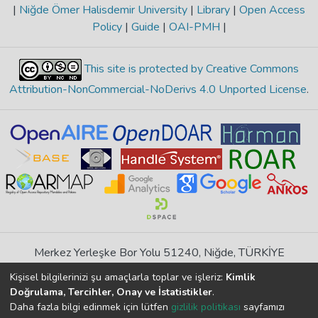
|
Niğde Ömer Halisdemir University
|
Library
|
Open Access
Policy
|
Guide
|
OAI-PMH
|
This site is protected by Creative Commons
Attribution-NonCommercial-NoDerivs 4.0 Unported License
.
Merkez Yerleşke Bor Yolu 51240, Niğde, TÜRKİYE
If you find any errors in content please report us
Kişisel bilgilerinizi şu amaçlarla toplar ve işleriz:
Kimlik
Doğrulama, Tercihler, Onay ve İstatistikler
.
Daha fazla bilgi edinmek için lütfen
gizlilik politikası
sayfamızı
DSpace 7.6.1, Powered by
İdeal DSpace