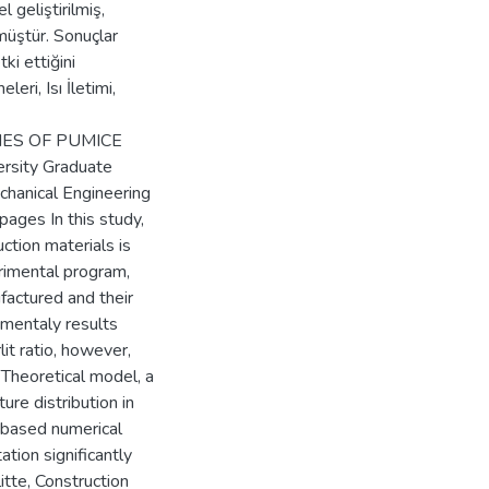
 geliştirilmiş,
üştür. Sonuçlar
ki ettiğini
ri, Isı İletimi,
ES OF PUMICE
rsity Graduate
chanical Engineering
ages In this study,
uction materials is
erimental program,
ufactured and their
imentaly results
it ratio, however,
 Theoretical model, a
re distribution in
 based numerical
tion significantly
itte, Construction