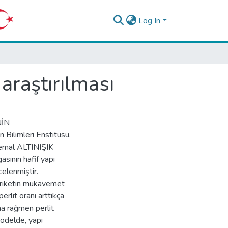
Log In
araştırılması
NİN
Bilimleri Enstitüsü.
Kemal ALTINIŞIK
sının hafif yapı
celenmiştir.
briketin mukavemet
perlit oranı arttıkça
na rağmen perlit
 modelde, yapı