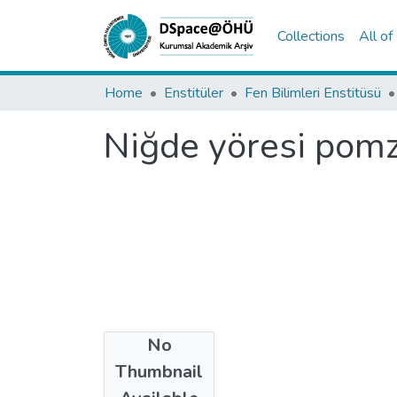
Collections
All o
Home
Enstitüler
Fen Bilimleri Enstitüsü
Niğde yöresi pomz
No
Date
Thumbnail
2001