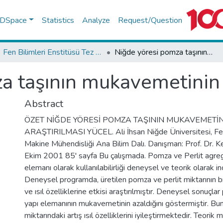
f DSpace
Statistics
Analyze
Request/Question
Fen Bilimleri Enstitüsü Tez Koleksiyonu
Niğde yöresi pomza taşının mukavemetinin araştırılması
a taşının mukavemetinin 
Abstract
ÖZET NİĞDE YÖRESİ POMZA TAŞININ MUKAVEMETİ
ARAŞTIRILMASI YÜCEL. Ali İhsan Niğde Üniversitesi, Fen 
Makine Mühendisliği Ana Bilim Dalı. Danışman: Prof. Dr. 
Ekim 2001 85' sayfa Bu çalışmada. Pomza ve Perlit agrega
elemanı olarak kullanılabilirliği deneysel ve teorik olarak in
Deneysel programda, üretilen pomza ve perlit miktarının 
ve ısıl özelliklerine etkisi araştırılmıştır. Deneysel sonuçlar 
yapı elemanının mukavemetinin azaldığını göstermiştir. Bu
miktarındaki artış ısıl özelliklerini iyileştirmektedir. Teorik