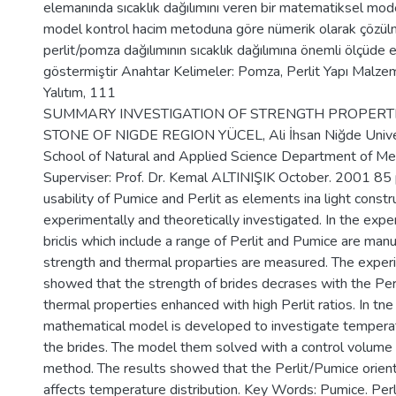
elemanında sıcaklık dağılımını veren bir matematiksel model
model kontrol hacim metoduna göre nümerik olarak çözülm
perlit/pomza dağılımının sıcaklık dağılımına önemli ölçüde et
göstermiştir Anahtar Kelimeler: Pomza, Perlit Yapı Malzemele
Yalıtım, 111
SUMMARY INVESTIGATION OF STRENGTH PROPERTI
STONE OF NIGDE REGION YÜCEL, Ali İhsan Niğde Unive
School of Natural and Applied Science Department of Me
Superviser: Prof. Dr. Kemal ALTINIŞIK October. 2001 85 p
usability of Pumice and Perlit as elements ina light constr
experimentally and theoretically investigated. In the exp
briclis which include a range of Perlit and Pumice are man
strength and thermal proparties are measured. The exper
showed that the strength of brides decrases with the Perl
thermal properties enhanced with high Perlit ratios. In tne
mathematical model is developed to investigate temperatu
the brides. The model them solved with a control volume
method. The results showed that the Perlit/Pumice orienta
affects temperature distribution. Key Words: Pumice. Perl