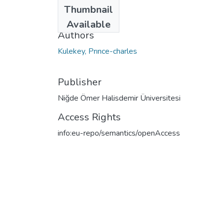
Date
Thumbnail
2022
Available
Authors
Kulekey, Prınce-charles
Publisher
Niğde Ömer Halisdemir Üniversitesi
Access Rights
info:eu-repo/semantics/openAccess