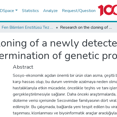
f DSpace
Statistics
Analyze
Request/Question
Fen Bilimleri Enstitüsü Tez Koleksiyonu
Research on the cloning of a newly detected virus on grapevine and determination of genetic properties
oning of a newly detecte
ermination of genetic pro
Abstract
Sosyo-ekonomik açıdan önemli bir ürün olan asma, çeşitli bi
karşı hassas olup, bu durum verimde azalmaya neden olmak
hastalıklarıyla etkin mücadele, öncelikle teşhis ve tanı işle
gerçekleştirilmesiyle sağlanır. Daha önceki araştırmalarda,
dizileme verisi içerisinde Secoviridae familyasının dört vira
edilmiştir. Bu çalışmada, bağlarda yeni tespit edilen bu vi
taşınması, klonlanması ve biyoinformatik araçlar aracılığıyl