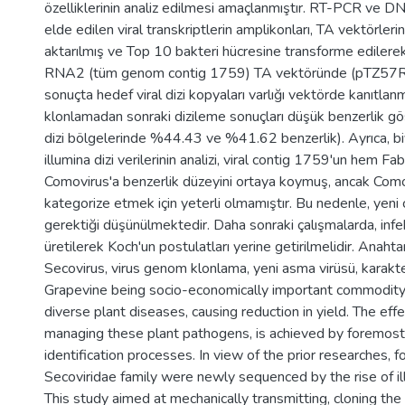
özelliklerinin analiz edilmesi amaçlanmıştır. RT-PCR ve 
elde edilen viral transkriptlerin amplikonları, TA vektörle
aktarılmış ve Top 10 bakteri hücresine transforme edilerek
RNA2 (tüm genom contig 1759) TA vektöründe (pTZ57R/
sonuçta hedef viral dizi kopyaları varlığı vektörde kanıtlanm
klonlamadan sonraki dizileme sonuçları düşük benzerlik göste
dizi bölgelerinde %44.43 ve %41.62 benzerlik). Ayrıca, bi
illumina dizi verilerinin analizi, viral contig 1759'un hem F
Comovirus'a benzerlik düzeyini ortaya koymuş, ancak Como
kategorize etmek için yeterli olmamıştır. Bu nedenle, yeni 
gerektiği düşünülmektedir. Daha sonraki çalışmalarda, infekt
üretilerek Koch'un postulatları yerine getirilmelidir. Anahta
Secovirus, virus genom klonlama, yeni asma virüsü, karakt
Grapevine being socio-economically important commodity 
diverse plant diseases, causing reduction in yield. The eff
managing these plant pathogens, is achieved by foremost 
identification processes. In view of the prior researches, f
Secoviridae family were newly sequenced by the rise of il
This study aimed at mechanically transmitting, cloning the