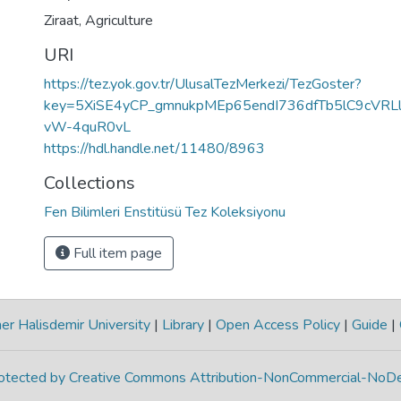
Ziraat
,
Agriculture
URI
https://tez.yok.gov.tr/UlusalTezMerkezi/TezGoster?
key=5XiSE4yCP_gmnukpMEp65endI736dfTb5lC9cVR
vW-4quR0vL
https://hdl.handle.net/11480/8963
Collections
Fen Bilimleri Enstitüsü Tez Koleksiyonu
Full item page
r Halisdemir University
|
Library
|
Open Access Policy
|
Guide
|
protected by Creative Commons Attribution-NonCommercial-NoDe