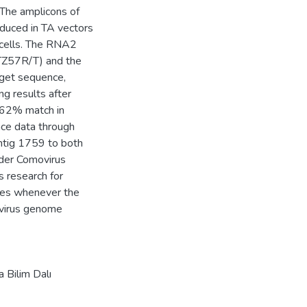
 The amplicons of
oduced in TA vectors
 cells. The RNA2
TZ57R/T) and the
rget sequence,
ng results after
.62% match in
nce data through
contig 1759 to both
nder Comovirus
s research for
lates whenever the
 virus genome
a Bilim Dalı