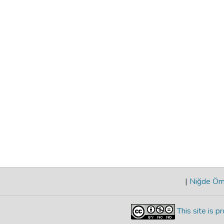
|
Niğde Öme
This site is 