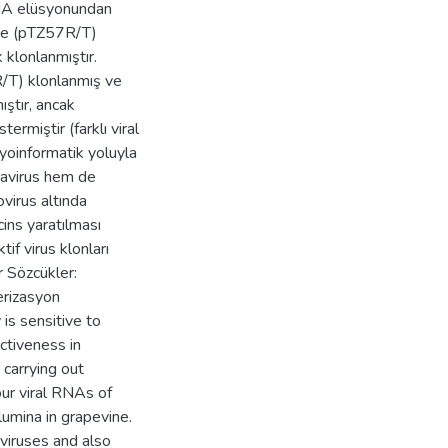
DNA elüsyonundan
rine (pTZ57R/T)
 klonlanmıştır.
T) klonlanmış ve
ıştır, ancak
rmiştir (farklı viral
yoinformatik yoluyla
abavirus hem de
virus altında
cins yaratılması
if virus klonları
r Sözcükler:
erizasyon
is sensitive to
ectiveness in
carrying out
our viral RNAs of
lumina in grapevine.
 viruses and also