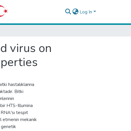
Log In
d virus on
perties
tki hastalıklarına
tadır. Bitki
mlerinin
 bir HTS-Illumina
l RNA'sı tespit
ral etmenin mekanik
a genetik