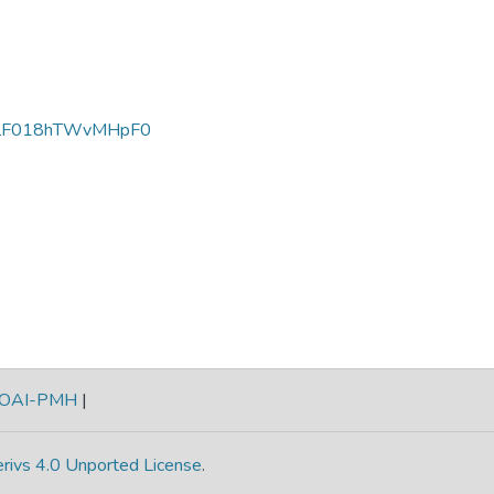
LlF018hTWvMHpF0
OAI-PMH
|
rivs 4.0 Unported License
.