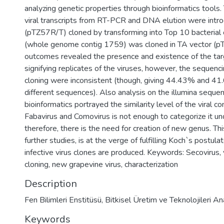
analyzing genetic properties through bioinformatics tools.
viral transcripts from RT-PCR and DNA elution were intr
(pTZ57R/T) cloned by transforming into Top 10 bacterial
(whole genome contig 1759) was cloned in TA vector (p
outcomes revealed the presence and existence of the ta
signifying replicates of the viruses, however, the sequenci
cloning were inconsistent (though, giving 44.43% and 41
different sequences). Also analysis on the illumina seque
bioinformatics portrayed the similarity level of the viral 
Fabavirus and Comovirus is not enough to categorize it u
therefore, there is the need for creation of new genus. Thi
further studies, is at the verge of fulfilling Koch`s postu
infective virus clones are produced. Keywords: Secovirus,
cloning, new grapevine virus, characterization
Description
Fen Bilimleri Enstitüsü, Bitkisel Üretim ve Teknolojileri An
Keywords