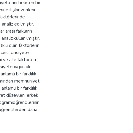
etlerini belirten bir
ine ilişkinverilerin
faktörlerinde
 analiz edilmiştir.
arası farkların
analizikullanılmıştır.
ili olan faktörlerin
cesi, cinsiyete
ve aile faktörleri
nsiyeteuygunluk
nlamlı bir farklılık
ramından memnuniyet
lamlı bir farklılık
et düzeyleri, erkek
ogramıöğrencilerinin
öğrencilerden daha