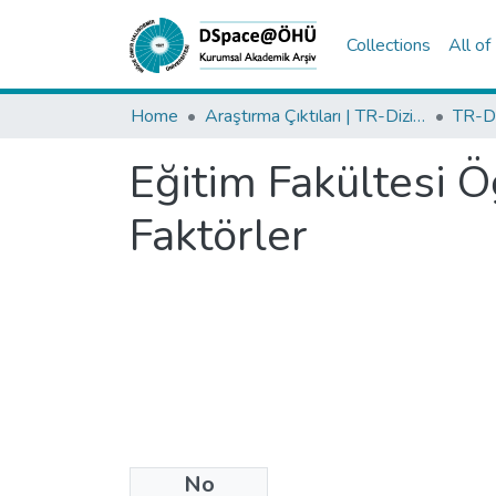
Collections
All o
Home
Araştırma Çıktıları | TR-Dizin | WoS | Scopus | PubMed
Eğitim Fakültesi Ö
Faktörler
No