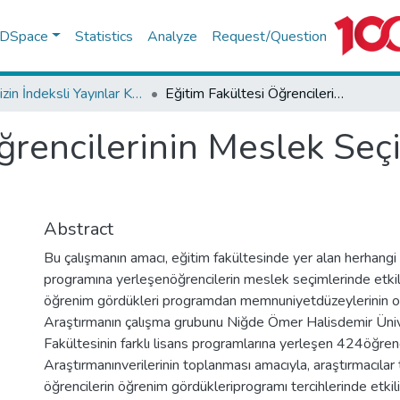
f DSpace
Statistics
Analyze
Request/Question
TR-Dizin İndeksli Yayınlar Koleksiyonu
Eğitim Fakültesi Öğrencilerinin Meslek Seçiminde Etkili Olan Faktörler
ğrencilerinin Meslek Seç
Abstract
Bu çalışmanın amacı, eğitim fakültesinde yer alan herhang
programına yerleşenöğrencilerin meslek seçimlerinde etkili
öğrenim gördükleri programdan memnuniyetdüzeylerinin or
Araştırmanın çalışma grubunu Niğde Ömer Halisdemir Üniv
Fakültesinin farklı lisans programlarına yerleşen 424öğren
Araştırmanınverilerinin toplanması amacıyla, araştırmacılar 
öğrencilerin öğrenim gördükleriprogramı tercihlerinde etkili