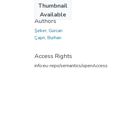
Date
Thumbnail
2020
Available
Authors
Şeker, Gürcan
Çapri, Burhan
Access Rights
info:eu-repo/semantics/openAccess