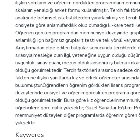
ilişkin soruların ve öğrenim gördükleri programdanmemnuniy
skalanın yer aldığı anket formu kullanılmıştır. Tercih faktörler
analizinde betimsel istatistiklerden yararlanılmış ve tercih 
cinsiyete göre anlamlıfarklılık olup olmadığı ki-kare testi ile
Öğrenim görülen programdan memnuniyetdüzeyinde gruplar 
anlamlılığı için bağımsız gruplar t testi ve tek yönlü varyans 
Araştırmadan elde edilen bulgular sonucunda tercihlerde etk
sırasıyla;mesleğe olan ilgi, yeteneğine uygun olduğu düşün
uygunluk, sınav puanı, mezun olduktansonra iş bulma imkanı 
olduğu görülmektedir. Tercih faktörleri arasında sadece ci
faktörüne ilişkin yanıtlarda kız ve erkek öğrenciler arasında a
bulunmuştur.Öğrencilerin öğrenim gördükleri lisans prog
düzeylerinde cinsiyet ve öğrenimgördükleri programa göre an
olduğu görülmektedir. Buna göre kız öğrencilerinmemnuniy
öğrencilere göre daha yüksektir; Güzel Sanatlar Eğitimi Pr
memnuniyet düzeyleri diğer programlarda öğrenim gören 
yüksektir.
Keywords