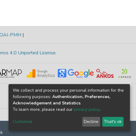
OAI-PMH
|
rivs 4.0 Unported License
.
We collect and process your personal information for the
following purposes:
Authentication, Preferences,
Acknowledgement and Statistics
.
To learn more, please read our
privacy policy
.
Customize
Decline
That's ok
ck