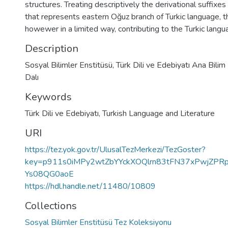
structures. Treating descriptively the derivational suffixes
that represents eastern Oğuz branch of Turkic language, th
howewer in a limited way, contributing to the Turkic langu
Description
Sosyal Bilimler Enstitüsü, Türk Dili ve Edebiyatı Ana Bilim D
Dalı
Keywords
Türk Dili ve Edebiyatı
,
Turkish Language and Literature
URI
https://tez.yok.gov.tr/UlusalTezMerkezi/TezGoster?
key=p911s0iMPy2wtZbYYckXOQlrn83tFN37xPwjZPR
Ys08QG0aoE
https://hdl.handle.net/11480/10809
Collections
Sosyal Bilimler Enstitüsü Tez Koleksiyonu