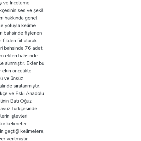
riş ve İnceleme
çesinin ses ve şekil
eri hakkında genel
rme yoluyla kelime
ri bahsinde fişlenen
 fiilden fiil olarak
leri bahsinde 76 adet,
pım ekleri bahsinde
e alınmıştır. Ekler bu
r ekin öncelikle
lü ve ünsüz
inde sıralanmıştır.
ürkçe ve Eski Anadolu
ilinin Batı Oğuz
agavuz Türkçesinde
erin işlevleri
 tür kelimeler
n geçtiği kelimelere,
er verilmiştir.