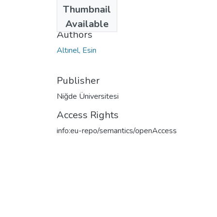
Date
Thumbnail
2003
Available
Authors
Altınel, Esin
Publisher
Niğde Üniversitesi
Access Rights
info:eu-repo/semantics/openAccess