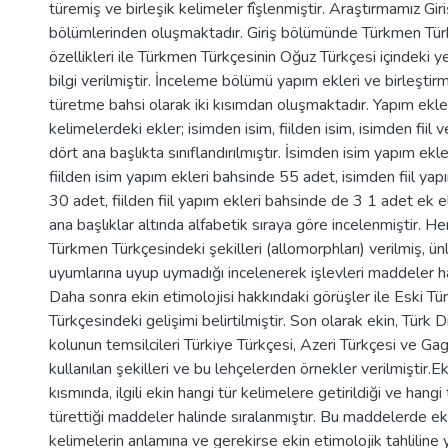
türemiş ve birleşik kelimeler fîşlenmiştir. Araştırmamız Gi
bölümlerinden oluşmaktadır. Giriş bölümünde Türkmen Türk
özellikleri ile Türkmen Türkçesinin Oğuz Türkçesi içindeki y
bilgi verilmiştir. İnceleme bölümü yapım ekleri ve birleşti
türetme bahsi olarak iki kısımdan oluşmaktadır. Yapım ekle
kelimelerdeki ekler; isimden isim, fiilden isim, isimden fiil ve
dört ana başlıkta sınıflandırılmıştır. İsimden isim yapım ek
fiilden isim yapım ekleri bahsinde 55 adet, isimden fiil ya
30 adet, fiilden fiil yapım ekleri bahsinde de 3 1 adet ek el
ana başlıklar altında alfabetik sıraya göre incelenmiştir. He
Türkmen Türkçesindeki şekilleri (allomorphları) verilmiş, ün
uyumlarına uyup uymadığı incelenerek işlevleri maddeler hal
Daha sonra ekin etimolojisi hakkındaki görüşler ile Eski T
Türkçesindeki gelişimi belirtilmiştir. Son olarak ekin, Türk D
kolunun temsilcileri Türkiye Türkçesi, Azeri Türkçesi ve G
kullanılan şekilleri ve bu lehçelerden örnekler verilmiştir.Ekl
kısmında, ilgili ekin hangi tür kelimelere getirildiği ve hangi
türettiği maddeler halinde sıralanmıştır. Bu maddelerde eki
kelimelerin anlamına ve gerekirse ekin etimolojik tahliline y