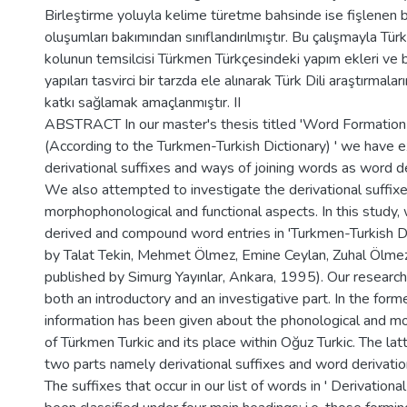
Birleştirme yoluyla kelime türetme bahsinde ise fişlenen b
oluşumları bakımından sınıflandırılmıştır. Bu çalışmayla Tü
kolunun temsilcisi Türkmen Türkçesindeki yapım ekleri ve b
yapıları tasvirci bir tarzda ele alınarak Türk Dili araştırmalar
katkı sağlamak amaçlanmıştır. II
ABSTRACT In our master's thesis titled 'Word Formation 
(According to the Turkmen-Turkish Dictionary) ' we have
derivational suffixes and ways of joining words as word d
We also attempted to investigate the derivational suffixe
morphophonological and functional aspects. In this study, 
derived and compound word entries in 'Turkmen-Turkish D
by Talat Tekin, Mehmet Ölmez, Emine Ceylan, Zuhal Ölme
published by Simurg Yayınlar, Ankara, 1995). Our research
both an introductory and an investigative part. In the form
information has been given about the phonological and mo
of Türkmen Turkic and its place within Oğuz Turkic. The la
two parts namely derivational suffixes and word derivation
The suffixes that occur in our list of words in ' Derivationa