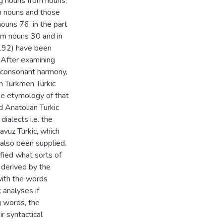
ng nouns from nouns,
m nouns and those
ouns 76; in the part
om nouns 30 and in
 192) have been
. After examining
 consonant harmony,
in Türkmen Turkic
the etymology of that
d Anatolian Turkic
ialects i.e. the
avuz Turkic, which
also been supplied.
ified what sorts of
 derived by the
with the words
 analyses if
g words, the
r syntactical