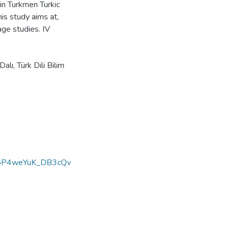
 in Turkmen Turkic
is study aims at,
age studies. IV
alı, Türk Dili Bilim
pP4weYuK_DB3cQv