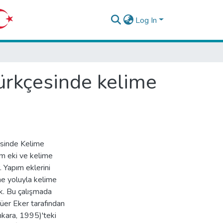
Log In
ürkçesinde kelime
sinde Kelime
ım eki ve kelime
. Yapım eklerini
rme yoluyla kelime
k. Bu çalışmada
üer Eker tarafından
nkara, 1995)'teki