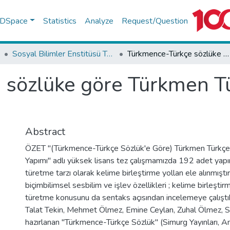
f DSpace
Statistics
Analyze
Request/Question
Sosyal Bilimler Enstitüsü Tez Koleksiyonu
Türkmence-Türkçe sözlüke göre Türkmen Türkçesinde kelime yapımı
 sözlüke göre Türkmen T
Abstract
ÖZET "(Türkmence-Türkçe Sözlük'e Göre) Türkmen Türkçe
Yapımı" adlı yüksek lisans tez çalışmamızda 192 adet yap
türetme tarzı olarak kelime birleştirme yollan ele alınmıştır
biçimbilimsel sesbilim ve işlev özellikleri ; kelime birleşti
türetme konusunu da sentaks açısından incelemeye çalıştı
Talat Tekin, Mehmet Ölmez, Emine Ceylan, Zuhal Ölmez, S
hazırlanan "Türkmence-Türkçe Sözlük" (Simurg Yayınları, A