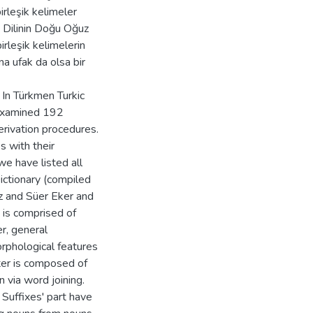
irleşik kelimeler
rk Dilinin Doğu Oğuz
irleşik kelimelerin
ına ufak da olsa bir
In Türkmen Turkic
 examined 192
erivation procedures.
s with their
we have listed all
ictionary (compiled
z and Süer Eker and
 is comprised of
er, general
rphological features
tter is composed of
 via word joining.
l Suffixes' part have