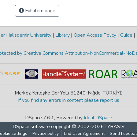
Full item page
r Halisdemir University
|
Library
|
Open Access Policy
|
Guide
|
protected by Creative Commons Attribution-NonCommercial-NoDe
Merkez Yerleşke Bor Yolu 51240, Niğde, TÜRKİYE
If you find any errors in content please report us
DSpace 7.6.1, Powered by
İdeal DSpace
DSpace software
copyright © 2002-2026
LYRASIS
ookie settings
Privacy policy
End User Agreement
Send Feedba