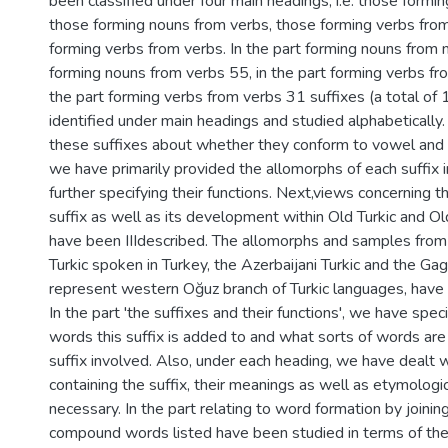
been classified under four main headings; i.e. those formi
those forming nouns from verbs, those forming verbs fro
forming verbs from verbs. In the part forming nouns from n
forming nouns from verbs 55, in the part forming verbs fr
the part forming verbs from verbs 31 suffixes (a total of
identified under main headings and studied alphabetically
these suffixes about whether they conform to vowel and
we have primarily provided the allomorphs of each suffix 
further specifying their functions. Next,views concerning 
suffix as well as its development within Old Turkic and Ol
have been IIIdescribed. The allomorphs and samples from d
Turkic spoken in Turkey, the Azerbaijani Turkic and the Gag
represent western Oğuz branch of Turkic languages, have 
In the part 'the suffixes and their functions', we have spec
words this suffix is added to and what sorts of words are
suffix involved. Also, under each heading, we have dealt 
containing the suffix, their meanings as well as etymologic
necessary. In the part relating to word formation by joinin
compound words listed have been studied in terms of thei