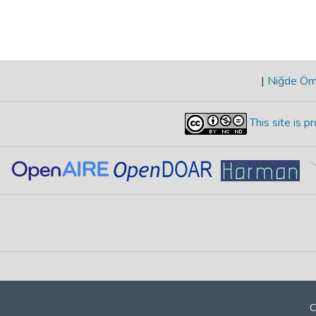
|
Niğde Öme
This site is 
C