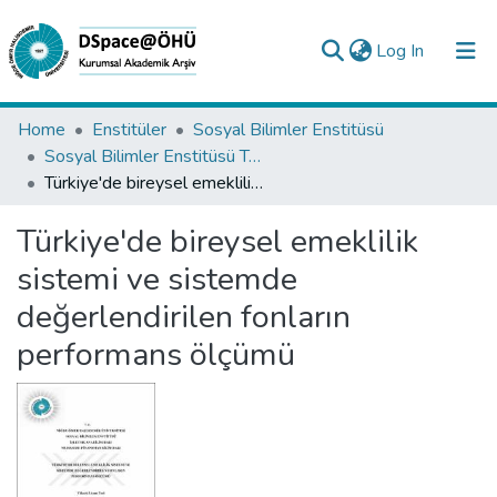
(current)
Log In
Collections
Home
Enstitüler
Sosyal Bilimler Enstitüsü
Sosyal Bilimler Enstitüsü Tez Koleksiyonu
All of DSpace
Türkiye'de bireysel emeklilik sistemi ve sistemde değerlendirilen fonların performans ölçümü
Statistics
Türkiye'de bireysel emeklilik
Analyze
sistemi ve sistemde
Request/Question
değerlendirilen fonların
performans ölçümü