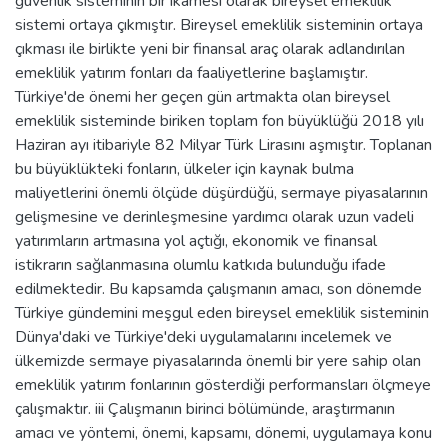
güvenlik sisteminin bir ikamesi olarak bireysel emeklilik
sistemi ortaya çıkmıştır. Bireysel emeklilik sisteminin ortaya
çıkması ile birlikte yeni bir finansal araç olarak adlandırılan
emeklilik yatırım fonları da faaliyetlerine başlamıştır.
Türkiye'de önemi her geçen gün artmakta olan bireysel
emeklilik sisteminde biriken toplam fon büyüklüğü 2018 yılı
Haziran ayı itibariyle 82 Milyar Türk Lirasını aşmıştır. Toplanan
bu büyüklükteki fonların, ülkeler için kaynak bulma
maliyetlerini önemli ölçüde düşürdüğü, sermaye piyasalarının
gelişmesine ve derinleşmesine yardımcı olarak uzun vadeli
yatırımların artmasına yol açtığı, ekonomik ve finansal
istikrarın sağlanmasına olumlu katkıda bulunduğu ifade
edilmektedir. Bu kapsamda çalışmanın amacı, son dönemde
Türkiye gündemini meşgul eden bireysel emeklilik sisteminin
Dünya'daki ve Türkiye'deki uygulamalarını incelemek ve
ülkemizde sermaye piyasalarında önemli bir yere sahip olan
emeklilik yatırım fonlarının gösterdiği performansları ölçmeye
çalışmaktır. iii Çalışmanın birinci bölümünde, araştırmanın
amacı ve yöntemi, önemi, kapsamı, dönemi, uygulamaya konu