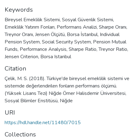
Keywords
Bireysel Emeklilik Sistemi
,
Sosyal Güvenlik Sistemi
,
Emeklilik Yatırım Fonları
,
Performans Analizi
,
Sharpe Oranı
,
Treynor Oranı
,
Jensen Ölçütü
,
Borsa İstanbul
,
Individual
Pension System
,
Social Security System
,
Pension Mutual
Funds
,
Performance Analysis
,
Sharpe Ratio
,
Treynor Ratio
,
Jensen Criterion
,
Borsa Istanbul
Citation
Çelik, M. S. (2018). Türkiye'de bireysel emeklilik sistemi ve
sistemde değerlendirilen fonların performans ölçümü.
(Yüksek Lisans Tezi) Niğde Ömer Halisdemir Üniversitesi,
Sosyal Bilimler Enstitüsü, Niğde
URI
https://hdl.handle.net/11480/7015
Collections