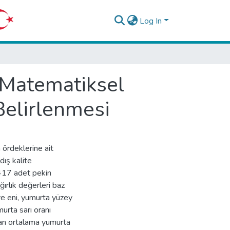
Log In
e Matematiksel
 Belirlenmesi
n ördeklerine ait
dış kalite
 417 adet pekin
ırlık değerleri baz
ve eni, yumurta yüzey
murta sarı oranı
nan ortalama yumurta