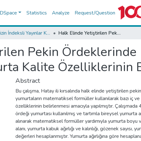
f DSpace
Statistics
Analyze
Request/Question
TR-Dizin İndeksli Yayınlar Koleksiyonu
Halk Elinde Yetiştirilen Pekin Ördeklerinde Matematiksel Formüller İle Yumurta Kalite Özelliklerinin Belirlenmesi
irilen Pekin Ördeklerind
rta Kalite Özelliklerinin
Abstract
Bu çalışma, Hatay ili kırsalında halk elinde yetiştirilen peki
yumurtaların matematiksel formüller kullanılarak bazı iç ve 
özelliklerinin belirlenmesi amacıyla yapılmıştır. Çalışmada
ördeği yumurtası kullanılmış ve tartımla bireysel yumurta ağ
alınarak matematiksel formüller yardımıyla yumurta boyu 
alanı, yumurta kabuk ağırlığı ve kalınlığı, gözenek sayısı, yu
değerleri hesaplanmıştır. Yumurta ağırlığına göre hesapla