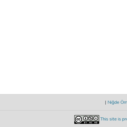
|
Niğde Öme
This site is 