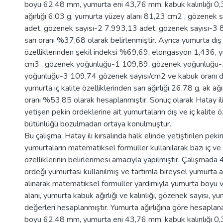
boyu 62,48 mm, yumurta eni 43,76 mm, kabuk kalınlığı 0
ağırlığı 6,03 g, yumurta yüzey alanı 81,23 cm2 , gözenek 
adet, gözenek sayısı-2 7.993,13 adet, gözenek sayısı-3 
sarı oranı %37,68 olarak belirlenmiştir. Ayrıca yumurta dış 
özelliklerinden şekil indeksi %69,69, elongasyon 1,436,
cm3 , gözenek yoğunluğu-1 109,89, gözenek yoğunluğu-
yoğunluğu-3 109,74 gözenek sayısı/cm2 ve kabuk oranı 
yumurta iç kalite özelliklerinden sarı ağırlığı 26,78 g, ak ağ
oranı %53,85 olarak hesaplanmıştır. Sonuç olarak Hatay il
yetişen pekin ördeklerine ait yumurtaların dış ve iç kalite ö
bütünlüğü bozulmadan ortaya konulmuştur.
Bu çalışma, Hatay ili kırsalında halk elinde yetiştirilen peki
yumurtaların matematiksel formüller kullanılarak bazı iç ve 
özelliklerinin belirlenmesi amacıyla yapılmıştır. Çalışmada
ördeği yumurtası kullanılmış ve tartımla bireysel yumurta ağ
alınarak matematiksel formüller yardımıyla yumurta boyu 
alanı, yumurta kabuk ağırlığı ve kalınlığı, gözenek sayısı, yu
değerleri hesaplanmıştır. Yumurta ağırlığına göre hesapla
boyu 62,48 mm, yumurta eni 43,76 mm, kabuk kalınlığı 0