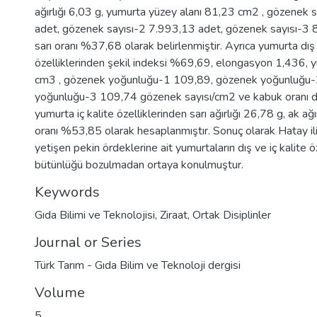
ağırlığı 6,03 g, yumurta yüzey alanı 81,23 cm2 , gözenek 
adet, gözenek sayısı-2 7.993,13 adet, gözenek sayısı-3 
sarı oranı %37,68 olarak belirlenmiştir. Ayrıca yumurta dış 
özelliklerinden şekil indeksi %69,69, elongasyon 1,436,
cm3 , gözenek yoğunluğu-1 109,89, gözenek yoğunluğu-
yoğunluğu-3 109,74 gözenek sayısı/cm2 ve kabuk oranı 
yumurta iç kalite özelliklerinden sarı ağırlığı 26,78 g, ak ağ
oranı %53,85 olarak hesaplanmıştır. Sonuç olarak Hatay il
yetişen pekin ördeklerine ait yumurtaların dış ve iç kalite ö
bütünlüğü bozulmadan ortaya konulmuştur.
Keywords
Gıda Bilimi ve Teknolojisi
,
Ziraat
,
Ortak Disiplinler
Journal or Series
Türk Tarım - Gıda Bilim ve Teknoloji dergisi
Volume
5