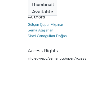
Date
Thumbnail
2017
Available
Authors
Gülşen Çopur Akpınar
Sema Alaşahan
Sibel Canoğulları Doğan
Access Rights
info:eu-repo/semantics/openAccess