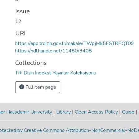
Issue
12
URI
https://app.trdizin.gov.tr/makale/TWpjMk5ESTRPQT09
https://hdl.handle.net/11480/3408
Collections
TR-Dizin İndeksli Yayınlar Koleksiyonu
Full item page
r Halisdemir University
|
Library
|
Open Access Policy
|
Guide
|
protected by Creative Commons Attribution-NonCommercial-NoDe