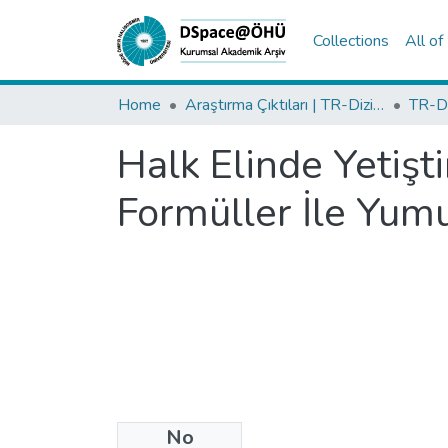
Collections
All o
Home
Araştırma Çıktıları | TR-Dizin | WoS | Scopus | PubMed
Halk Elinde Yetişt
Formüller İle Yumu
No