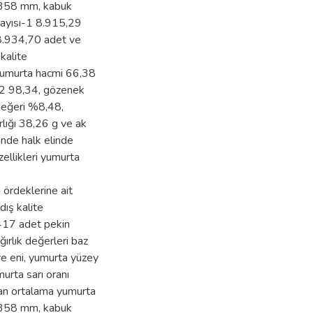
,358 mm, kabuk
sayısı-1 8.915,29
8.934,70 adet ve
kalite
 yumurta hacmi 66,38
2 98,34, gözenek
değeri %8,48,
ırlığı 38,26 g ve ak
inde halk elinde
zellikleri yumurta
n ördeklerine ait
dış kalite
 417 adet pekin
ırlık değerleri baz
ve eni, yumurta yüzey
murta sarı oranı
nan ortalama yumurta
,358 mm, kabuk