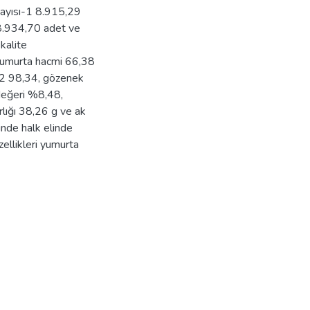
sayısı-1 8.915,29
8.934,70 adet ve
kalite
 yumurta hacmi 66,38
2 98,34, gözenek
değeri %8,48,
ırlığı 38,26 g ve ak
inde halk elinde
zellikleri yumurta