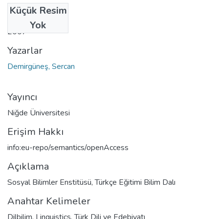
Küçük Resim
Tarih
Yok
2007
Yazarlar
Demirgüneş, Sercan
Yayıncı
Niğde Üniversitesi
Erişim Hakkı
info:eu-repo/semantics/openAccess
Açıklama
Sosyal Bilimler Enstitüsü, Türkçe Eğitimi Bilim Dalı
Anahtar Kelimeler
Dilbilim
,
Linguistics
,
Türk Dili ve Edebiyatı