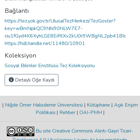
Bağlantı
https://tez.yok.gov.tr/UlusalTezMerkezi/TezGoster?
key=wBmNpkQC9Nhi90NLW7E7-
ciu1fGyd4K6XyhLGE8EiRtXv2kU0r9WBgNL2pb41BIc
https://hdl.handle.net/11480/10901
Koleksiyon
Sosyal Bilimler Enstitüsü Tez Koleksiyonu
Detaylı Öğe Kaydı
|
Niğde Ömer Halisdemir Üniversitesi
|
Kütüphane
|
Açık Erişim
Politikası
|
Rehber
|
OAI-PMH
|
Bu site Creative Commons Alıntı-Gayri Ticari-