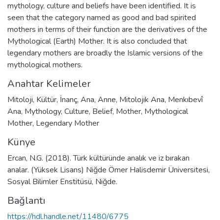
mythology, culture and beliefs have been identified. It is
seen that the category named as good and bad spirited
mothers in terms of their function are the derivatives of the
Mythological (Earth) Mother. It is also concluded that
legendary mothers are broadly the Islamic versions of the
mythological mothers.
Anahtar Kelimeler
Mitoloji
,
Kültür
,
İnanç
,
Ana
,
Anne
,
Mitolojik Ana
,
Menkıbevî
Ana
,
Mythology
,
Culture
,
Belief
,
Mother
,
Mythological
Mother
,
Legendary Mother
Künye
Ercan, N.G. (2018). Türk kültüründe analık ve iz bırakan
analar. (Yüksek Lisans) Niğde Ömer Halisdemir Üniversitesi,
Sosyal Bilimler Enstitüsü, Niğde.
Bağlantı
https://hdl.handle.net/11480/6775