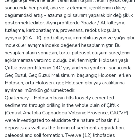
zenginleşir veya nehirler tarafından taşınır. Jeokimyasal ölçüm
sonucunda her profil, ana ve iz element içeriklerinin dikey
dağılımındaki artış - azalma gibi salınım yaparak bir değişiklik
göstermektedirler. Aynı profillerde ?bazlar / Al, killeşme,
tuzlaşma, karbonatlaşma, provenans, redoks koşulları,
ayrışma (CIA - K), podzollaşma, immobilizasyon ve yağış gibi
moleküler ayrışma indeks değerleri hesaplanmıştır. Bu
hesaplamaların sonuçları, tortu-paleosol oluşum süreçlerini
açıklamamıza yardımcı olduğu belirlenmiştir. Holosen yaşlı
Çiftlik ova profillerinin 14C yaşlandırma yöntemi sonucunda
Geç Buzul, Geç Buzul Maksimum, başlangıç Holosen, erken
Holosen, orta Holosen, geç Holosen gibi yaş aralıklarına
ayrılması mümkün görülmektedir.
Quaternary – Holosen basin fills loosely cemented
sediments through drilling in the whole plain of Çiftlik
(Central Anatolia Cappadocia Volcanic Provence, CACVP)
were investigated to elucidate the nature of basin fill
deposits as well as the timing of sediment aggradation,
paleosol and soil formation. Twelve (12) lithofacies