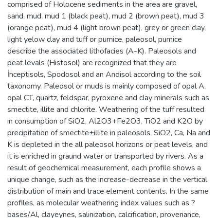
comprised of Holocene sediments in the area are gravel,
sand, mud, mud 1 (black peat), mud 2 (brown peat), mud 3
(orange peat), mud 4 (light brown peat), grey or green clay,
light yelow clay and tuff or pumice, paleosol, pumice
describe the associated lithofacies (A-K). Paleosols and
peat levals (Histosol) are recognized that they are
İnceptisols, Spodosol and an Andisol according to the soil
taxonomy. Paleosol or muds is mainly composed of opal A,
opal CT, quartz, feldspar, pyroxene and clay minerals such as
smectite, illite and chlorite. Weathering of the tuff resulted
in consumption of SiO2, Al2O3+Fe2O3, TiO2 and K2O by
precipitation of smectite±illite in paleosols. SiO2, Ca, Na and
K is depleted in the all paleosol horizons or peat levels, and
it is enriched in graund water or transported by rivers. As a
result of geochemical measurement, each profile shows a
unique change, such as the increase-decrease in the vertical
distribution of main and trace element contents. In the same
profiles, as molecular weathering index values such as ?
bases/Al, clayeynes, salinization, calcification, provenance,