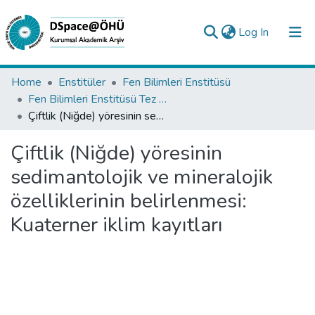
(current)
Log In
Collections
Home
Enstitüler
Fen Bilimleri Enstitüsü
Fen Bilimleri Enstitüsü Tez Koleksiyonu
All of DSpace
Çiftlik (Niğde) yöresinin sedimantolojik ve mineralojik özelliklerinin belirlenmesi: Kuaterner iklim kayıtları
Statistics
Çiftlik (Niğde) yöresinin
Analyze
sedimantolojik ve mineralojik
Request/Question
özelliklerinin belirlenmesi:
Kuaterner iklim kayıtları