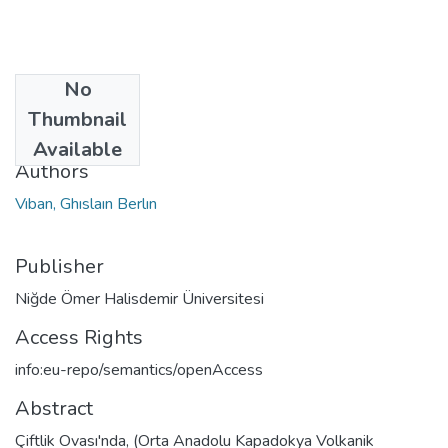
No
Date
Thumbnail
2022
Available
Authors
Vıban, Ghıslaın Berlın
Publisher
Niğde Ömer Halisdemir Üniversitesi
Access Rights
info:eu-repo/semantics/openAccess
Abstract
Çiftlik Ovası'nda, (Orta Anadolu Kapadokya Volkanik