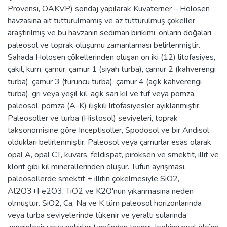
Provensi, OAKVP) sondaj yapılarak Kuvaterner – Holosen
havzasına ait tutturulmamış ve az tutturulmuş çökeller
araştırılmış ve bu havzanın sediman birikimi, onların doğaları,
paleosol ve toprak oluşumu zamanlaması belirlenmiştir.
Sahada Holosen çökellerinden oluşan on iki (12) litofasiyes,
çakıl, kum, çamur, çamur 1 (siyah turba), çamur 2 (kahverengi
turba), çamur 3 (turuncu turba), çamur 4 (açık kahverengi
turba), gri veya yeşil kil, açık sarı kil ve tüf veya pomza,
paleosol, pomza (A-K) ilişkili litofasiyesler ayıklanmıştır.
Paleosoller ve turba (Histosol) seviyeleri, toprak
taksonomisine göre Inceptisoller, Spodosol ve bir Andisol
oldukları belirlenmiştir. Paleosol veya çamurlar esas olarak
opal A, opal CT, kuvars, feldispat, piroksen ve smektit, illit ve
klorit gibi kil minerallerinden oluşur. Tüfün ayrışması,
paleosollerde smektit ± illitin çökelmesiyle SiO2,
Al2O3+Fe2O3, TiO2 ve K2O'nun yıkanmasına neden
olmuştur. SiO2, Ca, Na ve K tüm paleosol horizonlarında
veya turba seviyelerinde tükenir ve yeraltı sularında