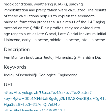
redox conditions, weathering (CIA-K), leaching,
immobilization and precipitation were calculated. The results
of these calculations help us to explain the sediment-
paleosol formation processes. As a result of the 14C aging
method on the Çiftlik Plain profiles, they are divided into
age ranges such as late Glacial, Late Glacial Maximum, initial
Holocene, early Holocene, middle Holocene, late Holocene.
Description
Fen Bilimleri Enstitüsü, Jeoloji Mühendisliği Ana Bilim Dalı
Keywords
Jeoloji Mühendisliği
,
Geological Engineering
URI
https://tez.yok.gov.tr/UlusalTezMerkezi/TezGoster?
key=RjZwH00oMG4iNa5Sgvlgg2k16ASKvdGQLeFXgR1c
Hgu3s2SFToZM61Ar_Qf7nD4o
https://hdl.handle.net/11480/9433