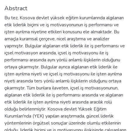
Abstract
Bu tez, Kosova devlet yüksek eğitim kurumlarında algılanan
etik liderlik biçimi ve iş motivasyonunun iş performansı ve
işten ayrılma niyetine etkileri konusunu ele almaktadır. Bu
amaçla kuramsal çerçeve, nicel araştırma ve analizler
yapmıştır. Bulgular algılanan etik liderlik ile iş performansı ve
içsel motivasyon arasında, içsel iş motivasyonu ile iş
performansı arasında aynı yönlü anlamlı ilişkilerin olduğunu
ortaya çıkarmıştır. Bulgular ayrıca algılanan etik liderlik ile
işten ayrılma niyeti ve içsel iş motivasyonu ile işten ayrılma
niyeti arasında ters yönlü anlamlı ilişkilerin olduğunu ortaya
çıkarmıştır. Tüm bunlara ilaveten, içsel iş motivasyonunun,
algılanan etik liderlik ile iş performansı arasında ve algılanan
etik liderlik ile işten ayrılma niyeti arasında aracılık rolü
olduğu belirlenmiştir. Kosova devlet Yüksek Eğitim
Kurumları'nda (YEK) yapılan araştırmada, güncel liderlik
yöntemlerinin örgütsel sonuçlar üzerinde olumlu etkilerinin
olduğu, liderlik biçimi ve iş motivasyonu ilişkisinde çalışanların