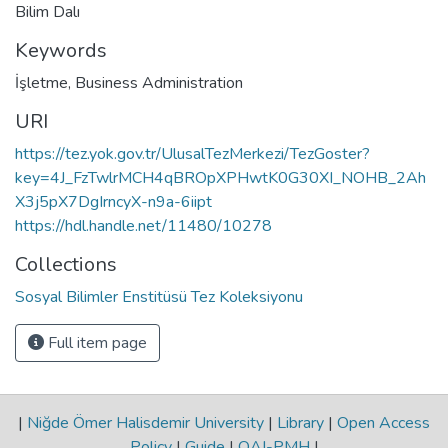
Bilim Dalı
Keywords
İşletme
,
Business Administration
URI
https://tez.yok.gov.tr/UlusalTezMerkezi/TezGoster?
key=4J_FzTwlrMCH4qBROpXPHwtK0G30XI_NOHB_2Ah
X3j5pX7DgIrncyX-n9a-6iipt
https://hdl.handle.net/11480/10278
Collections
Sosyal Bilimler Enstitüsü Tez Koleksiyonu
Full item page
|
Niğde Ömer Halisdemir University
|
Library
|
Open Access
Policy
|
Guide
|
OAI-PMH
|