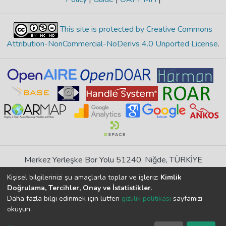
This site is protected by Creative Commons
Attribution-NonCommercial-NoDerivs 4.0 Unported License
.
Merkez Yerleşke Bor Yolu 51240, Niğde, TÜRKİYE
If you find any errors in content please report us
Kişisel bilgilerinizi şu amaçlarla toplar ve işleriz:
Kimlik
Doğrulama, Tercihler, Onay ve İstatistikler
.
Daha fazla bilgi edinmek için lütfen
gizlilik politikası
sayfamızı
DSpace 7.6.1, Powered by
İdeal DSpace
okuyun.
DSpace software
copyright © 2002-2026
LYRASIS