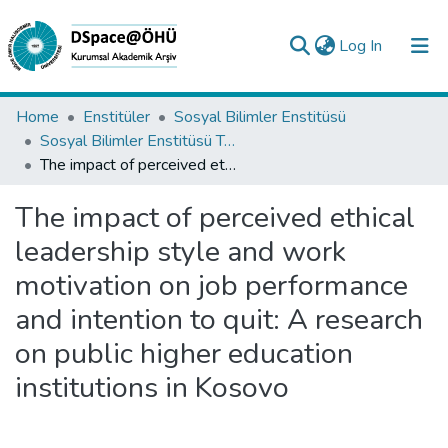
(current)
Log In
Collections
Home
Enstitüler
Sosyal Bilimler Enstitüsü
Sosyal Bilimler Enstitüsü Tez Koleksiyonu
All of DSpace
The impact of perceived ethical leadership style and work motivation on job performance and intention to quit: A research on public higher education institutions in Kosovo
Statistics
The impact of perceived ethical
Analyze
leadership style and work
Request/Question
motivation on job performance
and intention to quit: A research
on public higher education
institutions in Kosovo