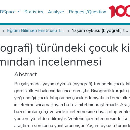
f DSpace
Statistics
Analyze
Request/Question
Eğitim Bilimleri Enstitüsü Tez Koleksiyonu
Yaşam öyküsü (biyografi) türündeki çocuk kitaplarının 'çocuğa görelik' ilkesi bakımından incelenmesi
grafi) türündeki çocuk ki
kımından incelenmesi
Abstract
Bu çalışmada, yaşam öyküsü (biyografi) türündeki çocuk kit
görelik ilkesi bakımından incelenmiştir. Biyografik kurgulu (
yeğlendiği) çocuk kitaplarının çocuk edebiyatının temel ilke
incelenmesini amaçlayan bu tez, nitel bir araştırmadır. Araşt
bazı ulamlar çerçevesinde incelenmesine dayalı olup veril
yöntemiyle elde edilmiştir. Verilerin çözümlenmesinde ise 
araştırma sorularına yanıt aranmıştır. Yaşam öyküsü türünde