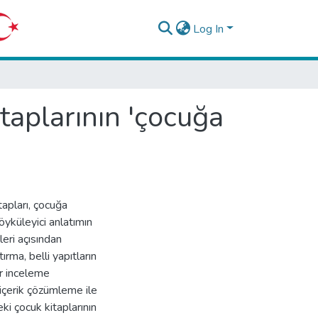
Log In
taplarının 'çocuğa
apları, çocuğa
öyküleyici anlatımın
leri açısından
ırma, belli yapıtların
er inceleme
içerik çözümleme ile
ki çocuk kitaplarının