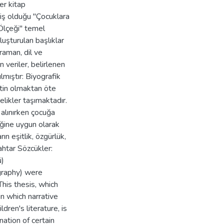
er kitap
miş olduğu "Çocuklara
Ölçeği" temel
luşturulan başlıklar
raman, dil ve
n veriler, belirlenen
mıştır: Biyografik
etin olmaktan öte
elikler taşımaktadır.
 alınırken çocuğa
iğine uygun olarak
rın eşitlik, özgürlük,
nahtar Sözcükler:
ü)
ography) were
This thesis, which
in which narrative
ldren's literature, is
nation of certain