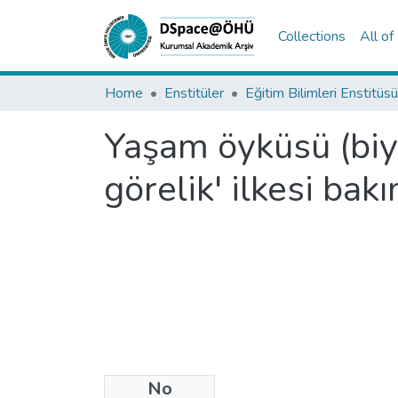
Collections
All o
Home
Enstitüler
Eğitim Bilimleri Enstitüsü
Yaşam öyküsü (biyo
görelik' ilkesi ba
No