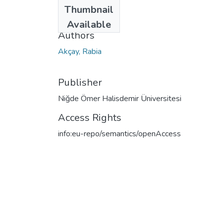
Date
Thumbnail
2022
Available
Authors
Akçay, Rabia
Publisher
Niğde Ömer Halisdemir Üniversitesi
Access Rights
info:eu-repo/semantics/openAccess