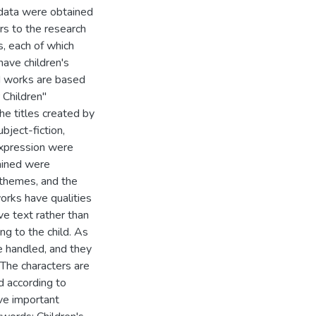
 data were obtained
rs to the research
, each of which
have children's
ed works are based
 Children"
e titles created by
ubject-fiction,
xpression were
tained were
 themes, and the
orks have qualities
ve text rather than
ng to the child. As
e handled, and they
 The characters are
d according to
ave important