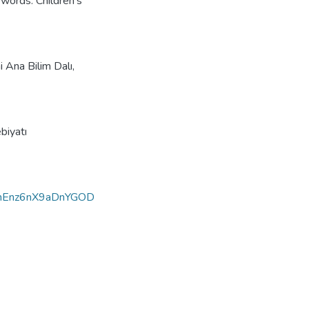
words: Children's
i Ana Bilim Dalı,
biyatı
hEnz6nX9aDnYGOD