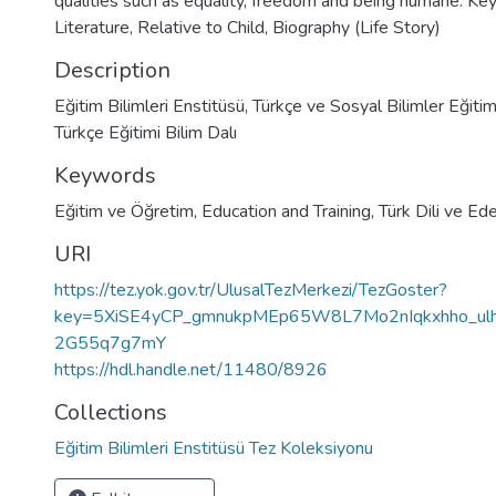
qualities such as equality, freedom and being humane. Key
Literature, Relative to Child, Biography (Life Story)
Description
Eğitim Bilimleri Enstitüsü, Türkçe ve Sosyal Bilimler Eğitim
Türkçe Eğitimi Bilim Dalı
Keywords
Eğitim ve Öğretim
,
Education and Training
,
Türk Dili ve Ede
URI
https://tez.yok.gov.tr/UlusalTezMerkezi/TezGoster?
key=5XiSE4yCP_gmnukpMEp65W8L7Mo2nIqkxhho_ul
2G55q7g7mY
https://hdl.handle.net/11480/8926
Collections
Eğitim Bilimleri Enstitüsü Tez Koleksiyonu