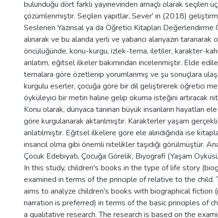
bulunduğu dört farklı yayınevinden amaçlı olarak seçilen üç
çözümlenmiştir. Seçilen yapıtlar, Sever' in (2018) geliştir
Seslenen Yazınsal ya da Öğretici Kitapları Değerlendirme 
alınarak ve bu alanda yerli ve yabancı alanyazın taranarak o
öncülüğünde, konu-kurgu, izlek-tema, iletiler, karakter-kah
anlatım, eğitsel ilkeler bakımından incelenmiştir. Elde edile
temalara göre özetlenip yorumlanmış ve şu sonuçlara ulaşıl
kurgulu eserler, çocuğa göre bir dil geliştirerek öğretici m
öyküleyici bir metin haline gelip okuma isteğini artıracak nit
Konu olarak, dünyaca tanınan büyük insanların hayatları ele
göre kurgulanarak aktarılmıştır. Karakterler yaşam gerçekl
anlatılmıştır. Eğitsel ilkelere göre ele alındığında ise kitapla
insancıl olma gibi önemli nitelikler taşıdığı görülmüştür. A
Çocuk Edebiyatı, Çocuğa Görelik, Biyografi (Yaşam Öyküs
In this study, children's books in the type of life story (bi
examined in terms of the principle of relative to the child. 
aims to analyze children's books with biographical fiction (
narration is preferred) in terms of the basic principles of chi
a qualitative research. The research is based on the exami