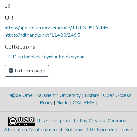
16
URI
https://app.trdizin.gov.tr/makale/T1RjNU9EYzM=
https://hdl.handle.net/11480/2495
Collections
TR-Dizin İndeksli Yayınlar Koleksiyonu
Full item page
|
Niğde Ömer Halisdemir University
|
Library
|
Open Access
Policy
|
Guide
|
OAI-PMH
|
This site is protected by Creative Commons
Attribution-NonCommercial-NoDerivs 4.0 Unported License
.