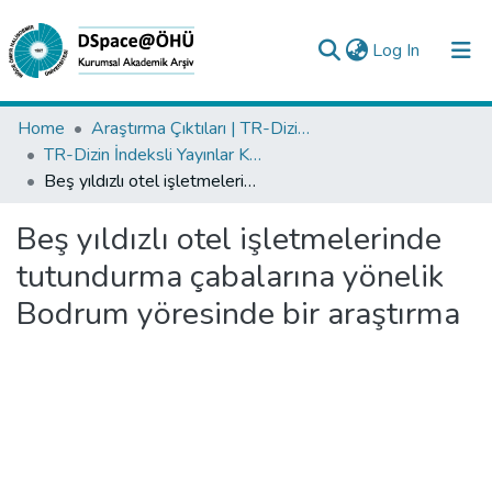
(current)
Log In
Collections
Home
Araştırma Çıktıları | TR-Dizin | WoS | Scopus | PubMed
TR-Dizin İndeksli Yayınlar Koleksiyonu
All of DSpace
Beş yıldızlı otel işletmelerinde tutundurma çabalarına yönelik Bodrum yöresinde bir araştırma
Statistics
Beş yıldızlı otel işletmelerinde
Analyze
tutundurma çabalarına yönelik
Request/Question
Bodrum yöresinde bir araştırma