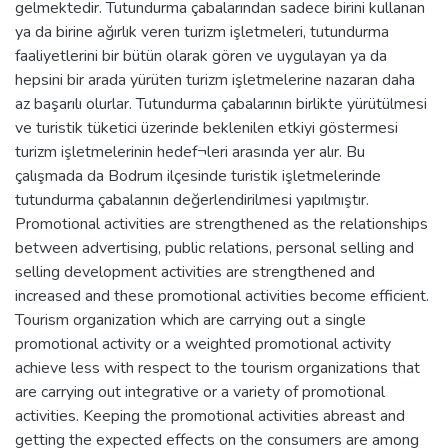
gelmektedir. Tutundurma çabalarından sadece birini kullanan
ya da birine ağırlık veren turizm işletmeleri, tutundurma
faaliyetlerini bir bütün olarak gören ve uygulayan ya da
hepsini bir arada yürüten turizm işletmelerine nazaran daha
az başarılı olurlar. Tutundurma çabalarının birlikte yürütülmesi
ve turistik tüketici üzerinde beklenilen etkiyi göstermesi
turizm işletmelerinin hedef¬leri arasında yer alır. Bu
çalışmada da Bodrum ilçesinde turistik işletmelerinde
tutundurma çabalannın değerlendirilmesi yapılmıştır.
Promotional activities are strengthened as the relationships
between advertising, public relations, personal selling and
selling development activities are strengthened and
increased and these promotional activities become efficient.
Tourism organization which are carrying out a single
promotional activity or a weighted promotional activity
achieve less with respect to the tourism organizations that
are carrying out integrative or a variety of promotional
activities. Keeping the promotional activities abreast and
getting the expected effects on the consumers are among