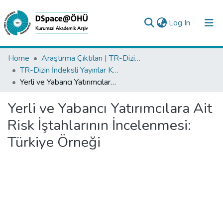
(current)
Log In
Collections
Home
Araştırma Çıktıları | TR-Dizin | WoS | Scopus | PubMed
TR-Dizin İndeksli Yayınlar Koleksiyonu
All of DSpace
Yerli ve Yabancı Yatırımcılara Ait Risk İştahlarının İncelenmesi: Türkiye Örneği
Statistics
Yerli ve Yabancı Yatırımcılara Ait
Analyze
Risk İştahlarının İncelenmesi:
Request/Question
Türkiye Örneği