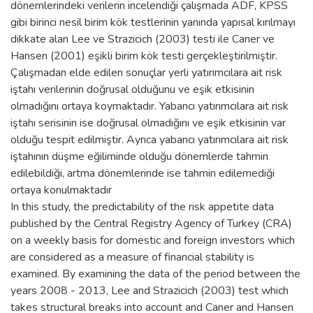
dönemlerindeki verilerin incelendiği çalışmada ADF, KPSS
gibi birinci nesil birim kök testlerinin yanında yapısal kırılmayı
dikkate alan Lee ve Strazicich (2003) testi ile Caner ve
Hansen (2001) eşikli birim kök testi gerçekleştirilmiştir.
Çalışmadan elde edilen sonuçlar yerli yatırımcılara ait risk
iştahı verilerinin doğrusal olduğunu ve eşik etkisinin
olmadığını ortaya koymaktadır. Yabancı yatırımcılara ait risk
iştahı serisinin ise doğrusal olmadığını ve eşik etkisinin var
olduğu tespit edilmiştir. Ayrıca yabancı yatırımcılara ait risk
iştahının düşme eğiliminde olduğu dönemlerde tahmin
edilebildiği, artma dönemlerinde ise tahmin edilemediği
ortaya konulmaktadır
In this study, the predictability of the risk appetite data
published by the Central Registry Agency of Turkey (CRA)
on a weekly basis for domestic and foreign investors which
are considered as a measure of financial stability is
examined. By examining the data of the period between the
years 2008 - 2013, Lee and Strazicich (2003) test which
takes structural breaks into account and Caner and Hansen