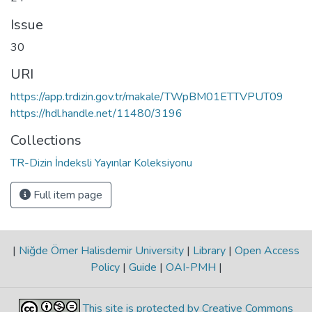
Issue
30
URI
https://app.trdizin.gov.tr/makale/TWpBM01ETTVPUT09
https://hdl.handle.net/11480/3196
Collections
TR-Dizin İndeksli Yayınlar Koleksiyonu
Full item page
|
Niğde Ömer Halisdemir University
|
Library
|
Open Access
Policy
|
Guide
|
OAI-PMH
|
This site is protected by Creative Commons