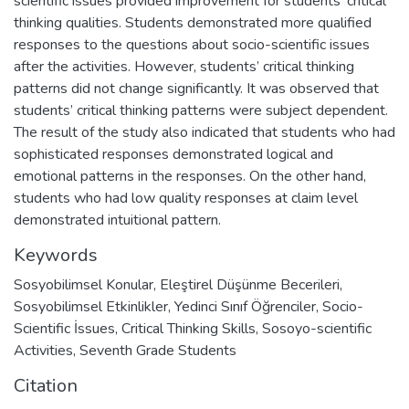
scientific issues provided improvement for students’ critical
thinking qualities. Students demonstrated more qualified
responses to the questions about socio-scientific issues
after the activities. However, students’ critical thinking
patterns did not change significantly. It was observed that
students’ critical thinking patterns were subject dependent.
The result of the study also indicated that students who had
sophisticated responses demonstrated logical and
emotional patterns in the responses. On the other hand,
students who had low quality responses at claim level
demonstrated intuitional pattern.
Keywords
Sosyobilimsel Konular
,
Eleştirel Düşünme Becerileri
,
Sosyobilimsel Etkinlikler
,
Yedinci Sınıf Öğrenciler
,
Socio-
Scientific İssues
,
Critical Thinking Skills
,
Sosoyo-scientific
Activities
,
Seventh Grade Students
Citation