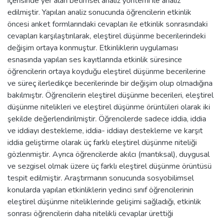
içerisinde yer alan betimsel analiz yöntemi ile analiz
edilmiştir. Yapılan analiz sonucunda öğrencilerin etkinlik
öncesi anket formlarındaki cevapları ile etkinlik sonrasındaki
cevapları karşılaştırılarak, eleştirel düşünme becerilerindeki
değişim ortaya konmuştur. Etkinliklerin uygulaması
esnasında yapılan ses kayıtlarında etkinlik süresince
öğrencilerin ortaya koyduğu eleştirel düşünme becerilerine
ve süreç ilerledikçe becerilerinde bir değişim olup olmadığına
bakılmıştır. Öğrencilerin eleştirel düşünme becerileri, eleştirel
düşünme nitelikleri ve eleştirel düşünme örüntüleri olarak iki
şekilde değerlendirilmiştir. Öğrencilerde sadece iddia, iddia
ve iddiayı destekleme, iddia- iddiayı destekleme ve karşıt
iddia geliştirme olarak üç farklı eleştirel düşünme niteliği
gözlenmiştir. Ayrıca öğrencilerde akılcı (mantıksal), duygusal
ve sezgisel olmak üzere üç farklı eleştirel düşünme örüntüsü
tespit edilmiştir. Araştırmanın sonucunda sosyobilimsel
konularda yapılan etkinliklerin yedinci sınıf öğrencilerinin
eleştirel düşünme niteliklerinde gelişimi sağladığı, etkinlik
sonrası öğrencilerin daha nitelikli cevaplar ürettiği