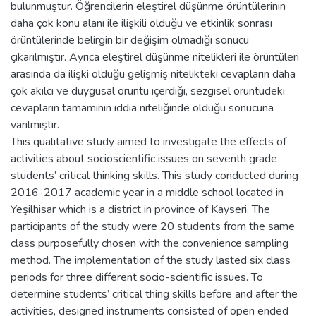
bulunmuştur. Öğrencilerin eleştirel düşünme örüntülerinin
daha çok konu alanı ile ilişkili olduğu ve etkinlik sonrası
örüntülerinde belirgin bir değişim olmadığı sonucu
çıkarılmıştır. Ayrıca eleştirel düşünme nitelikleri ile örüntüleri
arasında da ilişki olduğu gelişmiş nitelikteki cevapların daha
çok akılcı ve duygusal örüntü içerdiği, sezgisel örüntüdeki
cevapların tamamının iddia niteliğinde olduğu sonucuna
varılmıştır.
This qualitative study aimed to investigate the effects of
activities about socioscientific issues on seventh grade
students’ critical thinking skills. This study conducted during
2016-2017 academic year in a middle school located in
Yeşilhisar which is a district in province of Kayseri. The
participants of the study were 20 students from the same
class purposefully chosen with the convenience sampling
method. The implementation of the study lasted six class
periods for three different socio-scientific issues. To
determine students’ critical thing skills before and after the
activities, designed instruments consisted of open ended