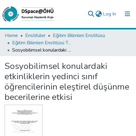
(current)
Log In
Collections
Home
Enstitüler
Eğitim Bilimleri Enstitüsü
Eğitim Bilimleri Enstitüsü Tez Koleksiyonu
All of DSpace
Sosyobilimsel konulardaki etkinliklerin yedinci sınıf öğrencilerinin eleştirel düşünme becerilerine etkisi
Statistics
Sosyobilimsel konulardaki
Analyze
etkinliklerin yedinci sınıf
Request/Question
öğrencilerinin eleştirel düşünme
becerilerine etkisi