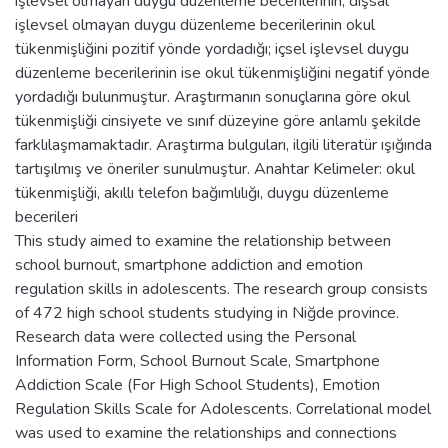
işlevsel olmayan duygu düzenleme becerilerinin, dışsal
işlevsel olmayan duygu düzenleme becerilerinin okul
tükenmişliğini pozitif yönde yordadığı; içsel işlevsel duygu
düzenleme becerilerinin ise okul tükenmişliğini negatif yönde
yordadığı bulunmuştur. Araştırmanın sonuçlarına göre okul
tükenmişliği cinsiyete ve sınıf düzeyine göre anlamlı şekilde
farklılaşmamaktadır. Araştırma bulguları, ilgili literatür ışığında
tartışılmış ve öneriler sunulmuştur. Anahtar Kelimeler: okul
tükenmişliği, akıllı telefon bağımlılığı, duygu düzenleme
becerileri
This study aimed to examine the relationship between
school burnout, smartphone addiction and emotion
regulation skills in adolescents. The research group consists
of 472 high school students studying in Niğde province.
Research data were collected using the Personal
Information Form, School Burnout Scale, Smartphone
Addiction Scale (For High School Students), Emotion
Regulation Skills Scale for Adolescents. Correlational model
was used to examine the relationships and connections