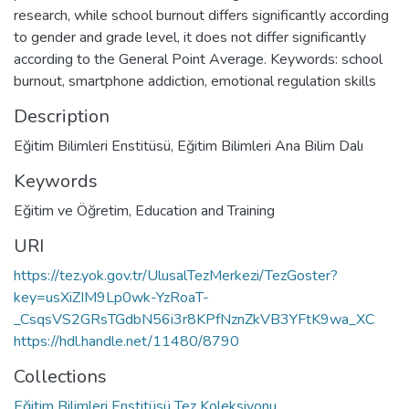
research, while school burnout differs significantly according
to gender and grade level, it does not differ significantly
according to the General Point Average. Keywords: school
burnout, smartphone addiction, emotional regulation skills
Description
Eğitim Bilimleri Enstitüsü, Eğitim Bilimleri Ana Bilim Dalı
Keywords
Eğitim ve Öğretim
,
Education and Training
URI
https://tez.yok.gov.tr/UlusalTezMerkezi/TezGoster?
key=usXiZIM9Lp0wk-YzRoaT-
_CsqsVS2GRsTGdbN56i3r8KPfNznZkVB3YFtK9wa_XC
https://hdl.handle.net/11480/8790
Collections
Eğitim Bilimleri Enstitüsü Tez Koleksiyonu