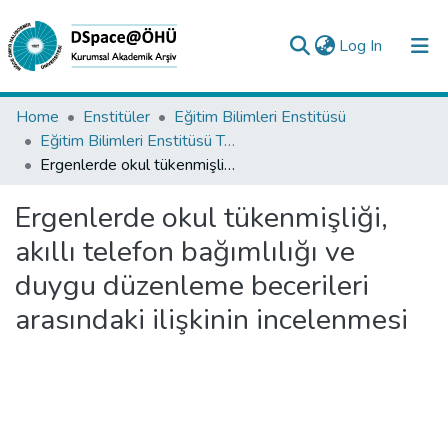
(current)
Log In
Collections
Home
Enstitüler
Eğitim Bilimleri Enstitüsü
Eğitim Bilimleri Enstitüsü Tez Koleksiyonu
All of DSpace
Ergenlerde okul tükenmişliği, akıllı telefon bağımlılığı ve duygu düzenleme becerileri arasındaki ilişkinin incelenmesi
Statistics
Ergenlerde okul tükenmişliği,
Analyze
akıllı telefon bağımlılığı ve
Request/Question
duygu düzenleme becerileri
arasındaki ilişkinin incelenmesi