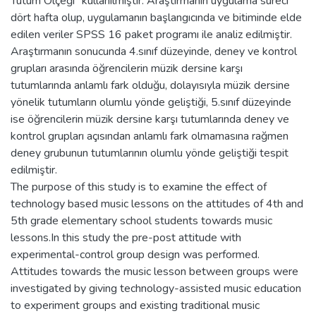
Tutum Ölçeği" kullanılmıştır. Araştırmanın uygulama süreci
dört hafta olup, uygulamanın başlangıcında ve bitiminde elde
edilen veriler SPSS 16 paket programı ile analiz edilmiştir.
Araştırmanın sonucunda 4.sınıf düzeyinde, deney ve kontrol
grupları arasında öğrencilerin müzik dersine karşı
tutumlarında anlamlı fark olduğu, dolayısıyla müzik dersine
yönelik tutumların olumlu yönde geliştiği, 5.sınıf düzeyinde
ise öğrencilerin müzik dersine karşı tutumlarında deney ve
kontrol grupları açısından anlamlı fark olmamasına rağmen
deney grubunun tutumlarının olumlu yönde geliştiği tespit
edilmiştir.
The purpose of this study is to examine the effect of
technology based music lessons on the attitudes of 4th and
5th grade elementary school students towards music
lessons.In this study the pre-post attitude with
experimental-control group design was performed.
Attitudes towards the music lesson between groups were
investigated by giving technology-assisted music education
to experiment groups and existing traditional music