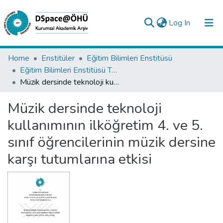
(current)
Log In
Collections
Home
Enstitüler
Eğitim Bilimleri Enstitüsü
Eğitim Bilimleri Enstitüsü Tez Koleksiyonu
All of DSpace
Müzik dersinde teknoloji kullanımının ilköğretim 4. ve 5. sınıf öğrencilerinin müzik dersine karşı tutumlarına etkisi
Statistics
Müzik dersinde teknoloji
Analyze
kullanımının ilköğretim 4. ve 5.
Request/Question
sınıf öğrencilerinin müzik dersine
karşı tutumlarına etkisi