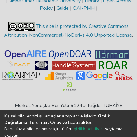
|
Niğde Ömer Halisdemir University
|
Library
|
Open Access
Policy
|
Guide
|
OAI-PMH
|
This site is protected by Creative Commons
Attribution-NonCommercial-NoDerivs 4.0 Unported License
.
Merkez Yerleşke Bor Yolu 51240, Niğde, TÜRKİYE
If you find any errors in content please report us
Kişisel bilgilerinizi şu amaçlarla toplar ve işleriz:
Kimlik
Doğrulama, Tercihler, Onay ve İstatistikler
.
Daha fazla bilgi edinmek için lütfen
gizlilik politikası
sayfamızı
DSpace 7.6.1, Powered by
İdeal DSpace
okuyun.