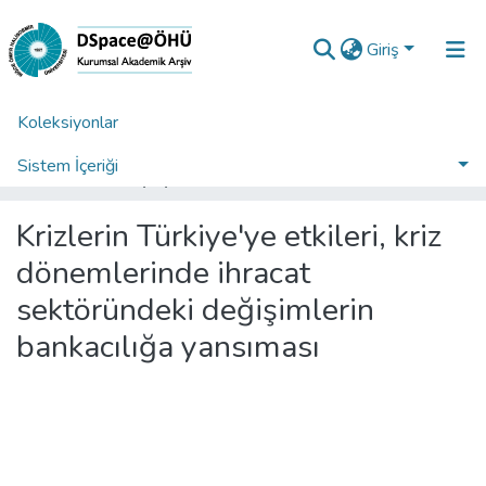
Giriş
Koleksiyonlar
Ana Sayfa
Enstitüler
Sosyal Bilimler Enstitüsü
Sosyal Bilimler Enstitüsü Tez Koleksiyonu
Sistem İçeriği
Krizlerin Türkiye'ye etkileri, kriz dönemlerinde ihracat sektöründeki değişimlerin bankacılığa yansıması
İstatistikler
Krizlerin Türkiye'ye etkileri, kriz
Analiz
dönemlerinde ihracat
Talep/Soru
sektöründeki değişimlerin
bankacılığa yansıması