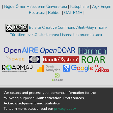
|
Niğde Ömer Halisdemir Üniversitesi
|
Kütüphane
|
Açık Erişim
Politikası
|
Rehber
|
OAI-PMH
|
Bu site Creative Commons Alıntı-Gayri Ticari-
Türetilemez 4.0 Uluslararası Lisansı ile korunmaktadır
.
Merkez Yerleşke Bor Yolu 51240, Niğde, TÜRKİYE
We collect and process your personal information for the
following purposes:
Authentication, Preferences,
İçerikte herhangi bir hata görürseniz lütfen bize bildirin
Acknowledgement and Statistics
.
To learn more, please read our
privacy policy
.