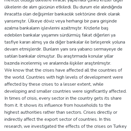
ülkelerin de alım gücünün etkiledi. Bu durum ele alındığında
ihracatta olan değişimler bankacılık sektörüne direk olarak
yansımıştır. Ülkeye döviz veya herhangi bir para girişinde
azalma bankaların işlevlerini azaltmıştır. Krizlerle baş
edebilen bankalar yaşamını sürdürmüş fakat diğerleri ya
tasfiye kararı almış ya da diğer bankalar ile birleşerek yoluna
devam etmişlerdir. Bunların yanı sıra yabancı sermayeye de
satılan bankalar olmuştur. Bu araştırmada konular yıllar
bazında incelenmiş ve aralarında ilişkiler araştırılmıştır.
We know that the crises have affected all the countries of
the world. Countries with high levels of development were
affected by these crises to a lesser extent, while
developing and smaller countries were significantly affected.
In times of crisis, every sector in the country gets its share
from it. It shows its influence from households to the
highest authorities rather than sectors. Crises directly or
indirectly affect the export sector of countries. In this
research, we investigated the effects of the crises on Turkey