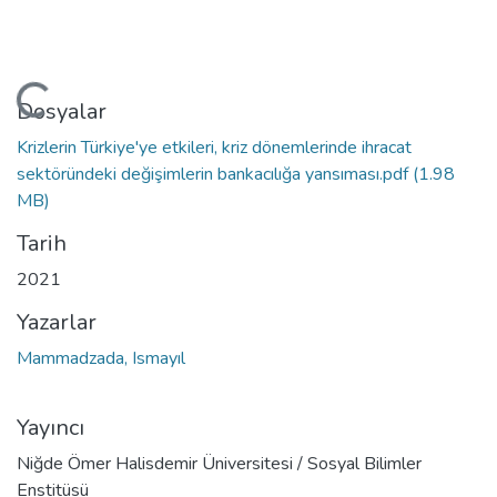
Yükleniyor...
Dosyalar
Krizlerin Türkiye'ye etkileri, kriz dönemlerinde ihracat
sektöründeki değişimlerin bankacılığa yansıması.pdf
(1.98
MB)
Tarih
2021
Yazarlar
Mammadzada, Ismayıl
Yayıncı
Niğde Ömer Halisdemir Üniversitesi / Sosyal Bilimler
Enstitüsü