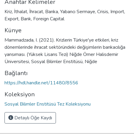
Anahtar Kelimeler
Kriz
,
İthalat
,
İhracat
,
Banka
,
Yabancı Sermaye
,
Crisis
,
Import
,
Export
,
Bank
,
Foreign Capital
Künye
Mammadzada, I. (2021). Krizlerin Türkiye'ye etkileri, kriz
dönemlerinde ihracat sektöründeki değişimlerin bankacılığa
yansıması. (Yüksek Lisans Tezi) Niğde Ömer Halisdemir
Üniversitesi, Sosyal Bilimler Enstitüsü, Niğde
Bağlantı
https://hdl.handle.net/11480/8556
Koleksiyon
Sosyal Bilimler Enstitüsü Tez Koleksiyonu
Detaylı Öğe Kaydı