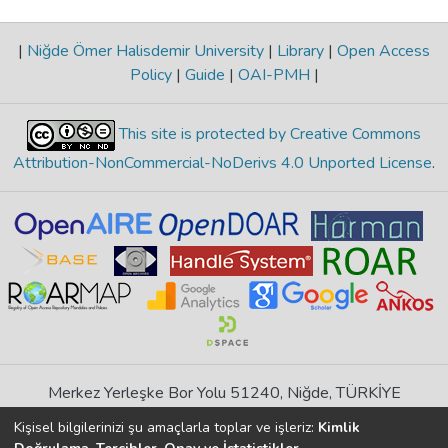
|
Niğde Ömer Halisdemir University
|
Library
|
Open Access
Policy
|
Guide
|
OAI-PMH
|
This site is protected by Creative Commons
Attribution-NonCommercial-NoDerivs 4.0 Unported License
.
Merkez Yerleşke Bor Yolu 51240, Niğde, TÜRKİYE
If you find any errors in content please report us
Kişisel bilgilerinizi şu amaçlarla toplar ve işleriz:
Kimlik