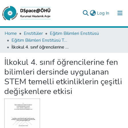
(current)
Log In
Collections
Home
Enstitüler
Eğitim Bilimleri Enstitüsü
Eğitim Bilimleri Enstitüsü Tez Koleksiyonu
All of DSpace
İlkokul 4. sınıf öğrencilerine fen bilimleri dersinde uygulanan STEM temelli etkinliklerin çeşitli değişkenlere etkisi
Statistics
İlkokul 4. sınıf öğrencilerine fen
Analyze
bilimleri dersinde uygulanan
Request/Question
STEM temelli etkinliklerin çeşitli
değişkenlere etkisi