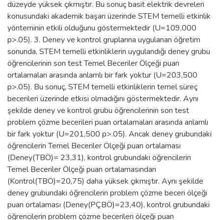
düzeyde yüksek çıkmıştır. Bu sonuç basit elektrik devreleri
konusundaki akademik başarı üzerinde STEM temelli etkinlik
yönteminin etkili olduğunu göstermektedir (U=109,000
p>.05). 3. Deney ve kontrol gruplarına uygulanan öğretim
sonunda, STEM temelli etkinliklerin uygulandığı deney grubu
öğrencilerinin son test Temel Beceriler Ölçeği puan
ortalamaları arasında anlamlı bir fark yoktur (U=203,500
p>.05). Bu sonuç, STEM temelli etkinliklerin temel süreç
becerileri üzerinde etkisi olmadığını göstermektedir. Aynı
şekilde deney ve kontrol grubu öğrencilerinin son test
problem çözme becerileri puan ortalamaları arasında anlamlı
bir fark yoktur (U=201,500 p>.05). Ancak deney grubundaki
öğrencilerin Temel Beceriler Ölçeği puan ortalaması
(Deney(TBÖ)= 23,31), kontrol grubundaki öğrencilerin
Temel Beceriler Ölçeği puan ortalamasından
(Kontrol(TBÖ)=20,75) daha yüksek çıkmıştır. Aynı şekilde
deney grubundaki öğrencilerin problem çözme beceri ölçeği
puan ortalaması (Deney(PÇBÖ)=23,40), kontrol grubundaki
öğrencilerin problem çözme becerileri ölçeği puan