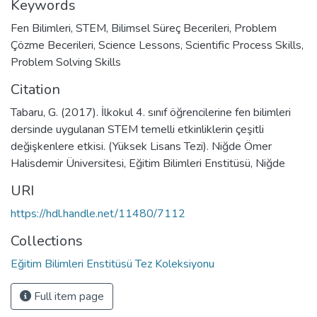
Keywords
Fen Bilimleri
,
STEM
,
Bilimsel Süreç Becerileri
,
Problem
Çözme Becerileri
,
Science Lessons
,
Scientific Process Skills
,
Problem Solving Skills
Citation
Tabaru, G. (2017). İlkokul 4. sınıf öğrencilerine fen bilimleri
dersinde uygulanan STEM temelli etkinliklerin çeşitli
değişkenlere etkisi. (Yüksek Lisans Tezi). Niğde Ömer
Halisdemir Üniversitesi, Eğitim Bilimleri Enstitüsü, Niğde
URI
https://hdl.handle.net/11480/7112
Collections
Eğitim Bilimleri Enstitüsü Tez Koleksiyonu
Full item page