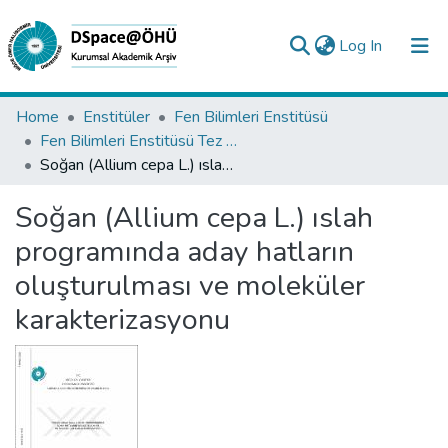
(current)
Log In
Collections
Home
Enstitüler
Fen Bilimleri Enstitüsü
Fen Bilimleri Enstitüsü Tez Koleksiyonu
All of DSpace
Soğan (Allium cepa L.) ıslah programında aday hatların oluşturulması ve moleküler karakterizasyonu
Statistics
Soğan (Allium cepa L.) ıslah
Analyze
programında aday hatların
Request/Question
oluşturulması ve moleküler
karakterizasyonu