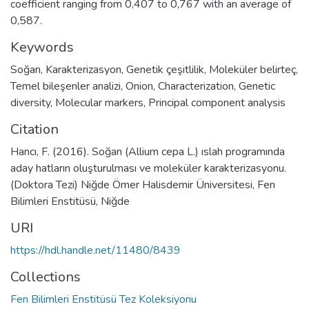
coefficient ranging from 0,407 to 0,767 with an average of
0,587.
Keywords
Soğan
,
Karakterizasyon
,
Genetik çeşitlilik
,
Moleküler belirteç
,
Temel bileşenler analizi
,
Onion
,
Characterization
,
Genetic
diversity
,
Molecular markers
,
Principal component analysis
Citation
Hancı, F. (2016). Soğan (Allium cepa L.) ıslah programında
aday hatların oluşturulması ve moleküler karakterizasyonu.
(Doktora Tezi) Niğde Ömer Halisdemir Üniversitesi, Fen
Bilimleri Enstitüsü, Niğde
URI
https://hdl.handle.net/11480/8439
Collections
Fen Bilimleri Enstitüsü Tez Koleksiyonu