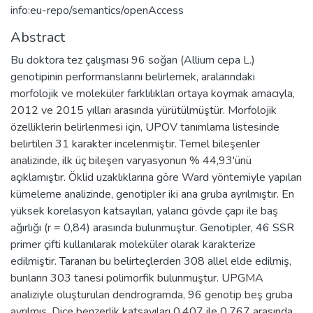
info:eu-repo/semantics/openAccess
Abstract
Bu doktora tez çalışması 96 soğan (Allium cepa L.)
genotipinin performanslarını belirlemek, aralarındaki
morfolojik ve moleküler farklılıkları ortaya koymak amacıyla,
2012 ve 2015 yılları arasında yürütülmüştür. Morfolojik
özelliklerin belirlenmesi için, UPOV tanımlama listesinde
belirtilen 31 karakter incelenmiştir. Temel bileşenler
analizinde, ilk üç bileşen varyasyonun % 44,93'ünü
açıklamıştır. Öklid uzaklıklarına göre Ward yöntemiyle yapılan
kümeleme analizinde, genotipler iki ana gruba ayrılmıştır. En
yüksek korelasyon katsayıları, yalancı gövde çapı ile baş
ağırlığı (r = 0,84) arasında bulunmuştur. Genotipler, 46 SSR
primer çifti kullanılarak moleküler olarak karakterize
edilmiştir. Taranan bu belirteçlerden 308 allel elde edilmiş,
bunların 303 tanesi polimorfik bulunmuştur. UPGMA
analiziyle oluşturulan dendrogramda, 96 genotip beş gruba
ayrılmış, Dice benzerlik katsayıları 0,407 ile 0,767 arasında