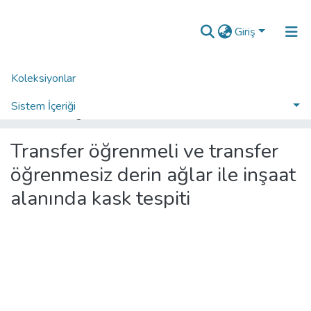
Giriş
Koleksiyonlar
Ana Sayfa
Araştırma Çıktıları | TR-Dizin | WoS | Scopus | PubMed
TR-Dizin İndeksli Yayınlar Koleksiyonu
Sistem İçeriği
Transfer öğrenmeli ve transfer öğrenmesiz derin ağlar ile inşaat alanında kask tespiti
İstatistikler
Transfer öğrenmeli ve transfer
Analiz
öğrenmesiz derin ağlar ile inşaat
Talep/Soru
alanında kask tespiti