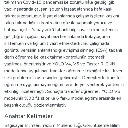
takmanın Covid-19 pandemisi ile zorunlu hâle geldiği gibi
yapı inşaatında çalışan işçilerin inşaat alanında kafa kaskı
takması zorunludur. İnşat alanlarında çalışan işçilerin kaskını
takıp takmadığının kontrolünü göz ile yapmak yorucu ve
hataya açıktır. Yapay zekâ tabanlı bilgisayar teknolojilerinin
geliştiği bu çağda hayatımızı her anlamda kolaylaştıran
sistemlerin varlığı ümit vaat etmektedir. Bu çalışmada
görüntü verisinin anlamlandığı evrişimli sinir ağı (ESA) tabanlı
derin öğrenme ile kask takma kontrolünün otomatik
yapılması önerilmiştir ve YOLO V4, V5 ve Faster R-CNN
modellerine uygulanan transfer öğrenme tekniği ile kısıtlı veri
seti probleminin üstesinden gelinmiştir. Deneylerde transfer
öğrenme uygulanmayan eğitimlere de yer verilerek yöntemin
etkinliği incelenmiştir. Sonuçta transfer öğrenmeli YOLO V5
modelinin %98 f1 skor ile 6 farklı model eğitimi arasında en
başarılı olduğu gözlemlenmiştir.
Anahtar Kelimeler
Bilgisayar Bilimleri
,
Yazılım Mühendisliği
,
Görüntüleme Bilimi