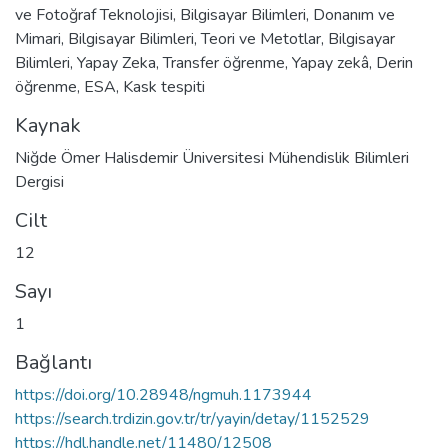
ve Fotoğraf Teknolojisi
,
Bilgisayar Bilimleri
,
Donanım ve
Mimari
,
Bilgisayar Bilimleri
,
Teori ve Metotlar
,
Bilgisayar
Bilimleri
,
Yapay Zeka
,
Transfer öğrenme
,
Yapay zekâ
,
Derin
öğrenme
,
ESA
,
Kask tespiti
Kaynak
Niğde Ömer Halisdemir Üniversitesi Mühendislik Bilimleri
Dergisi
Cilt
12
Sayı
1
Bağlantı
https://doi.org/10.28948/ngmuh.1173944
https://search.trdizin.gov.tr/tr/yayin/detay/1152529
https://hdl.handle.net/11480/12508