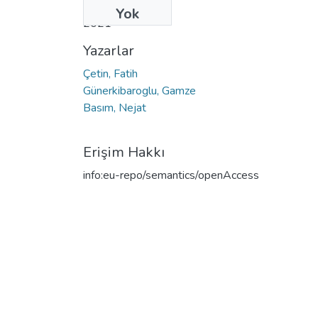
Tarih
Yok
2021
Yazarlar
Çetin, Fatih
Günerkibaroglu, Gamze
Basım, Nejat
Erişim Hakkı
info:eu-repo/semantics/openAccess