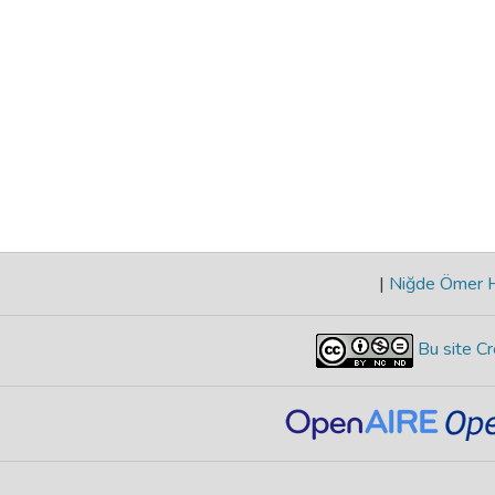
|
Niğde Ömer Ha
Bu site Cr