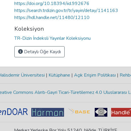
https://doi.org/10.18394/iid.992676
https://search.trdizin.gov.tr/tr/yayin/detay/1141163
https://hdl.handle.net/11480/12110
Koleksiyon
TR-Dizin İndeksli Yayınlar Koleksiyonu
Detaylı Öğe Kaydı
lisdemir Üniversitesi
|
Kütüphane
|
Açık Erişim Politikası
|
Rehb
eative Commons Alıntı-Gayri Ticari-Türetilemez 4.0 Uluslararası L
Merkez Yerleşke Bor Yolu 51240, Niğde, TÜRKİYE