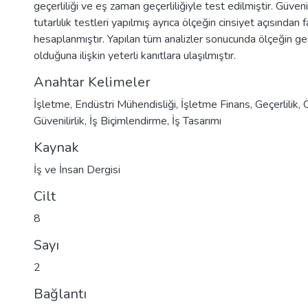
geçerliliği ve eş zaman geçerliliğiyle test edilmiştir. Güvenilir
tutarlılık testleri yapılmış ayrıca ölçeğin cinsiyet açısından fa
hesaplanmıştır. Yapılan tüm analizler sonucunda ölçeğin geç
olduğuna ilişkin yeterli kanıtlara ulaşılmıştır.
Anahtar Kelimeler
İşletme
,
Endüstri Mühendisliği
,
İşletme Finans
,
Geçerlilik
,
Güvenilirlik
,
İş Biçimlendirme
,
İş Tasarımı
Kaynak
İş ve İnsan Dergisi
Cilt
8
Sayı
2
Bağlantı