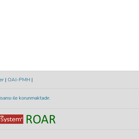
er
|
OAI-PMH
|
isansı ile korunmaktadır
.