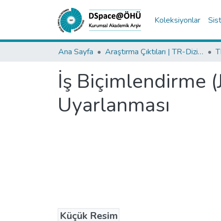
Koleksiyonlar
Sis
Ana Sayfa
Araştırma Çıktıları | TR-Dizin | WoS | Scopus | PubMed
İş Biçimlendirme (
Uyarlanması
Küçük Resim