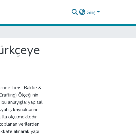
Giriş
Türkçeye
esinde Tims, Bakke &
rafting) Ölçeği’nin
 bu anlayışla; yapısal
syal iş kaynaklarını
utla ölçülmektedir.
toplanan verilerden
ikkate alınarak yapı