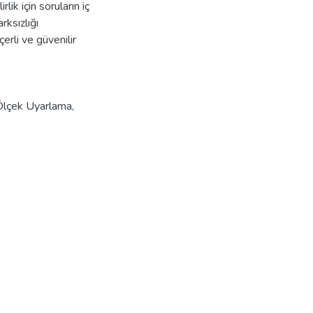
lik için soruların iç
rksızlığı
erli ve güvenilir
Ölçek Uyarlama
,