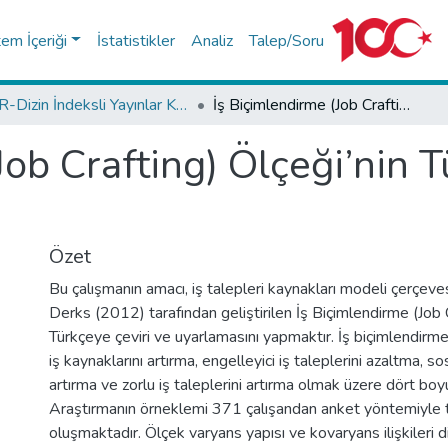
tem İçeriği
İstatistikler
Analiz
Talep/Soru
TR-Dizin İndeksli Yayınlar Koleksiyonu
İş Biçimlendirme (Job Crafting) Ölçeği’nin Türkçeye Uyarlanması
Job Crafting) Ölçeği’nin 
Özet
Bu çalışmanın amacı, iş talepleri kaynakları modeli çerçev
Derks (2012) tarafından geliştirilen İş Biçimlendirme (Job C
Türkçeye çeviri ve uyarlamasını yapmaktır. İş biçimlendirme
iş kaynaklarını artırma, engelleyici iş taleplerini azaltma, so
artırma ve zorlu iş taleplerini artırma olmak üzere dört boy
Araştırmanın örneklemi 371 çalışandan anket yöntemiyle 
oluşmaktadır. Ölçek varyans yapısı ve kovaryans ilişkileri d