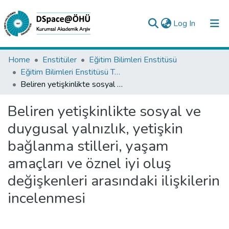
(current)
Log In
Collections
Home
Enstitüler
Eğitim Bilimleri Enstitüsü
Eğitim Bilimleri Enstitüsü Tez Koleksiyonu
All of DSpace
Beliren yetişkinlikte sosyal ve duygusal yalnızlık, yetişkin bağlanma stilleri, yaşam amaçları ve öznel iyi oluş değişkenleri arasındaki ilişkilerin incelenmesi
Statistics
Beliren yetişkinlikte sosyal ve
Analyze
duygusal yalnızlık, yetişkin
Request/Question
bağlanma stilleri, yaşam
amaçları ve öznel iyi oluş
değişkenleri arasındaki ilişkilerin
incelenmesi