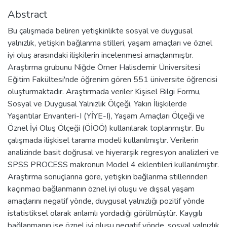
Abstract
Bu çalışmada beliren yetişkinlikte sosyal ve duygusal
yalnızlık, yetişkin bağlanma stilleri, yaşam amaçları ve öznel
iyi oluş arasındaki ilişkilerin incelenmesi amaçlanmıştır.
Araştırma grubunu Niğde Ömer Halisdemir Üniversitesi
Eğitim Fakültesi'nde öğrenim gören 551 üniversite öğrencisi
oluşturmaktadır. Araştırmada veriler Kişisel Bilgi Formu,
Sosyal ve Duygusal Yalnızlık Ölçeği, Yakın İlişkilerde
Yaşantılar Envanteri-I (YİYE-I), Yaşam Amaçları Ölçeği ve
Öznel İyi Oluş Ölçeği (ÖİOÖ) kullanılarak toplanmıştır. Bu
çalışmada ilişkisel tarama modeli kullanılmıştır. Verilerin
analizinde basit doğrusal ve hiyerarşik regresyon analizleri ve
SPSS PROCESS makronun Model 4 eklentileri kullanılmıştır.
Araştırma sonuçlarına göre, yetişkin bağlanma stillerinden
kaçınmacı bağlanmanın öznel iyi oluşu ve dışsal yaşam
amaçlarını negatif yönde, duygusal yalnızlığı pozitif yönde
istatistiksel olarak anlamlı yordadığı görülmüştür. Kaygılı
bağlanmanın ise öznel iyi oluşu negatif yönde, sosyal yalnızlık