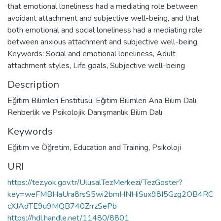
that emotional loneliness had a mediating role between
avoidant attachment and subjective well-being, and that
both emotional and social loneliness had a mediating role
between anxious attachment and subjective well-being.
Keywords: Social and emotional loneliness, Adult
attachment styles, Life goals, Subjective well-being
Description
Eğitim Bilimleri Enstitüsü, Eğitim Bilimleri Ana Bilim Dalı,
Rehberlik ve Psikolojik Danışmanlık Bilim Dalı
Keywords
Eğitim ve Öğretim
,
Education and Training
,
Psikoloji
URI
https://tez.yok.gov.tr/UlusalTezMerkezi/TezGoster?
key=weFMBHaUra8rsS5wi2bmHNHiSux98I5Gzg2OB4RC
cXJAdTE9u9MQB740ZrrzSePb
https://hdl.handle.net/11480/8801